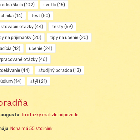
tredná škola
(102)
svetlo
(15)
echnika
(14)
test
(50)
estovacie otázky
(44)
testy
(69)
py na prijímačky
(20)
tipy na učenie
(20)
adícia
(12)
učenie
(24)
ypracované otázky
(46)
zdelávanie
(44)
študijný poradca
(13)
túdium
(14)
štýl
(21)
oradňa
 augusta
:
tri otazky mali zle odpovede
mája
:
Noha má 55 stoličiek