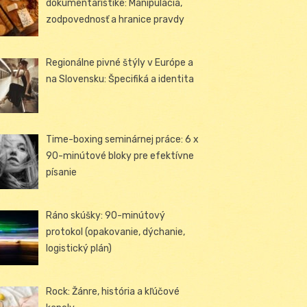
dokumentaristike: Manipulácia,
zodpovednosť a hranice pravdy
Regionálne pivné štýly v Európe a
na Slovensku: Špecifiká a identita
Time-boxing seminárnej práce: 6 x
90-minútové bloky pre efektívne
písanie
Ráno skúšky: 90-minútový
protokol (opakovanie, dýchanie,
logistický plán)
Rock: Žánre, história a kľúčové