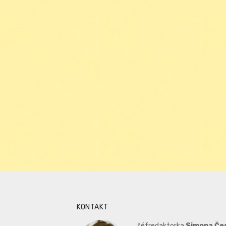
KONTAKT
šéfredaktorka
Simona Če