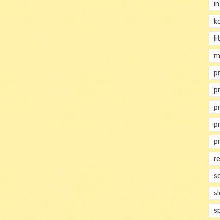
i
ko
li
m
pr
p
p
p
p
r
s
s
s