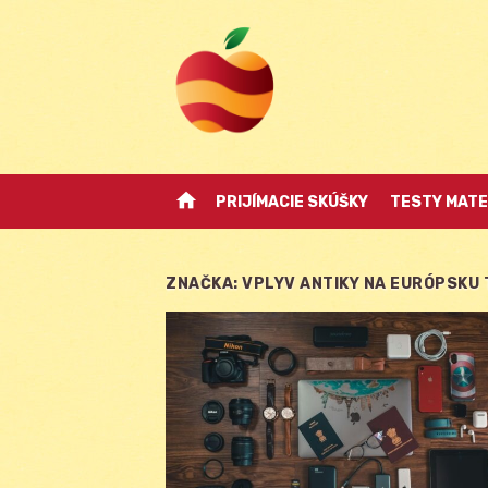
Skip
to
content
home
PRIJÍMACIE SKÚŠKY
TESTY MATE
ZNAČKA:
VPLYV ANTIKY NA EURÓPSKU 