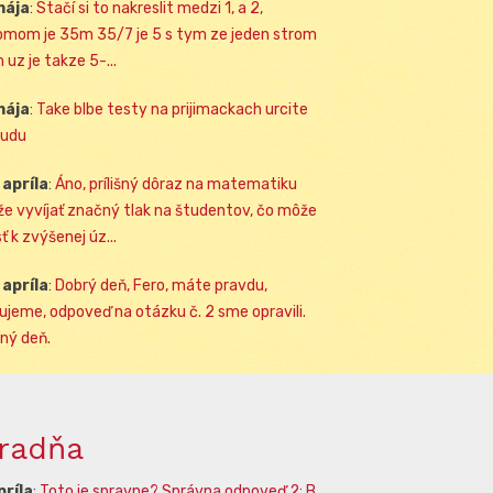
mája
:
Stačí si to nakreslit medzi 1, a 2,
omom je 35m 35/7 je 5 s tym ze jeden strom
 uz je takze 5-...
mája
:
Take blbe testy na prijimackach urcite
udu
 apríla
:
Áno, prílišný dôraz na matematiku
e vyvíjať značný tlak na študentov, čo môže
ť k zvýšenej úz...
 apríla
:
Dobrý deň, Fero, máte pravdu,
ujeme, odpoveď na otázku č. 2 sme opravili.
ný deň.
radňa
príla
:
Toto je spravne? Správna odpoveď 2: B.