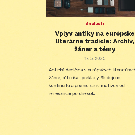
Znalosti
Vplyv antiky na európske
literárne tradície: Archív,
žáner a témy
Posted
17. 5. 2025
on
Antická dedičina v európskych literatúrac
žánre, rétorika i preklady. Sledujeme
kontinuitu a premieňanie motívov od
renesancie po dnešok.