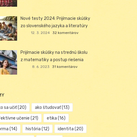
Nové testy 2024: Prijímacie skúšky
zo slovenského jazyka a literatúry
12. 3. 2024
32 komentárov
Prijímacie skúšky na strednú školu
z matematiky a postup riešenia
8. 6. 2023
31 komentárov
MY
o sa učiť
(20)
ako študovať
(13)
fektívne učenie
(21)
etika
(16)
orma
(14)
história
(12)
identita
(20)