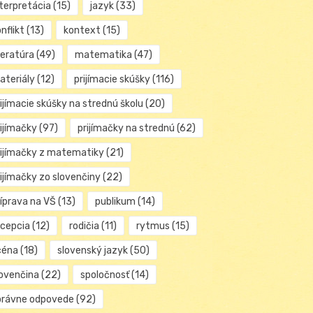
nterpretácia
(15)
jazyk
(33)
nflikt
(13)
kontext
(15)
teratúra
(49)
matematika
(47)
ateriály
(12)
prijímacie skúšky
(116)
ijímacie skúšky na strednú školu
(20)
rijímačky
(97)
prijímačky na strednú
(62)
rijímačky z matematiky
(21)
rijímačky zo slovenčiny
(22)
ríprava na VŠ
(13)
publikum
(14)
ecepcia
(12)
rodičia
(11)
rytmus
(15)
céna
(18)
slovenský jazyk
(50)
lovenčina
(22)
spoločnosť
(14)
právne odpovede
(92)