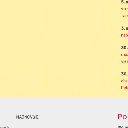
5. 
str
tam
3. 
neb
30.
môž
vies
30.
ďak
Pek
Po
NAJNOVŠIE
29. a
saná