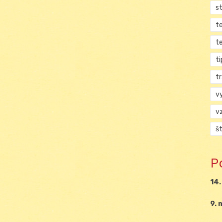
s
t
t
ti
tr
v
v
š
P
14.
9. 