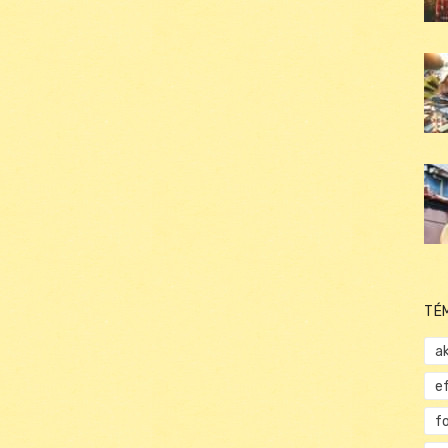
TÉ
ak
e
f