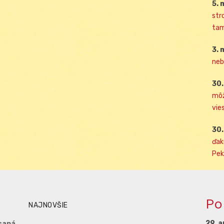
5. 
str
tam
3. 
neb
30.
môž
vies
30.
ďak
Pek
Po
NAJNOVŠIE
29. a
saná