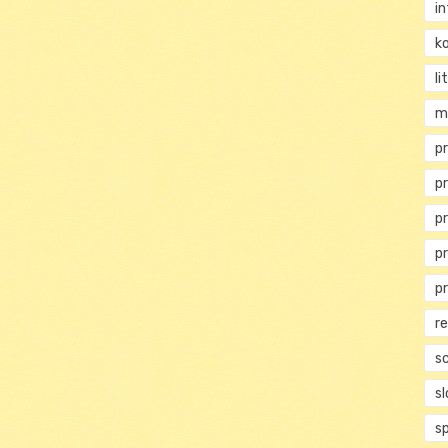
i
ko
li
m
pr
p
p
p
p
r
s
s
s