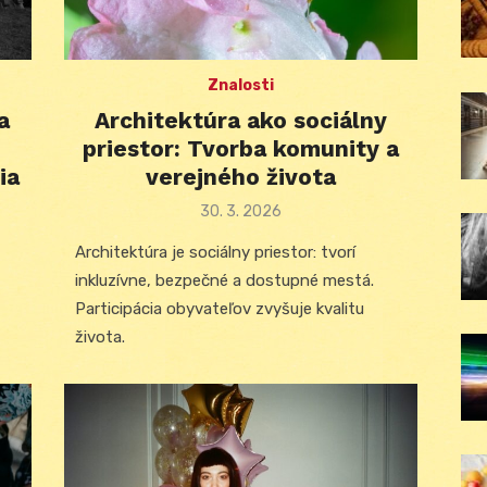
Znalosti
a
Architektúra ako sociálny
priestor: Tvorba komunity a
ia
verejného života
Posted
30. 3. 2026
on
Architektúra je sociálny priestor: tvorí
inkluzívne, bezpečné a dostupné mestá.
Participácia obyvateľov zvyšuje kvalitu
života.