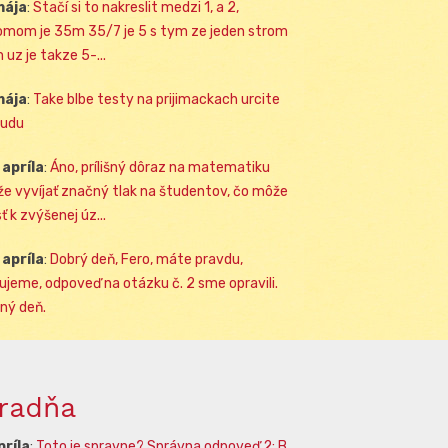
mája
:
Stačí si to nakreslit medzi 1, a 2,
omom je 35m 35/7 je 5 s tym ze jeden strom
 uz je takze 5-...
mája
:
Take blbe testy na prijimackach urcite
udu
 apríla
:
Áno, prílišný dôraz na matematiku
e vyvíjať značný tlak na študentov, čo môže
ť k zvýšenej úz...
 apríla
:
Dobrý deň, Fero, máte pravdu,
ujeme, odpoveď na otázku č. 2 sme opravili.
ný deň.
radňa
príla
:
Toto je spravne? Správna odpoveď 2: B.