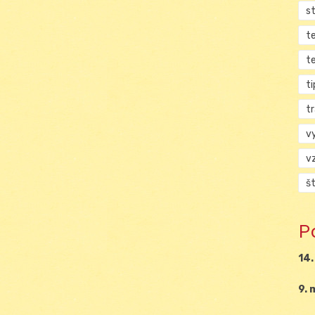
s
t
t
ti
tr
v
v
š
P
14.
9. 