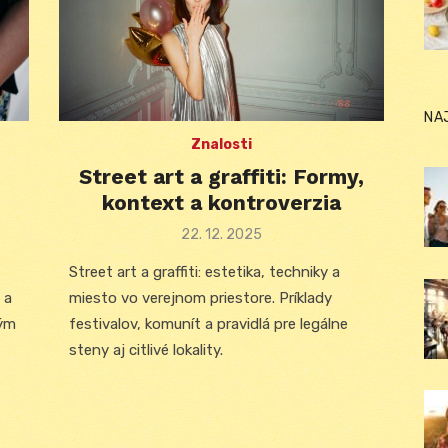
NA
Znalosti
Street art a graffiti: Formy,
kontext a kontroverzia
Posted
22. 12. 2025
on
Street art a graffiti: estetika, techniky a
 a
miesto vo verejnom priestore. Príklady
ným
festivalov, komunít a pravidlá pre legálne
steny aj citlivé lokality.