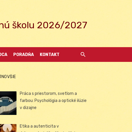
ednú školu 2026/2027
DCA
PORADŇA
KONTAKT
JNOVŠIE
Práca s priestorom, svetlom a
farbou: Psychológia a optické ilúzie
v dizajne
Etika a autenticita v