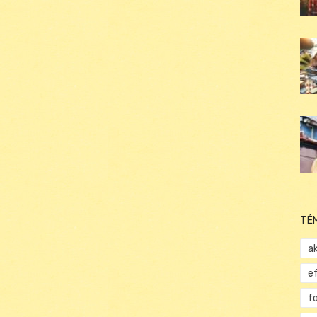
TÉ
ak
e
f