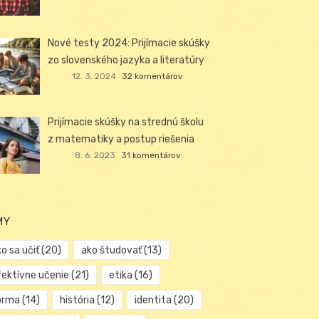
Nové testy 2024: Prijímacie skúšky
zo slovenského jazyka a literatúry
12. 3. 2024
32 komentárov
Prijímacie skúšky na strednú školu
z matematiky a postup riešenia
8. 6. 2023
31 komentárov
MY
o sa učiť
(20)
ako študovať
(13)
fektívne učenie
(21)
etika
(16)
orma
(14)
história
(12)
identita
(20)