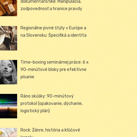
dokumentaristike: Manipulácia,
zodpovednosť a hranice pravdy
Regionálne pivné štýly v Európe a
na Slovensku: Špecifiká a identita
Time-boxing seminárnej práce: 6 x
90-minútové bloky pre efektívne
písanie
Ráno skúšky: 90-minútový
protokol (opakovanie, dýchanie,
logistický plán)
Rock: Žánre, história a kľúčové