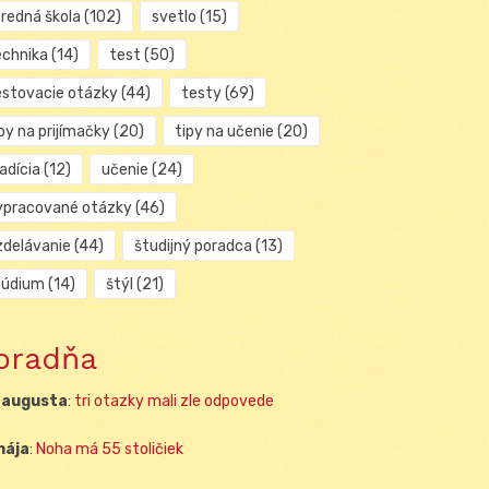
tredná škola
(102)
svetlo
(15)
echnika
(14)
test
(50)
estovacie otázky
(44)
testy
(69)
py na prijímačky
(20)
tipy na učenie
(20)
adícia
(12)
učenie
(24)
ypracované otázky
(46)
zdelávanie
(44)
študijný poradca
(13)
túdium
(14)
štýl
(21)
oradňa
 augusta
:
tri otazky mali zle odpovede
mája
:
Noha má 55 stoličiek