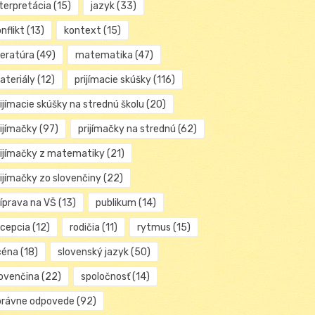
nterpretácia
(15)
jazyk
(33)
nflikt
(13)
kontext
(15)
teratúra
(49)
matematika
(47)
ateriály
(12)
prijímacie skúšky
(116)
ijímacie skúšky na strednú školu
(20)
rijímačky
(97)
prijímačky na strednú
(62)
rijímačky z matematiky
(21)
rijímačky zo slovenčiny
(22)
ríprava na VŠ
(13)
publikum
(14)
ecepcia
(12)
rodičia
(11)
rytmus
(15)
céna
(18)
slovenský jazyk
(50)
lovenčina
(22)
spoločnosť
(14)
právne odpovede
(92)