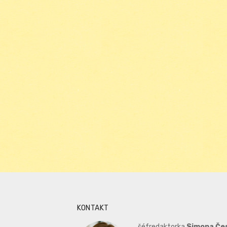
KONTAKT
šéfredaktorka
Simona Če