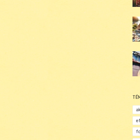
TÉ
ak
e
f