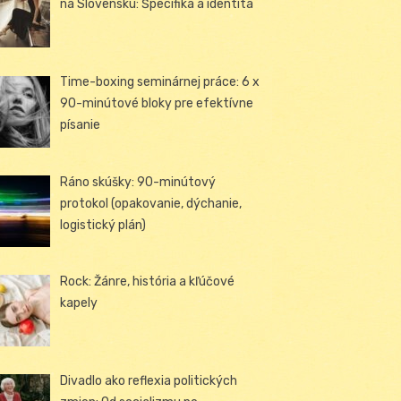
na Slovensku: Špecifiká a identita
Time-boxing seminárnej práce: 6 x
90-minútové bloky pre efektívne
písanie
Ráno skúšky: 90-minútový
protokol (opakovanie, dýchanie,
logistický plán)
Rock: Žánre, história a kľúčové
kapely
Divadlo ako reflexia politických