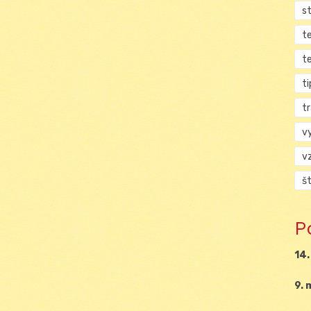
s
t
t
ti
tr
v
v
š
P
14.
9. 