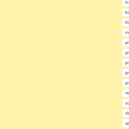
i
ko
li
m
pr
p
p
p
p
r
s
s
s