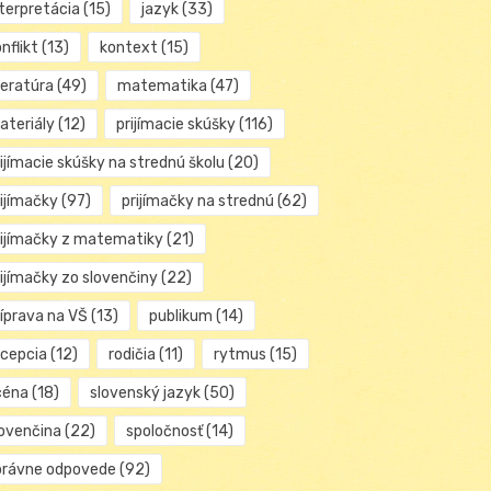
nterpretácia
(15)
jazyk
(33)
nflikt
(13)
kontext
(15)
teratúra
(49)
matematika
(47)
ateriály
(12)
prijímacie skúšky
(116)
ijímacie skúšky na strednú školu
(20)
rijímačky
(97)
prijímačky na strednú
(62)
rijímačky z matematiky
(21)
rijímačky zo slovenčiny
(22)
ríprava na VŠ
(13)
publikum
(14)
ecepcia
(12)
rodičia
(11)
rytmus
(15)
céna
(18)
slovenský jazyk
(50)
lovenčina
(22)
spoločnosť
(14)
právne odpovede
(92)