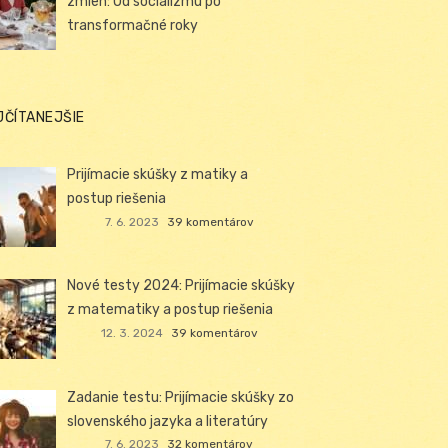
zmien: Od socializmu po
transformačné roky
JČÍTANEJŠIE
Prijímacie skúšky z matiky a
postup riešenia
7. 6. 2023
39 komentárov
Nové testy 2024: Prijímacie skúšky
z matematiky a postup riešenia
12. 3. 2024
39 komentárov
Zadanie testu: Prijímacie skúšky zo
slovenského jazyka a literatúry
7. 6. 2023
32 komentárov