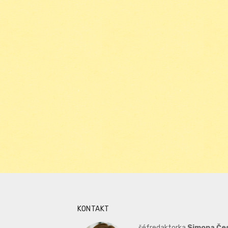
KONTAKT
šéfredaktorka
Simona Če