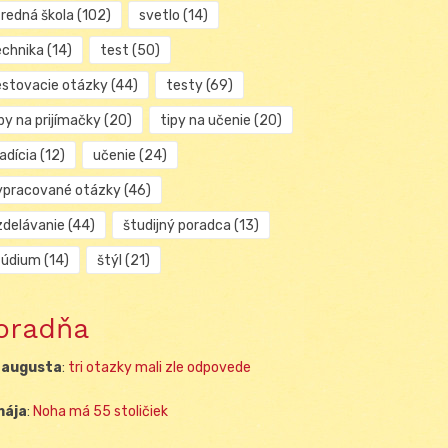
tredná škola
(102)
svetlo
(14)
echnika
(14)
test
(50)
estovacie otázky
(44)
testy
(69)
py na prijímačky
(20)
tipy na učenie
(20)
adícia
(12)
učenie
(24)
ypracované otázky
(46)
zdelávanie
(44)
študijný poradca
(13)
túdium
(14)
štýl
(21)
oradňa
 augusta
:
tri otazky mali zle odpovede
mája
:
Noha má 55 stoličiek