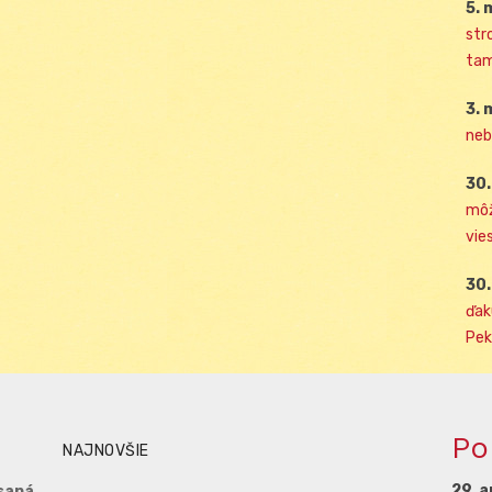
5. 
str
tam
3. 
neb
30.
môž
vies
30.
ďak
Pek
Po
NAJNOVŠIE
29. a
saná