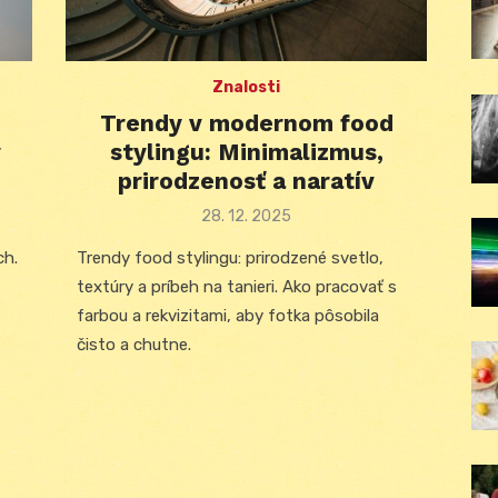
Znalosti
Trendy v modernom food
y
stylingu: Minimalizmus,
prirodzenosť a naratív
Posted
28. 12. 2025
on
ch.
Trendy food stylingu: prirodzené svetlo,
textúry a príbeh na tanieri. Ako pracovať s
farbou a rekvizitami, aby fotka pôsobila
čisto a chutne.