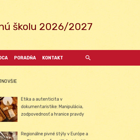
ednú školu 2026/2027
DCA
PORADŇA
KONTAKT
JNOVŠIE
Etika a autenticita v
dokumentaristike: Manipulácia,
zodpovednosť a hranice pravdy
Regionálne pivné štýly v Európe a