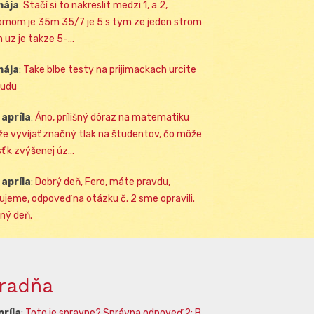
mája
:
Stačí si to nakreslit medzi 1, a 2,
omom je 35m 35/7 je 5 s tym ze jeden strom
 uz je takze 5-...
mája
:
Take blbe testy na prijimackach urcite
udu
 apríla
:
Áno, prílišný dôraz na matematiku
e vyvíjať značný tlak na študentov, čo môže
ť k zvýšenej úz...
 apríla
:
Dobrý deň, Fero, máte pravdu,
ujeme, odpoveď na otázku č. 2 sme opravili.
ný deň.
radňa
príla
:
Toto je spravne? Správna odpoveď 2: B.