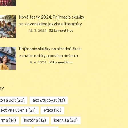
Nové testy 2024: Prijímacie skúšky
zo slovenského jazyka a literatúry
12. 3. 2024
32 komentárov
Prijímacie skúšky na strednú školu
z matematiky a postup riešenia
8. 6. 2023
31 komentárov
MY
o sa učiť
(20)
ako študovať
(13)
fektívne učenie
(21)
etika
(16)
orma
(14)
história
(12)
identita
(20)