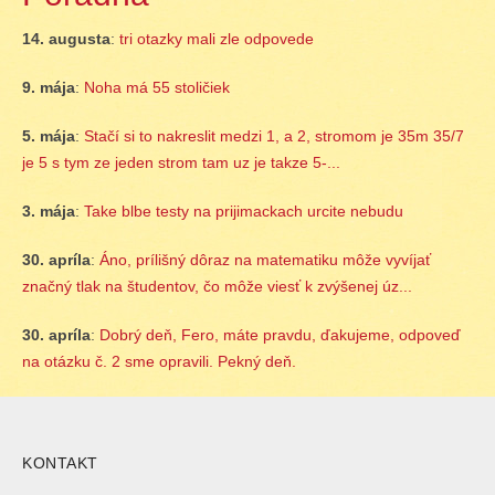
14. augusta
:
tri otazky mali zle odpovede
9. mája
:
Noha má 55 stoličiek
5. mája
:
Stačí si to nakreslit medzi 1, a 2, stromom je 35m 35/7
je 5 s tym ze jeden strom tam uz je takze 5-...
3. mája
:
Take blbe testy na prijimackach urcite nebudu
30. apríla
:
Áno, prílišný dôraz na matematiku môže vyvíjať
značný tlak na študentov, čo môže viesť k zvýšenej úz...
30. apríla
:
Dobrý deň, Fero, máte pravdu, ďakujeme, odpoveď
na otázku č. 2 sme opravili. Pekný deň.
KONTAKT