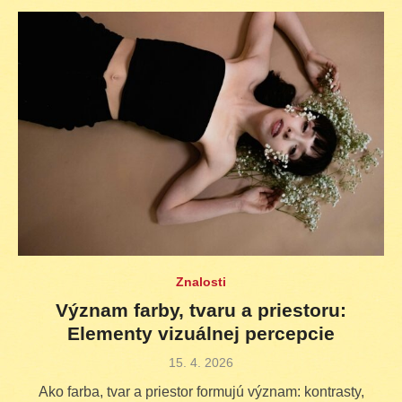
Znalosti
Význam farby, tvaru a priestoru:
Elementy vizuálnej percepcie
Posted
15. 4. 2026
on
Ako farba, tvar a priestor formujú význam: kontrasty,