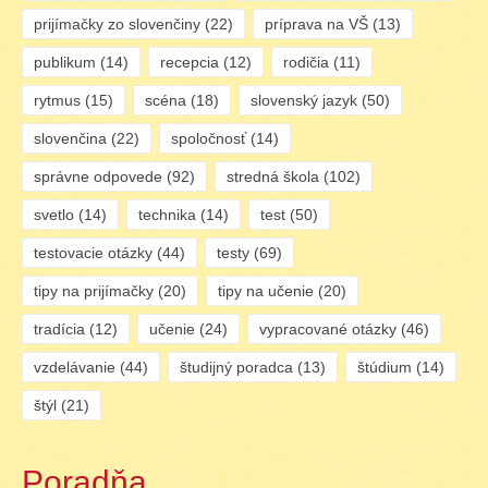
prijímačky zo slovenčiny
(22)
príprava na VŠ
(13)
publikum
(14)
recepcia
(12)
rodičia
(11)
rytmus
(15)
scéna
(18)
slovenský jazyk
(50)
slovenčina
(22)
spoločnosť
(14)
správne odpovede
(92)
stredná škola
(102)
svetlo
(14)
technika
(14)
test
(50)
testovacie otázky
(44)
testy
(69)
tipy na prijímačky
(20)
tipy na učenie
(20)
tradícia
(12)
učenie
(24)
vypracované otázky
(46)
vzdelávanie
(44)
študijný poradca
(13)
štúdium
(14)
štýl
(21)
Poradňa