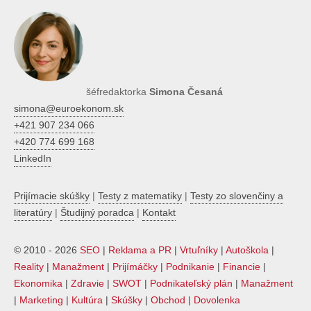
šéfredaktorka
Simona Česaná
simona@euroekonom.sk
+421 907 234 066
+420 774 699 168
LinkedIn
Prijímacie skúšky
|
Testy z matematiky
|
Testy zo slovenčiny a
literatúry
|
Študijný poradca
|
Kontakt
© 2010 - 2026
SEO
|
Reklama a PR
|
Vrtuľníky
|
Autoškola
|
Reality
|
Manažment
|
Prijímáčky
|
Podnikanie
|
Financie
|
Ekonomika
|
Zdravie
|
SWOT
|
Podnikateľský plán
|
Manažment
|
Marketing
|
Kultúra
|
Skúšky
|
Obchod
|
Dovolenka