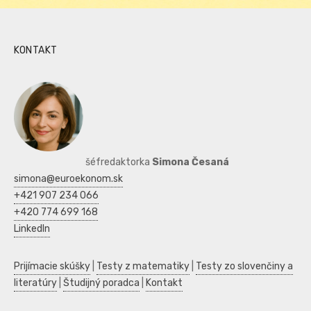
KONTAKT
šéfredaktorka
Simona Česaná
simona@euroekonom.sk
+421 907 234 066
+420 774 699 168
LinkedIn
Prijímacie skúšky
|
Testy z matematiky
|
Testy zo slovenčiny a
literatúry
|
Študijný poradca
|
Kontakt