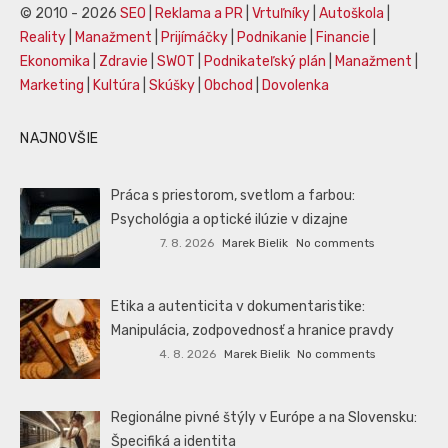
© 2010 - 2026
SEO
|
Reklama a PR
|
Vrtuľníky
|
Autoškola
|
Reality
|
Manažment
|
Prijímáčky
|
Podnikanie
|
Financie
|
Ekonomika
|
Zdravie
|
SWOT
|
Podnikateľský plán
|
Manažment
|
Marketing
|
Kultúra
|
Skúšky
|
Obchod
|
Dovolenka
NAJNOVŠIE
Práca s priestorom, svetlom a farbou:
Psychológia a optické ilúzie v dizajne
7. 8. 2026
Marek Bielik
No comments
Etika a autenticita v dokumentaristike:
Manipulácia, zodpovednosť a hranice pravdy
4. 8. 2026
Marek Bielik
No comments
Regionálne pivné štýly v Európe a na Slovensku:
Špecifiká a identita