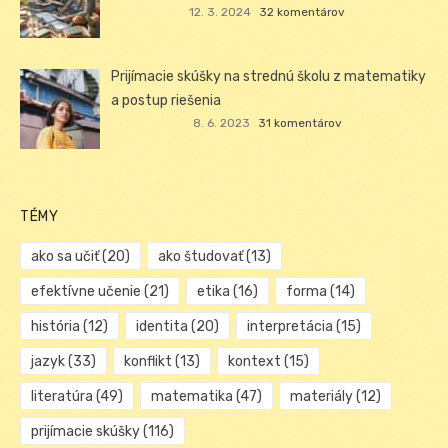
12. 3. 2024
32 komentárov
Prijímacie skúšky na strednú školu z matematiky
a postup riešenia
8. 6. 2023
31 komentárov
TÉMY
ako sa učiť
(20)
ako študovať
(13)
efektívne učenie
(21)
etika
(16)
forma
(14)
história
(12)
identita
(20)
interpretácia
(15)
jazyk
(33)
konflikt
(13)
kontext
(15)
literatúra
(49)
matematika
(47)
materiály
(12)
prijímacie skúšky
(116)