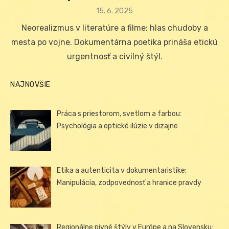
Posted
15. 6. 2025
on
Neorealizmus v literatúre a filme: hlas chudoby a
mesta po vojne. Dokumentárna poetika prináša etickú
urgentnosť a civilný štýl.
NAJNOVŠIE
Práca s priestorom, svetlom a farbou:
Psychológia a optické ilúzie v dizajne
Etika a autenticita v dokumentaristike:
Manipulácia, zodpovednosť a hranice pravdy
Regionálne pivné štýly v Európe a na Slovensku: