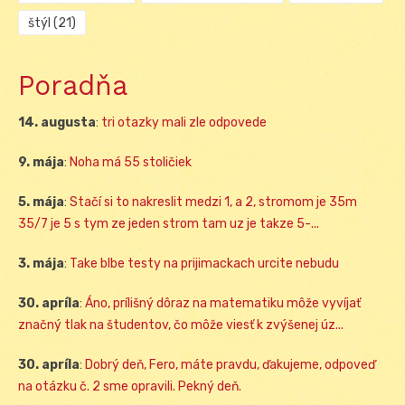
štýl
(21)
Poradňa
14. augusta
:
tri otazky mali zle odpovede
9. mája
:
Noha má 55 stoličiek
5. mája
:
Stačí si to nakreslit medzi 1, a 2, stromom je 35m
35/7 je 5 s tym ze jeden strom tam uz je takze 5-...
3. mája
:
Take blbe testy na prijimackach urcite nebudu
30. apríla
:
Áno, prílišný dôraz na matematiku môže vyvíjať
značný tlak na študentov, čo môže viesť k zvýšenej úz...
30. apríla
:
Dobrý deň, Fero, máte pravdu, ďakujeme, odpoveď
na otázku č. 2 sme opravili. Pekný deň.