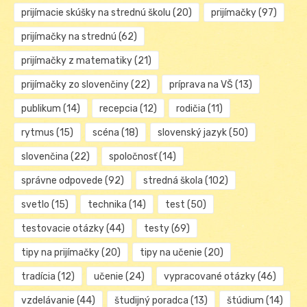
prijímacie skúšky na strednú školu
(20)
prijímačky
(97)
prijímačky na strednú
(62)
prijímačky z matematiky
(21)
prijímačky zo slovenčiny
(22)
príprava na VŠ
(13)
publikum
(14)
recepcia
(12)
rodičia
(11)
rytmus
(15)
scéna
(18)
slovenský jazyk
(50)
slovenčina
(22)
spoločnosť
(14)
správne odpovede
(92)
stredná škola
(102)
svetlo
(15)
technika
(14)
test
(50)
testovacie otázky
(44)
testy
(69)
tipy na prijímačky
(20)
tipy na učenie
(20)
tradícia
(12)
učenie
(24)
vypracované otázky
(46)
vzdelávanie
(44)
študijný poradca
(13)
štúdium
(14)