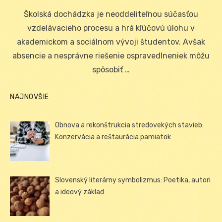
on
Školská dochádzka je neoddeliteľnou súčasťou
vzdelávacieho procesu a hrá kľúčovú úlohu v
akademickom a sociálnom vývoji študentov. Avšak
absencie a nesprávne riešenie ospravedlneniek môžu
spôsobiť …
NAJNOVŠIE
Obnova a rekonštrukcia stredovekých stavieb:
Konzervácia a reštaurácia pamiatok
Slovenský literárny symbolizmus: Poetika, autori
a ideový základ