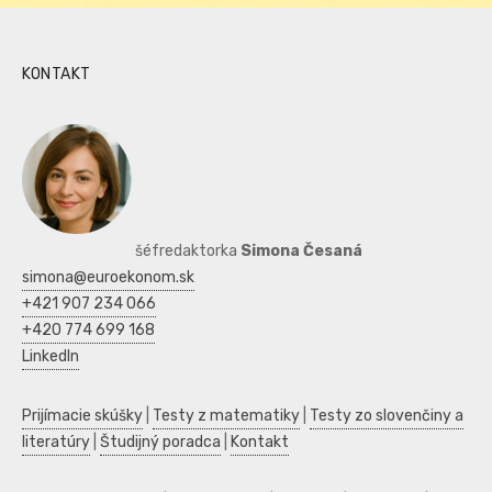
KONTAKT
šéfredaktorka
Simona Česaná
simona@euroekonom.sk
+421 907 234 066
+420 774 699 168
LinkedIn
Prijímacie skúšky
|
Testy z matematiky
|
Testy zo slovenčiny a
literatúry
|
Študijný poradca
|
Kontakt