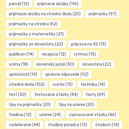
pamäť
(12)
prijímacie skúšky
(116)
prijímacie skúšky na strednú školu
(20)
prijímačky
(97)
prijímačky na strednú
(62)
prijímačky z matematiky
(21)
prijímačky zo slovenčiny
(22)
príprava na VŠ
(13)
publikum
(14)
recepcia
(12)
rytmus
(15)
scéna
(18)
slovenský jazyk
(50)
slovenčina
(22)
spoločnosť
(14)
správne odpovede
(92)
stredná škola
(102)
svetlo
(15)
technika
(14)
test
(50)
testovacie otázky
(44)
testy
(69)
tipy na prijímačky
(20)
tipy na učenie
(20)
tradícia
(12)
učenie
(24)
vypracované otázky
(46)
vzdelávanie
(44)
študijný poradca
(13)
štúdium
(14)