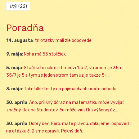
štýl
(22)
Poradňa
14. augusta
:
tri otazky mali zle odpovede
9. mája
:
Noha má 55 stoličiek
5. mája
:
Stačí si to nakreslit medzi 1, a 2, stromom je 35m
35/7 je 5 s tym ze jeden strom tam uz je takze 5-...
3. mája
:
Take blbe testy na prijimackach urcite nebudu
30. apríla
:
Áno, prílišný dôraz na matematiku môže vyvíjať
značný tlak na študentov, čo môže viesť k zvýšenej úz...
30. apríla
:
Dobrý deň, Fero, máte pravdu, ďakujeme, odpoveď
na otázku č. 2 sme opravili. Pekný deň.