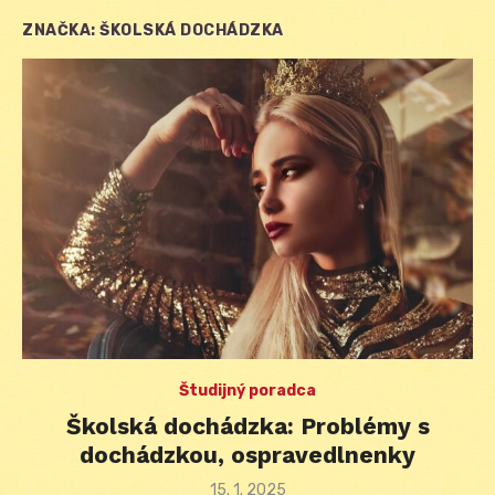
ZNAČKA:
ŠKOLSKÁ DOCHÁDZKA
Študijný poradca
Školská dochádzka: Problémy s
dochádzkou, ospravedlnenky
Posted
15. 1. 2025