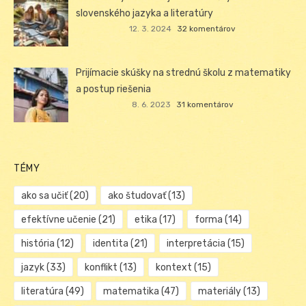
slovenského jazyka a literatúry
12. 3. 2024
32 komentárov
Prijímacie skúšky na strednú školu z matematiky
a postup riešenia
8. 6. 2023
31 komentárov
TÉMY
ako sa učiť
(20)
ako študovať
(13)
efektívne učenie
(21)
etika
(17)
forma
(14)
história
(12)
identita
(21)
interpretácia
(15)
jazyk
(33)
konflikt
(13)
kontext
(15)
literatúra
(49)
matematika
(47)
materiály
(13)