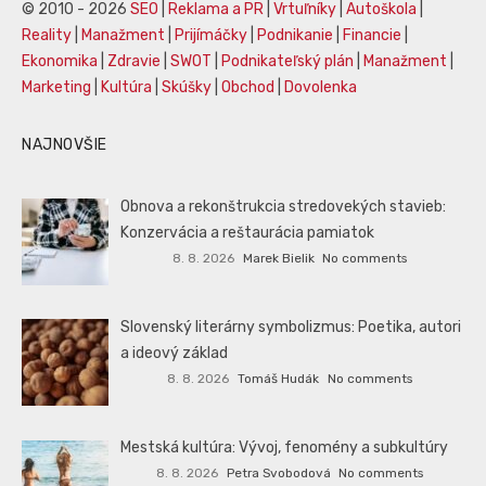
© 2010 - 2026
SEO
|
Reklama a PR
|
Vrtuľníky
|
Autoškola
|
Reality
|
Manažment
|
Prijímáčky
|
Podnikanie
|
Financie
|
Ekonomika
|
Zdravie
|
SWOT
|
Podnikateľský plán
|
Manažment
|
Marketing
|
Kultúra
|
Skúšky
|
Obchod
|
Dovolenka
NAJNOVŠIE
Obnova a rekonštrukcia stredovekých stavieb:
Konzervácia a reštaurácia pamiatok
8. 8. 2026
Marek Bielik
No comments
Slovenský literárny symbolizmus: Poetika, autori
a ideový základ
8. 8. 2026
Tomáš Hudák
No comments
Mestská kultúra: Vývoj, fenomény a subkultúry
8. 8. 2026
Petra Svobodová
No comments