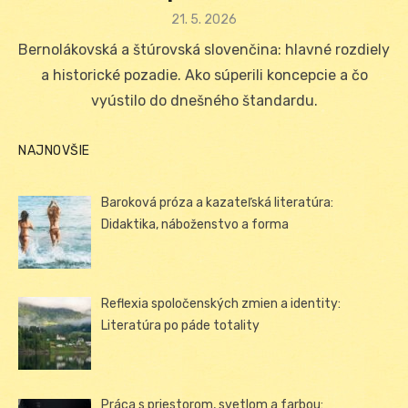
Posted
21. 5. 2026
on
Bernolákovská a štúrovská slovenčina: hlavné rozdiely
a historické pozadie. Ako súperili koncepcie a čo
vyústilo do dnešného štandardu.
NAJNOVŠIE
Baroková próza a kazateľská literatúra:
Didaktika, náboženstvo a forma
Reflexia spoločenských zmien a identity:
Literatúra po páde totality
Práca s priestorom, svetlom a farbou: