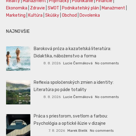
Reality
|
Manažment
|
Prijímáčky
|
Podnikanie
|
Financie
|
Ekonomika
|
Zdravie
|
SWOT
|
Podnikateľský plán
|
Manažment
|
Marketing
|
Kultúra
|
Skúšky
|
Obchod
|
Dovolenka
NAJNOVŠIE
Baroková próza a kazateľská literatúra:
Didaktika, náboženstvo a forma
8. 8. 2026
Lucie Čermáková
No comments
Reflexia spoločenských zmien a identity:
Literatúra po páde totality
8. 8. 2026
Lucie Čermáková
No comments
Práca s priestorom, svetlom a farbou:
Psychológia a optické ilúzie v dizajne
7. 8. 2026
Marek Bielik
No comments