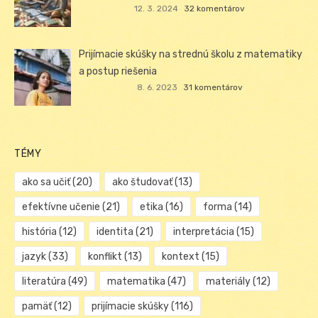
12. 3. 2024
32 komentárov
Prijímacie skúšky na strednú školu z matematiky
a postup riešenia
8. 6. 2023
31 komentárov
TÉMY
ako sa učiť
(20)
ako študovať
(13)
efektívne učenie
(21)
etika
(16)
forma
(14)
história
(12)
identita
(21)
interpretácia
(15)
jazyk
(33)
konflikt
(13)
kontext
(15)
literatúra
(49)
matematika
(47)
materiály
(12)
pamäť
(12)
prijímacie skúšky
(116)