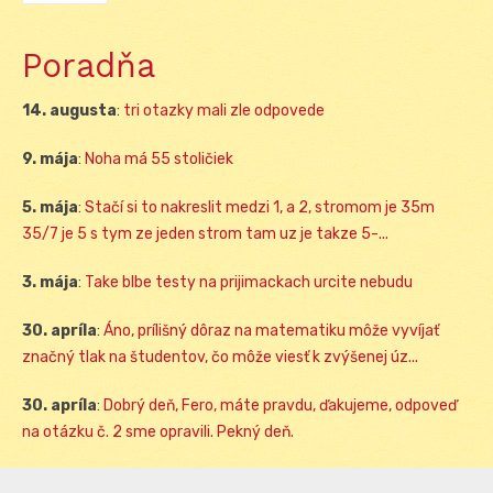
Poradňa
14. augusta
:
tri otazky mali zle odpovede
9. mája
:
Noha má 55 stoličiek
5. mája
:
Stačí si to nakreslit medzi 1, a 2, stromom je 35m
35/7 je 5 s tym ze jeden strom tam uz je takze 5-...
3. mája
:
Take blbe testy na prijimackach urcite nebudu
30. apríla
:
Áno, prílišný dôraz na matematiku môže vyvíjať
značný tlak na študentov, čo môže viesť k zvýšenej úz...
30. apríla
:
Dobrý deň, Fero, máte pravdu, ďakujeme, odpoveď
na otázku č. 2 sme opravili. Pekný deň.