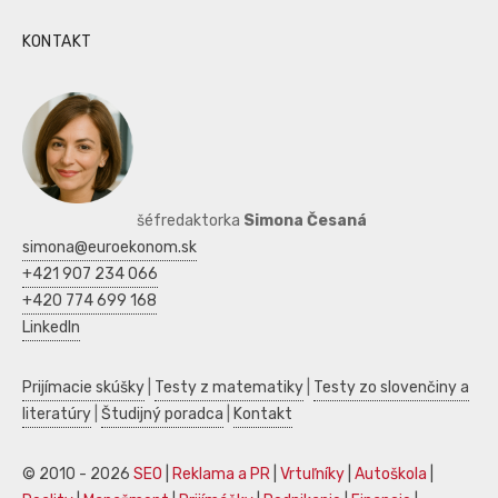
KONTAKT
šéfredaktorka
Simona Česaná
simona@euroekonom.sk
+421 907 234 066
+420 774 699 168
LinkedIn
Prijímacie skúšky
|
Testy z matematiky
|
Testy zo slovenčiny a
literatúry
|
Študijný poradca
|
Kontakt
© 2010 - 2026
SEO
|
Reklama a PR
|
Vrtuľníky
|
Autoškola
|