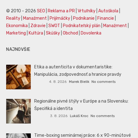
© 2010 - 2026
SEO
|
Reklama a PR
|
Vrtuľníky
|
Autoškola
|
Reality
|
Manažment
|
Prijímáčky
|
Podnikanie
|
Financie
|
Ekonomika
|
Zdravie
|
SWOT
|
Podnikateľský plán
|
Manažment
|
Marketing
|
Kultúra
|
Skúšky
|
Obchod
|
Dovolenka
NAJNOVŠIE
Etika a autenticita v dokumentaristike:
Manipulácia, zodpovednosť a hranice pravdy
4. 8. 2026
Marek Bielik
No comments
Regionálne pivné štýly v Európe a na Slovensku:
Špecifiká a identita
3. 8. 2026
Lukáš Kroc
No comments
Time-boxing seminárnej práce: 6 x 90-minútové