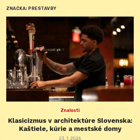
ZNAČKA:
PRESTAVBY
Znalosti
Klasicizmus v architektúre Slovenska:
Kaštiele, kúrie a mestské domy
Posted
23. 1. 2026