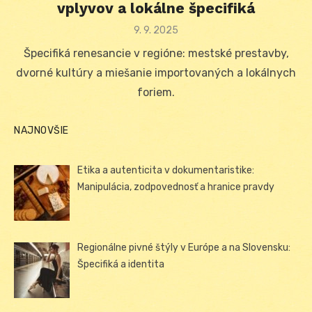
vplyvov a lokálne špecifiká
Posted
9. 9. 2025
on
Špecifiká renesancie v regióne: mestské prestavby,
dvorné kultúry a miešanie importovaných a lokálnych
foriem.
NAJNOVŠIE
Etika a autenticita v dokumentaristike:
Manipulácia, zodpovednosť a hranice pravdy
Regionálne pivné štýly v Európe a na Slovensku:
Špecifiká a identita