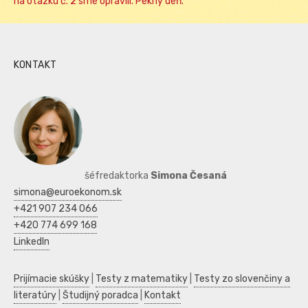
na otázku č. 2 sme opravili. Pekný deň.
KONTAKT
šéfredaktorka
Simona Česaná
simona@euroekonom.sk
+421 907 234 066
+420 774 699 168
LinkedIn
Prijímacie skúšky
|
Testy z matematiky
|
Testy zo slovenčiny a
literatúry
|
Študijný poradca
|
Kontakt