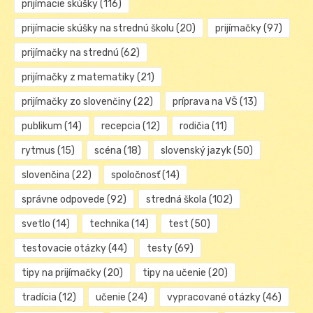
prijímacie skúšky
(116)
prijímacie skúšky na strednú školu
(20)
prijímačky
(97)
prijímačky na strednú
(62)
prijímačky z matematiky
(21)
prijímačky zo slovenčiny
(22)
príprava na VŠ
(13)
publikum
(14)
recepcia
(12)
rodičia
(11)
rytmus
(15)
scéna
(18)
slovenský jazyk
(50)
slovenčina
(22)
spoločnosť
(14)
správne odpovede
(92)
stredná škola
(102)
svetlo
(14)
technika
(14)
test
(50)
testovacie otázky
(44)
testy
(69)
tipy na prijímačky
(20)
tipy na učenie
(20)
tradícia
(12)
učenie
(24)
vypracované otázky
(46)