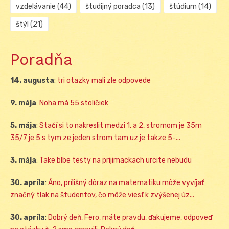
vzdelávanie
(44)
študijný poradca
(13)
štúdium
(14)
štýl
(21)
Poradňa
14. augusta
:
tri otazky mali zle odpovede
9. mája
:
Noha má 55 stoličiek
5. mája
:
Stačí si to nakreslit medzi 1, a 2, stromom je 35m
35/7 je 5 s tym ze jeden strom tam uz je takze 5-...
3. mája
:
Take blbe testy na prijimackach urcite nebudu
30. apríla
:
Áno, prílišný dôraz na matematiku môže vyvíjať
značný tlak na študentov, čo môže viesť k zvýšenej úz...
30. apríla
:
Dobrý deň, Fero, máte pravdu, ďakujeme, odpoveď