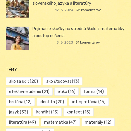
slovenského jazyka a literatúry
12. 3. 2024
32 komentárov
Prijímacie skúšky na strednú školu z matematiky
a postup riešenia
8. 6. 2023
31 komentárov
TÉMY
ako sa učiť
(20)
ako študovať
(13)
efektívne učenie
(21)
etika
(16)
forma
(14)
história
(12)
identita
(20)
interpretácia
(15)
jazyk
(33)
konflikt
(13)
kontext
(15)
literatúra
(49)
matematika
(47)
materiály
(12)