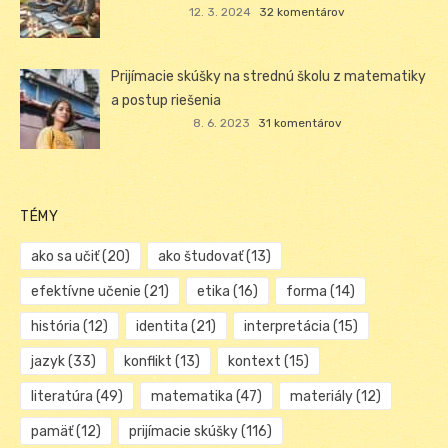
12. 3. 2024
32 komentárov
Prijímacie skúšky na strednú školu z matematiky
a postup riešenia
8. 6. 2023
31 komentárov
TÉMY
ako sa učiť
(20)
ako študovať
(13)
efektívne učenie
(21)
etika
(16)
forma
(14)
história
(12)
identita
(21)
interpretácia
(15)
jazyk
(33)
konflikt
(13)
kontext
(15)
literatúra
(49)
matematika
(47)
materiály
(12)
pamäť
(12)
prijímacie skúšky
(116)