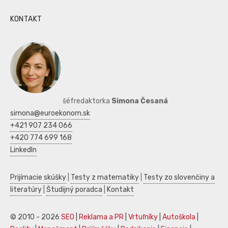
KONTAKT
šéfredaktorka
Simona Česaná
simona@euroekonom.sk
+421 907 234 066
+420 774 699 168
LinkedIn
Prijímacie skúšky
|
Testy z matematiky
|
Testy zo slovenčiny a
literatúry
|
Študijný poradca
|
Kontakt
© 2010 - 2026
SEO
|
Reklama a PR
|
Vrtuľníky
|
Autoškola
|