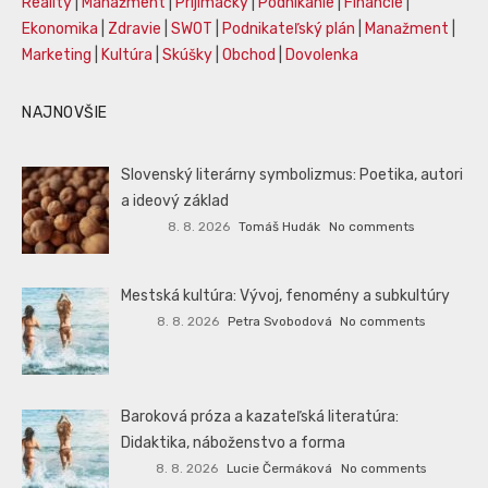
Reality
|
Manažment
|
Prijímáčky
|
Podnikanie
|
Financie
|
Ekonomika
|
Zdravie
|
SWOT
|
Podnikateľský plán
|
Manažment
|
Marketing
|
Kultúra
|
Skúšky
|
Obchod
|
Dovolenka
NAJNOVŠIE
Slovenský literárny symbolizmus: Poetika, autori
a ideový základ
8. 8. 2026
Tomáš Hudák
No comments
Mestská kultúra: Vývoj, fenomény a subkultúry
8. 8. 2026
Petra Svobodová
No comments
Baroková próza a kazateľská literatúra:
Didaktika, náboženstvo a forma
8. 8. 2026
Lucie Čermáková
No comments