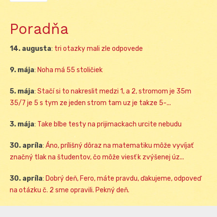
Poradňa
14. augusta
:
tri otazky mali zle odpovede
9. mája
:
Noha má 55 stoličiek
5. mája
:
Stačí si to nakreslit medzi 1, a 2, stromom je 35m
35/7 je 5 s tym ze jeden strom tam uz je takze 5-...
3. mája
:
Take blbe testy na prijimackach urcite nebudu
30. apríla
:
Áno, prílišný dôraz na matematiku môže vyvíjať
značný tlak na študentov, čo môže viesť k zvýšenej úz...
30. apríla
:
Dobrý deň, Fero, máte pravdu, ďakujeme, odpoveď
na otázku č. 2 sme opravili. Pekný deň.