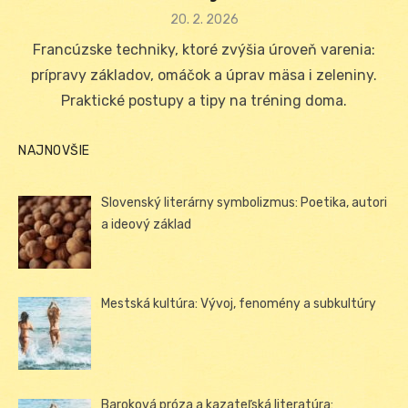
Posted
20. 2. 2026
on
Francúzske techniky, ktoré zvýšia úroveň varenia:
prípravy základov, omáčok a úprav mäsa i zeleniny.
Praktické postupy a tipy na tréning doma.
NAJNOVŠIE
Slovenský literárny symbolizmus: Poetika, autori
a ideový základ
Mestská kultúra: Vývoj, fenomény a subkultúry
Baroková próza a kazateľská literatúra: