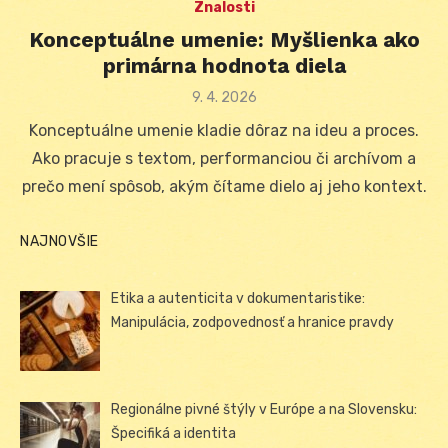
Znalosti
Konceptuálne umenie: Myšlienka ako
primárna hodnota diela
Posted
9. 4. 2026
on
Konceptuálne umenie kladie dôraz na ideu a proces.
Ako pracuje s textom, performanciou či archívom a
prečo mení spôsob, akým čítame dielo aj jeho kontext.
NAJNOVŠIE
Etika a autenticita v dokumentaristike:
Manipulácia, zodpovednosť a hranice pravdy
Regionálne pivné štýly v Európe a na Slovensku:
Špecifiká a identita