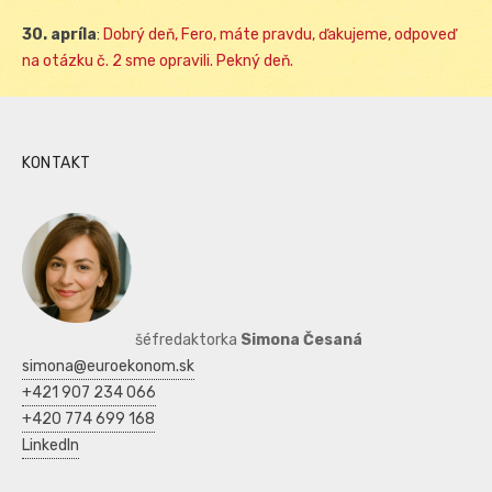
30. apríla
:
Dobrý deň, Fero, máte pravdu, ďakujeme, odpoveď
na otázku č. 2 sme opravili. Pekný deň.
KONTAKT
šéfredaktorka
Simona Česaná
simona@euroekonom.sk
+421 907 234 066
+420 774 699 168
LinkedIn