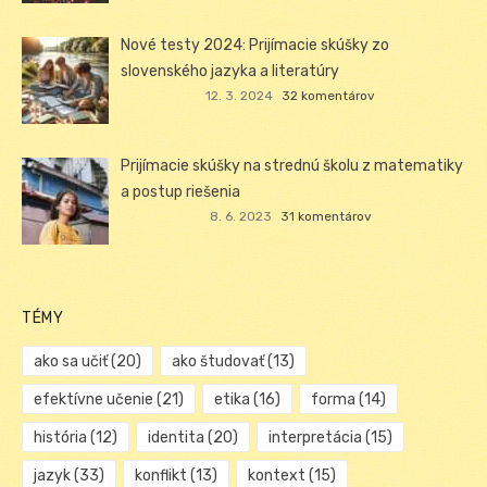
Nové testy 2024: Prijímacie skúšky zo
slovenského jazyka a literatúry
12. 3. 2024
32 komentárov
Prijímacie skúšky na strednú školu z matematiky
a postup riešenia
8. 6. 2023
31 komentárov
TÉMY
ako sa učiť
(20)
ako študovať
(13)
efektívne učenie
(21)
etika
(16)
forma
(14)
história
(12)
identita
(20)
interpretácia
(15)
jazyk
(33)
konflikt
(13)
kontext
(15)