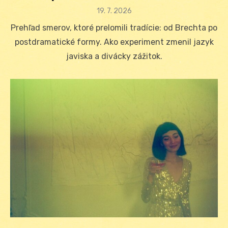
Posted
19. 7. 2026
on
Prehľad smerov, ktoré prelomili tradície: od Brechta po
postdramatické formy. Ako experiment zmenil jazyk
javiska a divácky zážitok.