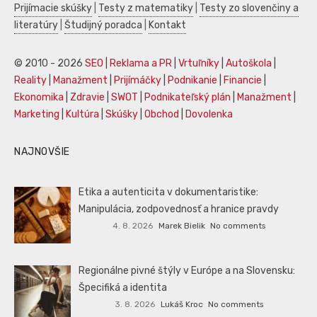
Prijímacie skúšky
|
Testy z matematiky
|
Testy zo slovenčiny a
literatúry
|
Študijný poradca
|
Kontakt
© 2010 - 2026
SEO
|
Reklama a PR
|
Vrtuľníky
|
Autoškola
|
Reality
|
Manažment
|
Prijímáčky
|
Podnikanie
|
Financie
|
Ekonomika
|
Zdravie
|
SWOT
|
Podnikateľský plán
|
Manažment
|
Marketing
|
Kultúra
|
Skúšky
|
Obchod
|
Dovolenka
NAJNOVŠIE
Etika a autenticita v dokumentaristike:
Manipulácia, zodpovednosť a hranice pravdy
4. 8. 2026
Marek Bielik
No comments
Regionálne pivné štýly v Európe a na Slovensku:
Špecifiká a identita
3. 8. 2026
Lukáš Kroc
No comments