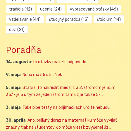
tradícia
(12)
učenie
(24)
vypracované otázky
(46)
vzdelávanie
(44)
študijný poradca
(13)
štúdium
(14)
štýl
(21)
Poradňa
14. augusta
:
tri otazky mali zle odpovede
9. mája
:
Noha má 55 stoličiek
5. mája
:
Stačí si to nakreslit medzi 1, a 2, stromom je 35m
35/7 je 5 s tym ze jeden strom tam uz je takze 5-...
3. mája
:
Take blbe testy na prijimackach urcite nebudu
30. apríla
:
Áno, prílišný dôraz na matematiku môže vyvíjať
značný tlak na študentov, čo môže viesť k zvýšenej úz...