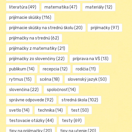
literatúra
(49)
matematika
(47)
materiály
(12)
prijímacie skúšky
(116)
prijímacie skúšky na strednú školu
(20)
prijímačky
(97)
prijímačky na strednú
(62)
prijímačky z matematiky
(21)
prijímačky zo slovenčiny
(22)
príprava na VŠ
(13)
publikum
(14)
recepcia
(12)
rodičia
(11)
rytmus
(15)
scéna
(18)
slovenský jazyk
(50)
slovenčina
(22)
spoločnosť
(14)
správne odpovede
(92)
stredná škola
(102)
svetlo
(14)
technika
(14)
test
(50)
testovacie otázky
(44)
testy
(69)
tipy na prijímačky
(20)
tipy na učenie
(20)