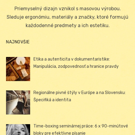
on
Priemyselný dizajn vznikol s masovou výrobou.
Sleduje ergonómiu, materiály a značky, ktoré formujú
každodenné predmety a ich estetiku.
NAJNOVŠIE
Etika a autenticita v dokumentaristike:
Manipulácia, zodpovednosť a hranice pravdy
Regionálne pivné štýly v Európe a na Slovensku:
Špecifiká a identita
Time-boxing seminárnej práce: 6 x 90-minútové
bloky pre efektívne písanie