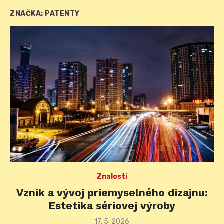
ZNAČKA:
PATENTY
Znalosti
Vznik a vývoj priemyselného dizajnu:
Estetika sériovej výroby
Posted
17. 5. 2026