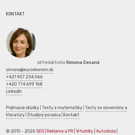
KONTAKT
šéfredaktorka
Simona Česaná
simona@euroekonom.sk
+421 907 234 066
+420 774 699 168
LinkedIn
Prijímacie skúšky
|
Testy z matematiky
|
Testy zo slovenčiny a
literatúry
|
Študijný poradca
|
Kontakt
© 2010 - 2026
SEO
|
Reklama a PR
|
Vrtuľníky
|
Autoškola
|