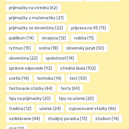
prijímačky na strednú
(62)
prijímačky z matematiky
(21)
prijímačky zo slovenčiny
(22)
príprava na VŠ
(13)
publikum
(14)
recepcia
(12)
rodičia
(11)
rytmus
(15)
scéna
(18)
slovenský jazyk
(50)
slovenčina
(22)
spoločnosť
(14)
správne odpovede
(92)
stredná škola
(102)
svetlo
(14)
technika
(14)
test
(50)
testovacie otázky
(44)
testy
(69)
tipy na prijímačky
(20)
tipy na učenie
(20)
tradícia
(12)
učenie
(24)
vypracované otázky
(46)
vzdelávanie
(44)
študijný poradca
(13)
štúdium
(14)
štýl
(21)