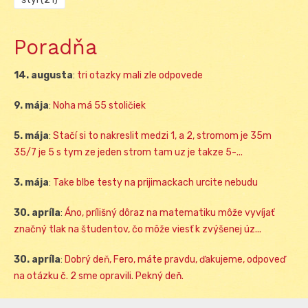
Poradňa
14. augusta
:
tri otazky mali zle odpovede
9. mája
:
Noha má 55 stoličiek
5. mája
:
Stačí si to nakreslit medzi 1, a 2, stromom je 35m
35/7 je 5 s tym ze jeden strom tam uz je takze 5-...
3. mája
:
Take blbe testy na prijimackach urcite nebudu
30. apríla
:
Áno, prílišný dôraz na matematiku môže vyvíjať
značný tlak na študentov, čo môže viesť k zvýšenej úz...
30. apríla
:
Dobrý deň, Fero, máte pravdu, ďakujeme, odpoveď
na otázku č. 2 sme opravili. Pekný deň.