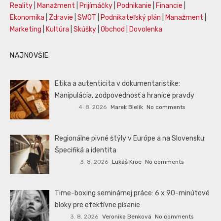
Reality
|
Manažment
|
Prijímáčky
|
Podnikanie
|
Financie
|
Ekonomika
|
Zdravie
|
SWOT
|
Podnikateľský plán
|
Manažment
|
Marketing
|
Kultúra
|
Skúšky
|
Obchod
|
Dovolenka
NAJNOVŠIE
Etika a autenticita v dokumentaristike:
Manipulácia, zodpovednosť a hranice pravdy
4. 8. 2026
Marek Bielik
No comments
Regionálne pivné štýly v Európe a na Slovensku:
Špecifiká a identita
3. 8. 2026
Lukáš Kroc
No comments
Time-boxing seminárnej práce: 6 x 90-minútové
bloky pre efektívne písanie
3. 8. 2026
Veronika Benková
No comments