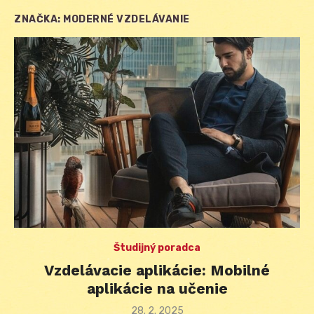
ZNAČKA:
MODERNÉ VZDELÁVANIE
Študijný poradca
Vzdelávacie aplikácie: Mobilné
aplikácie na učenie
Posted
28. 2. 2025