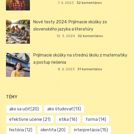
7. 6. 2023
32 komentárov
Nové testy 2024: Prijímacie skúšky zo
slovenského jazyka a literatúry
12. 3. 2024
32 komentárov
Prijímacie skúšky na strednú školu z matematiky
a postup riešenia
8. 6. 2023
31 komentárov
TÉMY
ako sa učiť
(20)
ako študovať
(13)
efektívne učenie
(21)
etika
(16)
forma
(14)
história
(12)
identita
(20)
interpretácia
(15)