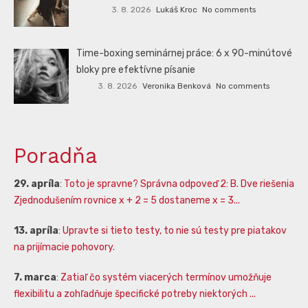
3. 8. 2026
Lukáš Kroc
No comments
Time-boxing seminárnej práce: 6 x 90-minútové
bloky pre efektívne písanie
3. 8. 2026
Veronika Benková
No comments
Poradňa
29. apríla
:
Toto je spravne? Správna odpoveď 2: B. Dve riešenia
Zjednodušením rovnice x + 2 = 5 dostaneme x = 3...
13. apríla
:
Upravte si tieto testy, to nie sú testy pre piatakov
na prijímacie pohovory.
7. marca
:
Zatiaľ čo systém viacerých termínov umožňuje
flexibilitu a zohľadňuje špecifické potreby niektorých ...