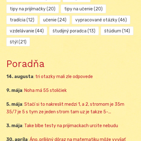
tipy na prijímačky
(20)
tipy na učenie
(20)
tradícia
(12)
učenie
(24)
vypracované otázky
(46)
vzdelávanie
(44)
študijný poradca
(13)
štúdium
(14)
štýl
(21)
Poradňa
14. augusta
:
tri otazky mali zle odpovede
9. mája
:
Noha má 55 stoličiek
5. mája
:
Stačí si to nakreslit medzi 1, a 2, stromom je 35m
35/7 je 5 s tym ze jeden strom tam uz je takze 5-...
3. mája
:
Take blbe testy na prijimackach urcite nebudu
30. apríla
:
Áno, prílišný dôraz na matematiku môže vyvíjať