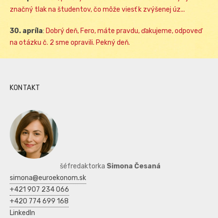
značný tlak na študentov, čo môže viesť k zvýšenej úz...
30. apríla
:
Dobrý deň, Fero, máte pravdu, ďakujeme, odpoveď
na otázku č. 2 sme opravili. Pekný deň.
KONTAKT
šéfredaktorka
Simona Česaná
simona@euroekonom.sk
+421 907 234 066
+420 774 699 168
LinkedIn