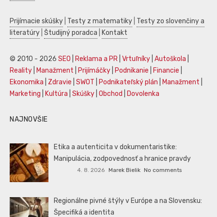
Prijímacie skúšky
|
Testy z matematiky
|
Testy zo slovenčiny a
literatúry
|
Študijný poradca
|
Kontakt
© 2010 - 2026
SEO
|
Reklama a PR
|
Vrtuľníky
|
Autoškola
|
Reality
|
Manažment
|
Prijímáčky
|
Podnikanie
|
Financie
|
Ekonomika
|
Zdravie
|
SWOT
|
Podnikateľský plán
|
Manažment
|
Marketing
|
Kultúra
|
Skúšky
|
Obchod
|
Dovolenka
NAJNOVŠIE
Etika a autenticita v dokumentaristike:
Manipulácia, zodpovednosť a hranice pravdy
4. 8. 2026
Marek Bielik
No comments
Regionálne pivné štýly v Európe a na Slovensku:
Špecifiká a identita