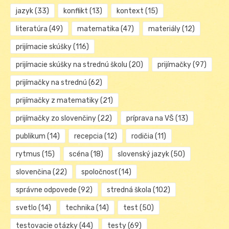
jazyk
(33)
konflikt
(13)
kontext
(15)
literatúra
(49)
matematika
(47)
materiály
(12)
prijímacie skúšky
(116)
prijímacie skúšky na strednú školu
(20)
prijímačky
(97)
prijímačky na strednú
(62)
prijímačky z matematiky
(21)
prijímačky zo slovenčiny
(22)
príprava na VŠ
(13)
publikum
(14)
recepcia
(12)
rodičia
(11)
rytmus
(15)
scéna
(18)
slovenský jazyk
(50)
slovenčina
(22)
spoločnosť
(14)
správne odpovede
(92)
stredná škola
(102)
svetlo
(14)
technika
(14)
test
(50)
testovacie otázky
(44)
testy
(69)