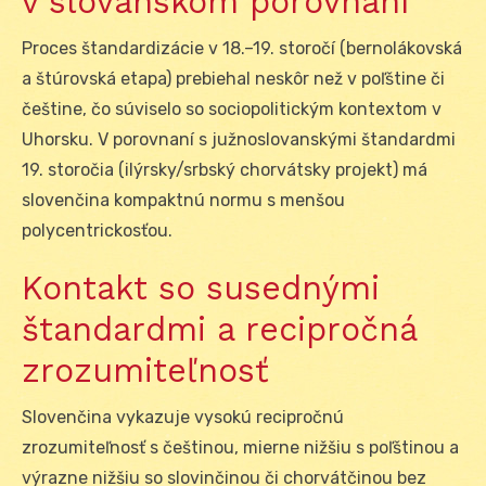
v slovanskom porovnaní
Proces štandardizácie v 18.–19. storočí (bernolákovská
a štúrovská etapa) prebiehal neskôr než v poľštine či
češtine, čo súviselo so sociopolitickým kontextom v
Uhorsku. V porovnaní s južnoslovanskými štandardmi
19. storočia (ilýrsky/srbský chorvátsky projekt) má
slovenčina kompaktnú normu s menšou
polycentrickosťou.
Kontakt so susednými
štandardmi a recipročná
zrozumiteľnosť
Slovenčina vykazuje vysokú recipročnú
zrozumiteľnosť s češtinou, mierne nižšiu s poľštinou a
výrazne nižšiu so slovinčinou či chorvátčinou bez