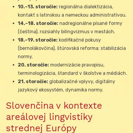
10.–13. storočie:
regionálna dialektizácia,
kontakt s latinskou a nemeckou administratívou.
14.–18. storočie:
nadregionálne písané formy
(čeština), rozsiahly bilingvizmus v mestách.
18.–19. storočie:
kodifikačné pokusy
(bernolákovčina), štúrovská reforma; stabilizácia
normy.
20. storočie:
modernizácie pravopisu,
terminologizácia, štandard v školstve a médiách.
21. storočie:
globalizačné vplyvy, digitálny
jazykový ekosystém, dynamika normy.
Slovenčina v kontexte
areálovej lingvistiky
strednej Európy