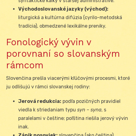
syntaktické kalky v staršej administratíve.
Východoslovanské jazyky (východ):
liturgická a kultúrna difúzia (cyrilo-metodská
tradícia), obmedzené lexikálne preniky.
Fonologický vývin v
porovnaní so slovanským
rámcom
Slovenčina prešla viacerými kľúčovými procesmi, ktoré
ju odlišujú v rámci slovanskej rodiny:
Jerová redukcia:
podľa pozičných pravidiel
viedla k striedaniam typu
syn – syna
, s
paralelami v češtine; poľština riešila jerový vývin
inak.
Zánik nosoviek:
slovenčina (ako čeština)