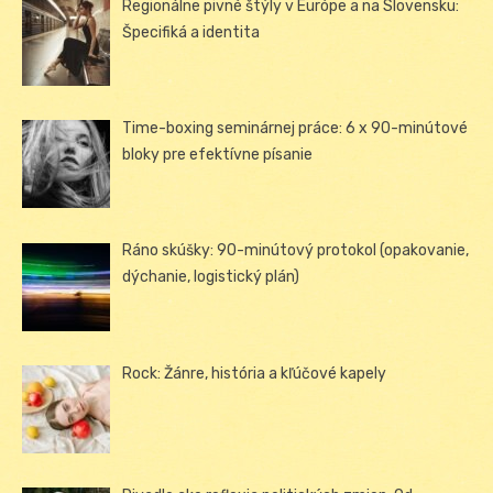
Regionálne pivné štýly v Európe a na Slovensku:
Špecifiká a identita
Time-boxing seminárnej práce: 6 x 90-minútové
bloky pre efektívne písanie
Ráno skúšky: 90-minútový protokol (opakovanie,
dýchanie, logistický plán)
Rock: Žánre, história a kľúčové kapely