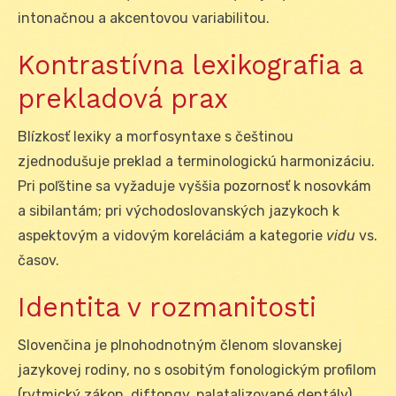
intonačnou a akcentovou variabilitou.
Kontrastívna lexikografia a
prekladová prax
Blízkosť lexiky a morfosyntaxe s češtinou
zjednodušuje preklad a terminologickú harmonizáciu.
Pri poľštine sa vyžaduje vyššia pozornosť k nosovkám
a sibilantám; pri východoslovanských jazykoch k
aspektovým a vidovým koreláciám a kategorie
vidu
vs.
časov.
Identita v rozmanitosti
Slovenčina je plnohodnotným členom slovanskej
jazykovej rodiny, no s osobitým fonologickým profilom
(rytmický zákon, diftongy, palatalizované dentály),