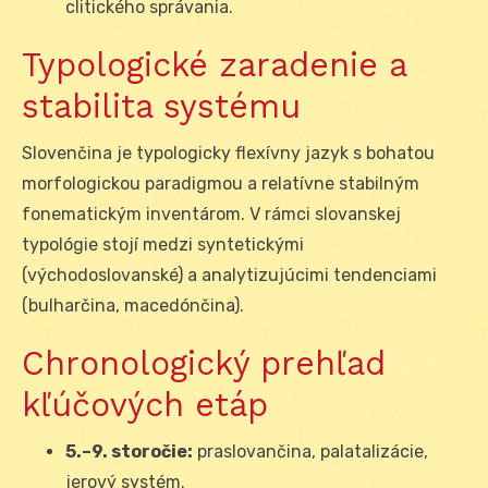
clitického správania.
Typologické zaradenie a
stabilita systému
Slovenčina je typologicky flexívny jazyk s bohatou
morfologickou paradigmou a relatívne stabilným
fonematickým inventárom. V rámci slovanskej
typológie stojí medzi syntetickými
(východoslovanské) a analytizujúcimi tendenciami
(bulharčina, macedónčina).
Chronologický prehľad
kľúčových etáp
5.–9. storočie:
praslovančina, palatalizácie,
jerový systém.