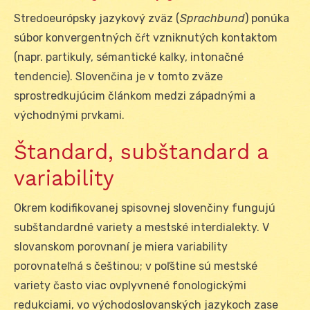
Stredoeurópsky jazykový zväz (
Sprachbund
) ponúka
súbor konvergentných čŕt vzniknutých kontaktom
(napr. partikuly, sémantické kalky, intonačné
tendencie). Slovenčina je v tomto zväze
sprostredkujúcim článkom medzi západnými a
východnými prvkami.
Štandard, subštandard a
variability
Okrem kodifikovanej spisovnej slovenčiny fungujú
subštandardné variety a mestské interdialekty. V
slovanskom porovnaní je miera variability
porovnateľná s češtinou; v poľštine sú mestské
variety často viac ovplyvnené fonologickými
redukciami, vo východoslovanských jazykoch zase