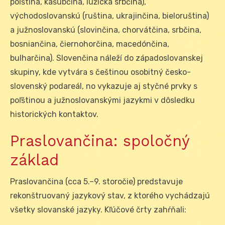
poľština, kašubčina, lužická srbčina),
východoslovanskú (ruština, ukrajinčina, bieloruština)
a južnoslovanskú (slovinčina, chorvátčina, srbčina,
bosniančina, čiernohorčina, macedónčina,
bulharčina). Slovenčina náleží do západoslovanskej
skupiny, kde vytvára s češtinou osobitný česko-
slovenský podareál, no vykazuje aj styčné prvky s
poľštinou a južnoslovanskými jazykmi v dôsledku
historických kontaktov.
Praslovančina: spoločný
základ
Praslovančina (cca 5.–9. storočie) predstavuje
rekonštruovaný jazykový stav, z ktorého vychádzajú
všetky slovanské jazyky. Kľúčové črty zahŕňali: