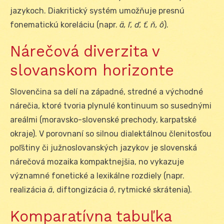
jazykoch. Diakritický systém umožňuje presnú
fonematickú koreláciu (napr.
ä, ľ, ď, ť, ň, ô
).
Nárečová diverzita v
slovanskom horizonte
Slovenčina sa delí na západné, stredné a východné
nárečia, ktoré tvoria plynulé kontinuum so susednými
areálmi (moravsko-slovenské prechody, karpatské
okraje). V porovnaní so silnou dialektálnou členitosťou
poľštiny či južnoslovanských jazykov je slovenská
nárečová mozaika kompaktnejšia, no vykazuje
významné fonetické a lexikálne rozdiely (napr.
realizácia
ä
, diftongizácia
ô
, rytmické skrátenia).
Komparatívna tabuľka