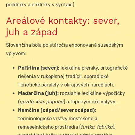
proklitiky a enklitiky v syntaxi).
Areálové kontakty: sever,
juh a západ
Slovenčina bola po stáročia exponovaná susedským
vplyvom:
Poľština (sever):
lexikálne preniky, ortografické
riešenia v rukopisnej tradícii, sporadické
fonetické paralely v okrajových nárečiach.
Maďarčina (juh):
rozsiahle lexikálne výpožičky
(
gazda, koč, papuča
) a toponymické vplyvy.
Nemčina (západ/severozápad):
terminologické vrstvy mestského a
remeselníckeho prostredia (
furtka, fabrika
),