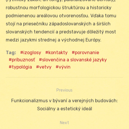
robustnou morfologickou štruktúrou a historicky
podmienenou areálovou otvorenosťou. Vďaka tomu
stojí na priesečníku západoslovanských a širších
slovanských tendencií a predstavuje dôležitý most
medzi jazykmi strednej a východnej Európy.
Tag:
izoglosy
kontakty
porovnanie
príbuznosť
slovenčina a slovanské jazyky
typológia
vetvy
vývin
Previous
Navigácia
Previous
Funkcionalizmus v bývaní a verejných budovách:
v
post:
Sociálny a estetický ideál
článku
Next