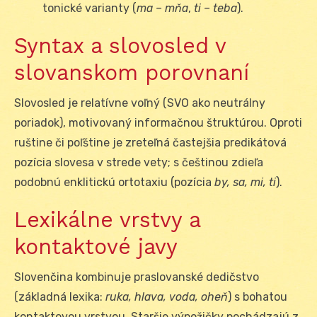
tonické varianty (
ma – mňa
,
ti – teba
).
Syntax a slovosled v
slovanskom porovnaní
Slovosled je relatívne voľný (SVO ako neutrálny
poriadok), motivovaný informačnou štruktúrou. Oproti
ruštine či poľštine je zreteľná častejšia predikátová
pozícia slovesa v strede vety; s češtinou zdieľa
podobnú enklitickú ortotaxiu (pozícia
by, sa, mi, ti
).
Lexikálne vrstvy a
kontaktové javy
Slovenčina kombinuje praslovanské dedičstvo
(základná lexika:
ruka, hlava, voda, oheň
) s bohatou
kontaktovou vrstvou. Staršie výpožičky pochádzajú z