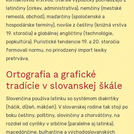
latinčiny (cirkev, administratíva), nemčiny (mestské
remeslá, obchod), maďarčiny (spoločenské a
hospodárske termíny), novšie z češtiny (knižná vrstva
19. storočia) a globálnej angličtiny (technológie,
popkultúra). Puristické tendencie 19. a 20. storočia
formovali normu, no prirodzený import lexiky
pretrváva.
Ortografia a grafické
tradície v slovanskej škále
Slovenčina používa latinku so systémom diakritiky
(háčik, dĺžeň, mäkčeň). V slovanskej rodine tak stojí po
boku češtiny, poľštiny, slovinčiny a chorvátčiny, na
rozdiel od cyriliky v srbčine (paralelne aj latinka),
macedónčine, bulharčine a východoslovanských