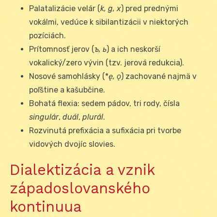
Palatalizácie velár (
k, g, x
) pred prednými
vokálmi, vedúce k sibilantizácii v niektorých
pozíciách.
Prítomnosť jerov (
ъ, ь
) a ich neskorší
vokalický/zero vývin (tzv. jerová redukcia).
Nosové samohlásky (*
ę, ǫ
) zachované najmä v
poľštine a kašubčine.
Bohatá flexia: sedem pádov, tri rody, čísla
singulár
,
duál
,
plurál
.
Rozvinutá prefixácia a sufixácia pri tvorbe
vidových dvojíc slovies.
Dialektizácia a vznik
západoslovanského
kontinuua