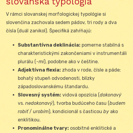
slovanská typológia
V rámci slovanskej morfologickej typológie si
slovenčina zachovala sedem pádov, tri rody a dva
čísla (duál zanikol). Špecifiká zahŕňajú:
Substantívna deklinácia:
pomerne stabilná s
charakteristickými zakončeniami v instrumentáli
plurálu (
-mi
), podobne ako v češtine.
Adjektívna flexia:
zhoda v rode, čísle a páde;
bohatý stupeň odvodenosti, blízky
západoslovanskému štandardu.
Slovesný systém:
vidová opozícia (
dokonavý
vs.
nedokonavý
), tvorba budúceho času (
budem
robiť
/
urobím
), kondicionál s časticou
by
ako
enklitikou.
Pronominálne tvary:
osobitné enklitické a