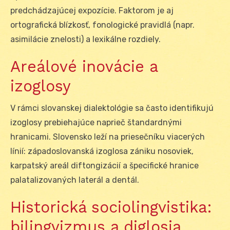
predchádzajúcej expozície. Faktorom je aj
ortografická blízkosť, fonologické pravidlá (napr.
asimilácie znelosti) a lexikálne rozdiely.
Areálové inovácie a
izoglosy
V rámci slovanskej dialektológie sa často identifikujú
izoglosy prebiehajúce naprieč štandardnými
hranicami. Slovensko leží na priesečníku viacerých
línií: západoslovanská izoglosa zániku nosoviek,
karpatský areál diftongizácií a špecifické hranice
palatalizovaných laterál a dentál.
Historická sociolingvistika:
bilingvizmus a diglosia