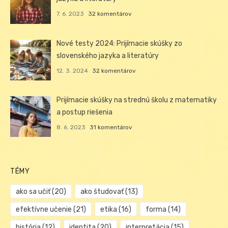
7. 6. 2023
32 komentárov
Nové testy 2024: Prijímacie skúšky zo
slovenského jazyka a literatúry
12. 3. 2024
32 komentárov
Prijímacie skúšky na strednú školu z matematiky
a postup riešenia
8. 6. 2023
31 komentárov
TÉMY
ako sa učiť
(20)
ako študovať
(13)
efektívne učenie
(21)
etika
(16)
forma
(14)
história
(12)
identita
(20)
interpretácia
(15)