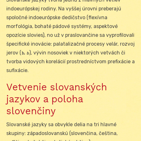
indoeurópskej rodiny. Na vyššej úrovni preberajú
spoločné indoeurópske dedičstvo (flexívna
morfológia, bohaté pádové systémy, aspektové
opozície slovies), no už v praslovančine sa vyprofilovali
špecifické inovácie: palatalizačné procesy velár, rozvoj
jerov (
ъ, ь
), vývin nosoviek v niektorých vetvách či
tvorba vidových korelácií prostredníctvom prefixácie a
sufixácie.
Vetvenie slovanských
jazykov a poloha
slovenčiny
Slovanské jazyky sa obvykle delia na tri hlavné
skupiny: západoslovanskú (slovenčina, čeština,