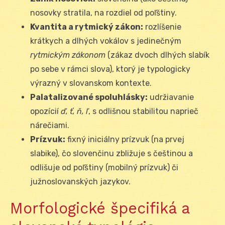
nosovky stratila, na rozdiel od poľštiny.
Kvantita a rytmický zákon:
rozlíšenie
krátkych a dlhých vokálov s jedinečným
rytmickým zákonom
(zákaz dvoch dlhých slabík
po sebe v rámci slova), ktorý je typologicky
výrazný v slovanskom kontexte.
Palatalizované spoluhlásky:
udržiavanie
opozícií
ď, ť, ň, ľ
, s odlišnou stabilitou naprieč
nárečiami.
Prízvuk:
fixný iniciálny prízvuk (na prvej
slabike), čo slovenčinu zbližuje s češtinou a
odlišuje od poľštiny (mobilný prízvuk) či
južnoslovanských jazykov.
Morfologické špecifiká a