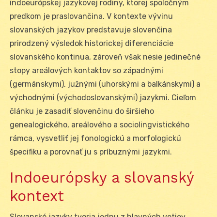
indoeurópskej jazykovej rodiny, ktorej spoločným
predkom je praslovančina. V kontexte vývinu
slovanských jazykov predstavuje slovenčina
prirodzený výsledok historickej diferenciácie
slovanského kontinua, zároveň však nesie jedinečné
stopy areálových kontaktov so západnými
(germánskymi), južnými (uhorskými a balkánskymi) a
východnými (východoslovanskými) jazykmi. Cieľom
článku je zasadiť slovenčinu do širšieho
genealogického, areálového a sociolingvistického
rámca, vysvetliť jej fonologickú a morfologickú
špecifiku a porovnať ju s príbuznými jazykmi.
Indoeurópsky a slovanský
kontext
Slovanské jazyky tvoria jednu z hlavných vetiev