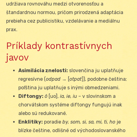
udržiava rovnováhu medzi otvorenosťou a
štandardnou normou, pričom prirodzená adaptácia
prebieha cez publicistiku, vzdelávanie a mediálnu
prax.
Príklady kontrastívnych
javov
Asimilácia znelosti:
slovenčina ju uplatňuje
regresívne (
odpad
→ [
otpat
]), podobne čeština;
poľština ju uplatňuje s inými obmedzeniami.
Diftongy:
ô
[uo],
ia, ie, iu
– v slovinskom a
chorvátskom systéme diftongy fungujú inak
alebo sú redukované.
Enklitiky:
poradie
by, som, si, sa, mi, ti, ho
je
blízke češtine, odlišné od východoslovanského