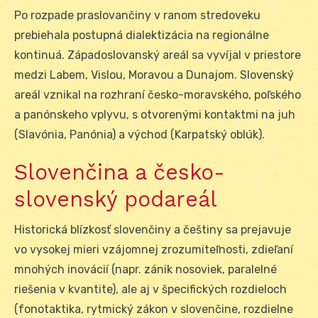
Po rozpade praslovančiny v ranom stredoveku
prebiehala postupná dialektizácia na regionálne
kontinuá. Západoslovanský areál sa vyvíjal v priestore
medzi Labem, Vislou, Moravou a Dunajom. Slovenský
areál vznikal na rozhraní česko-moravského, poľského
a panónskeho vplyvu, s otvorenými kontaktmi na juh
(Slavónia, Panónia) a východ (Karpatský oblúk).
Slovenčina a česko-
slovenský podareál
Historická blízkosť slovenčiny a češtiny sa prejavuje
vo vysokej mieri vzájomnej zrozumiteľnosti, zdieľaní
mnohých inovácií (napr. zánik nosoviek, paralelné
riešenia v kvantite), ale aj v špecifických rozdieloch
(fonotaktika, rytmický zákon v slovenčine, rozdielne