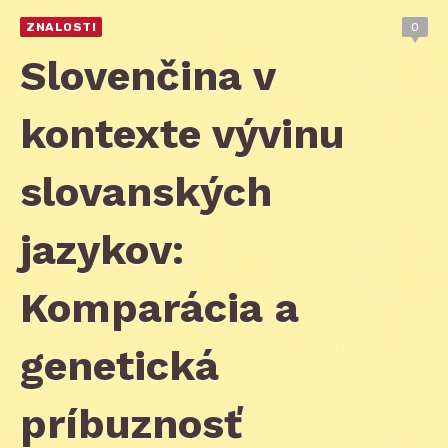
ZNALOSTI
0
Slovenčina v
kontexte vývinu
slovanských
jazykov:
Komparácia a
genetická
príbuznosť