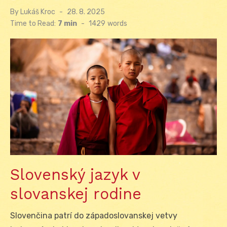
By
Lukáš Kroc
Posted
28. 8. 2025
on
Time to Read:
7 min
-
1429
words
Slovenský jazyk v
slovanskej rodine
Slovenčina patrí do západoslovanskej vetvy