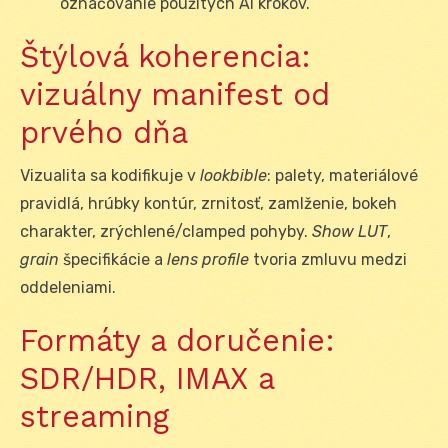
označovanie použitých AI krokov.
Štýlová koherencia:
vizuálny manifest od
prvého dňa
Vizualita sa kodifikuje v
lookbible
: palety, materiálové
pravidlá, hrúbky kontúr, zrnitosť, zamlženie, bokeh
charakter, zrýchlené/clamped pohyby.
Show LUT
,
grain
špecifikácie a
lens profile
tvoria zmluvu medzi
oddeleniami.
Formáty a doručenie:
SDR/HDR, IMAX a
streaming