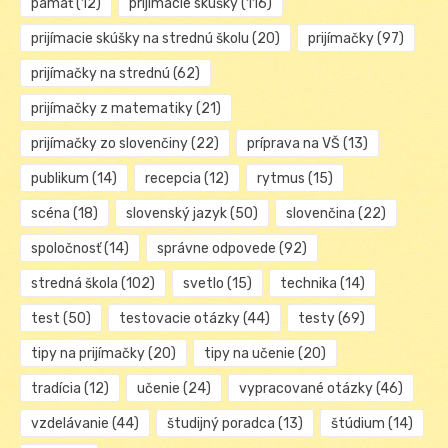
pamäť
(12)
prijímacie skúšky
(116)
prijímacie skúšky na strednú školu
(20)
prijímačky
(97)
prijímačky na strednú
(62)
prijímačky z matematiky
(21)
prijímačky zo slovenčiny
(22)
príprava na VŠ
(13)
publikum
(14)
recepcia
(12)
rytmus
(15)
scéna
(18)
slovenský jazyk
(50)
slovenčina
(22)
spoločnosť
(14)
správne odpovede
(92)
stredná škola
(102)
svetlo
(15)
technika
(14)
test
(50)
testovacie otázky
(44)
testy
(69)
tipy na prijímačky
(20)
tipy na učenie
(20)
tradícia
(12)
učenie
(24)
vypracované otázky
(46)
vzdelávanie
(44)
študijný poradca
(13)
štúdium
(14)