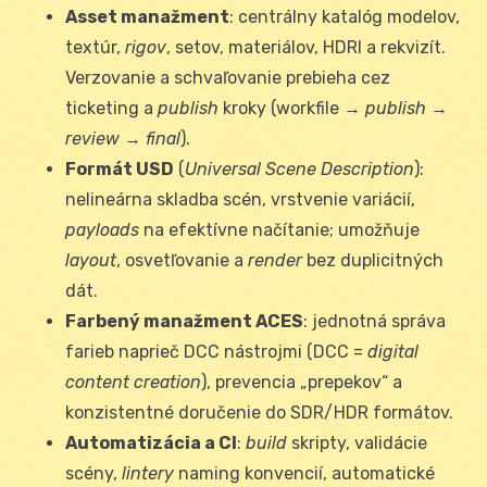
Asset manažment
: centrálny katalóg modelov,
textúr,
rigov
, setov, materiálov, HDRI a rekvizít.
Verzovanie a schvaľovanie prebieha cez
ticketing a
publish
kroky (workfile →
publish
→
review
→
final
).
Formát USD
(
Universal Scene Description
):
nelineárna skladba scén, vrstvenie variácií,
payloads
na efektívne načítanie; umožňuje
layout
, osvetľovanie a
render
bez duplicitných
dát.
Farbený manažment ACES
: jednotná správa
farieb naprieč DCC nástrojmi (DCC =
digital
content creation
), prevencia „prepekov“ a
konzistentné doručenie do SDR/HDR formátov.
Automatizácia a CI
:
build
skripty, validácie
scény,
lintery
naming konvencií, automatické