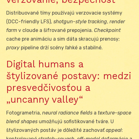
Distribuované tímy používajú verzovacie systémy
(DCC-friendly LFS),
shotgun-style
tracking
,
render
farm
v cloude a šifrované prepojenia.
Checkpoint
cache pre animáciu a sim dáta skracujú prenosy;
proxy
pipeline drží scény ľahké a stabilné.
Digital humans a
štylizované postavy: medzi
presvedčivosťou a
„uncanny valley“
Fotogrametria,
neural radiance fields
a
texture-space
blend shapes
umožňujú sofistikované tváre. U
štylizovaných postáv je dôležité zachovať
appeal
:
kontrolované
stretch-squash
,
off-model
deformácie a