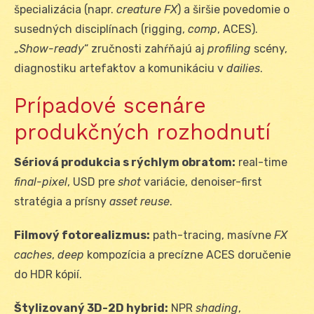
špecializácia (napr.
creature FX
) a širšie povedomie o
susedných disciplínach (rigging,
comp
, ACES).
„
Show-ready
“ zručnosti zahŕňajú aj
profiling
scény,
diagnostiku artefaktov a komunikáciu v
dailies
.
Prípadové scenáre
produkčných rozhodnutí
Sériová produkcia s rýchlym obratom:
real-time
final-pixel
, USD pre
shot
variácie, denoiser-first
stratégia a prísny
asset reuse
.
Filmový fotorealizmus:
path-tracing, masívne
FX
caches
,
deep
kompozícia a precízne ACES doručenie
do HDR kópií.
Štylizovaný 3D-2D hybrid:
NPR
shading
,