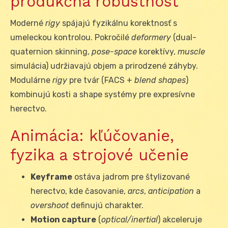
produkčná robustnosť
Moderné
rigy
spájajú fyzikálnu korektnosť s
umeleckou kontrolou. Pokročilé
deformery
(dual-
quaternion skinning,
pose-space
korektívy,
muscle
simulácia) udržiavajú objem a prirodzené záhyby.
Modulárne
rigy
pre tvár (FACS +
blend shapes
)
kombinujú kosti a shape systémy pre expresívne
herectvo.
Animácia: kľúčovanie,
fyzika a strojové učenie
Keyframe
ostáva jadrom pre štylizované
herectvo, kde časovanie,
arcs
,
anticipation
a
overshoot
definujú charakter.
Motion capture
(
optical/inertial
) akceleruje