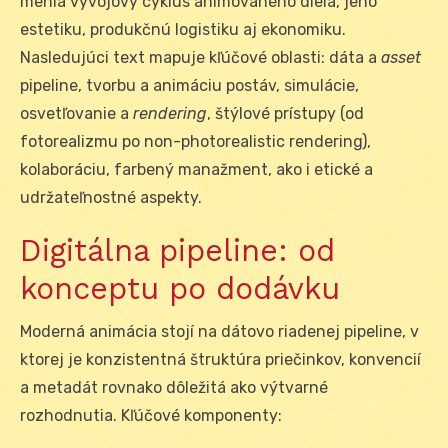
menia vývojový cyklus animovaného diela, jeho
estetiku, produkčnú logistiku aj ekonomiku.
Nasledujúci text mapuje kľúčové oblasti: dáta a
asset
pipeline, tvorbu a animáciu postáv, simulácie,
osvetľovanie a
rendering
, štýlové prístupy (od
fotorealizmu po non-photorealistic rendering),
kolaboráciu, farbený manažment, ako i etické a
udržateľnostné aspekty.
Digitálna pipeline: od
konceptu po dodávku
Moderná animácia stojí na dátovo riadenej pipeline, v
ktorej je konzistentná štruktúra priečinkov, konvencií
a metadát rovnako dôležitá ako výtvarné
rozhodnutia. Kľúčové komponenty: