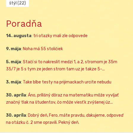
štýl
(22)
Poradňa
14. augusta
:
tri otazky mali zle odpovede
9. mája
:
Noha má 55 stoličiek
5. mája
:
Stačí si to nakreslit medzi 1, a 2, stromom je 35m
35/7 je 5 s tym ze jeden strom tam uz je takze 5-...
3. mája
:
Take blbe testy na prijimackach urcite nebudu
30. apríla
:
Áno, prílišný dôraz na matematiku môže vyvíjať
značný tlak na študentov, čo môže viesť k zvýšenej úz...
30. apríla
:
Dobrý deň, Fero, máte pravdu, ďakujeme, odpoveď
na otázku č. 2 sme opravili. Pekný deň.