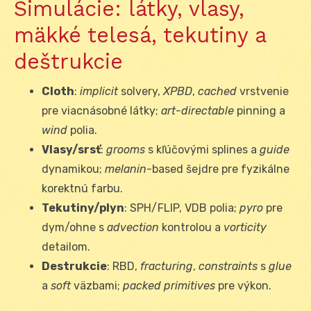
Simulácie: látky, vlasy,
mäkké telesá, tekutiny a
deštrukcie
Cloth
:
implicit
solvery,
XPBD
,
cached
vrstvenie
pre viacnásobné látky;
art-directable
pinning a
wind
polia.
Vlasy/srsť
:
grooms
s kľúčovými splines a
guide
dynamikou;
melanin
-based šejdre pre fyzikálne
korektnú farbu.
Tekutiny/plyn
: SPH/FLIP, VDB polia;
pyro
pre
dym/ohne s
advection
kontrolou a
vorticity
detailom.
Destrukcie
: RBD,
fracturing
,
constraints
s
glue
a
soft
väzbami;
packed primitives
pre výkon.