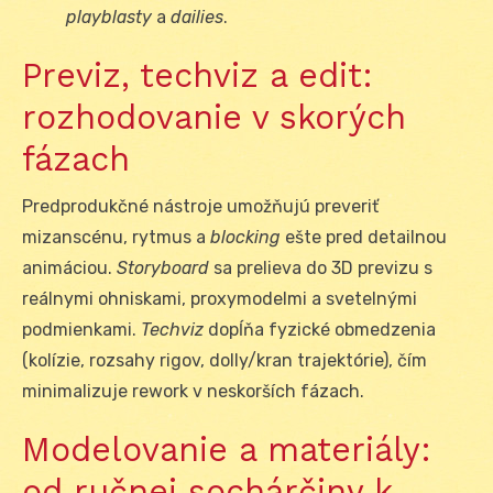
playblasty
a
dailies
.
Previz, techviz a edit:
rozhodovanie v skorých
fázach
Predprodukčné nástroje umožňujú preveriť
mizanscénu, rytmus a
blocking
ešte pred detailnou
animáciou.
Storyboard
sa prelieva do 3D previzu s
reálnymi ohniskami, proxymodelmi a svetelnými
podmienkami.
Techviz
dopĺňa fyzické obmedzenia
(kolízie, rozsahy rigov, dolly/kran trajektórie), čím
minimalizuje rework v neskorších fázach.
Modelovanie a materiály:
od ručnej sochárčiny k