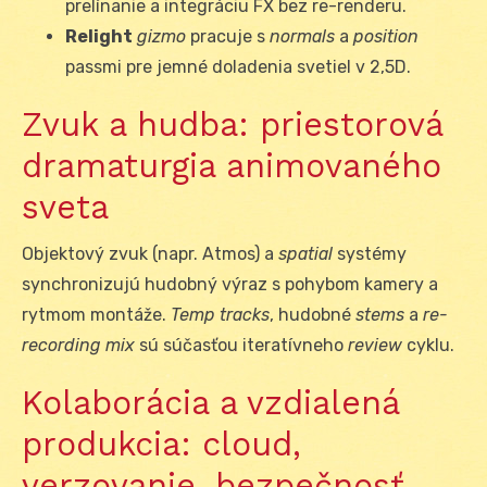
prelínanie a integráciu FX bez re-renderu.
Relight
gizmo
pracuje s
normals
a
position
passmi pre jemné doladenia svetiel v 2,5D.
Zvuk a hudba: priestorová
dramaturgia animovaného
sveta
Objektový zvuk (napr. Atmos) a
spatial
systémy
synchronizujú hudobný výraz s pohybom kamery a
rytmom montáže.
Temp tracks
, hudobné
stems
a
re-
recording
mix
sú súčasťou iteratívneho
review
cyklu.
Kolaborácia a vzdialená
produkcia: cloud,
verzovanie, bezpečnosť