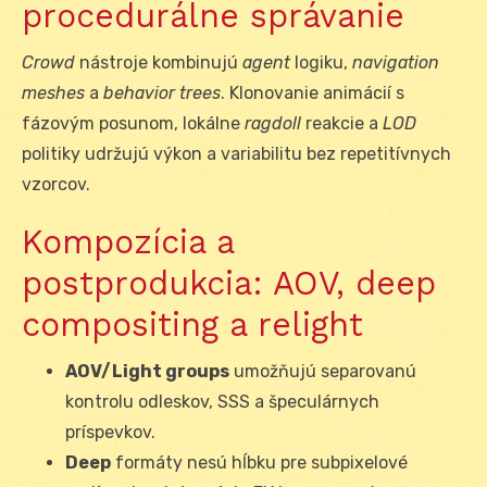
procedurálne správanie
Crowd
nástroje kombinujú
agent
logiku,
navigation
meshes
a
behavior trees
. Klonovanie animácií s
fázovým posunom, lokálne
ragdoll
reakcie a
LOD
politiky udržujú výkon a variabilitu bez repetitívnych
vzorcov.
Kompozícia a
postprodukcia: AOV, deep
compositing a relight
AOV/Light groups
umožňujú separovanú
kontrolu odleskov, SSS a špeculárnych
príspevkov.
Deep
formáty nesú hĺbku pre subpixelové