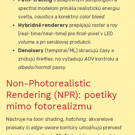
spectral
modelom prináša realistickú energiu
svetla,
caustics
a korektný
color bleed
.
Hybridné renderery
prepájajú
raster
a
ray
(real-time/near-time) pre
final-pixel
v LED
volume
a pri seriálovej produkcii.
Denoisery
(temporal/ML) skracujú časy a
znižujú
fireflies
, no vyžadujú
AOV
kontrolu a
albedo/normal
passy.
Non-Photorealistic
Rendering (NPR): poetiky
mimo fotorealizmu
Nástroje na
toon
shading,
hatching
, akvarelové
priesaky či
edge-aware
kontúry umožňujú preniesť