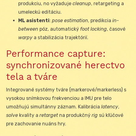
produkciu, no vyžaduje
cleanup
, retargeting a
umeleckú editáciu.
ML asistenti
:
pose estimation
, predikcia
in-
between
póz, automatický
foot locking
, časové
warpy
a stabilizácia trajektórií.
Performance capture:
synchronizované herectvo
tela a tváre
Integrované systémy tváre (markerové/markerless) s
vysokou snímkovou frekvenciou a IMU pre telo
umožňujú simultánny záznam. Kalibrácia
latency
,
solve
kvality a
retarget
na produkčný
rig
sú kľúčové
pre zachovanie nuáns hry.