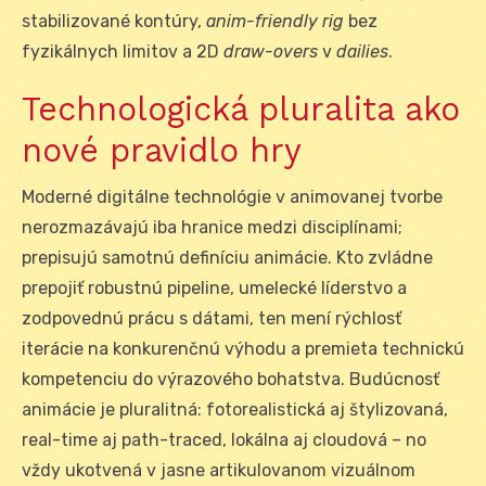
stabilizované kontúry,
anim-friendly
rig
bez
fyzikálnych limitov a 2D
draw-overs
v
dailies
.
Technologická pluralita ako
nové pravidlo hry
Moderné digitálne technológie v animovanej tvorbe
nerozmazávajú iba hranice medzi disciplínami;
prepisujú samotnú definíciu animácie. Kto zvládne
prepojiť robustnú pipeline, umelecké líderstvo a
zodpovednú prácu s dátami, ten mení rýchlosť
iterácie na konkurenčnú výhodu a premieta technickú
kompetenciu do výrazového bohatstva. Budúcnosť
animácie je pluralitná: fotorealistická aj štylizovaná,
real-time aj path-traced, lokálna aj cloudová – no
vždy ukotvená v jasne artikulovanom vizuálnom