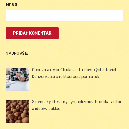
MENO
NAJNOVŠIE
Obnova a rekonštrukcia stredovekých stavieb:
Konzervácia a reštaurácia pamiatok
Slovenský literárny symbolizmus: Poetika, autori
a ideový základ