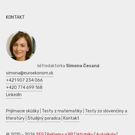
KONTAKT
šéfredaktorka
Simona Česaná
simona@euroekonom.sk
+421 907 234 066
+420 774 699 168
LinkedIn
Prijímacie skúšky
|
Testy z matematiky
|
Testy zo slovenčiny a
literatúry
|
Študijný poradca
|
Kontakt
© 2010 - 2026
SEO
|
Reklama a PR
|
Vrtuľníky
|
Autoškola
|