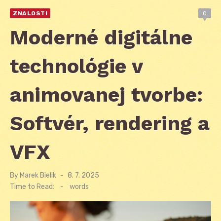
ZNALOSTI
0
Moderné digitálne
technológie v
animovanej tvorbe:
Softvér, rendering a
VFX
By
Marek Bielik
Posted
8. 7. 2025
on
Time to Read:
-
words