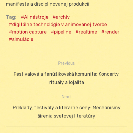
manifeste a disciplinovanej produkcii.
Tag:
AI nástroje
archív
digitálne technológie v animovanej tvorbe
motion capture
pipeline
realtime
render
simulácie
Previous
Navigácia
Previous
Festivalová a fanúšikovská komunita: Koncerty,
v
post:
rituály a lojalita
článku
Next
Next
Preklady, festivaly a literárne ceny: Mechanismy
post:
šírenia svetovej literatúry