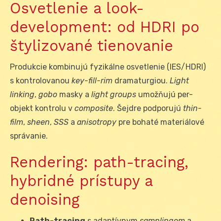
Osvetlenie a look-
development: od HDRI po
štylizované tienovanie
Produkcie kombinujú fyzikálne osvetlenie (IES/HDRI)
s kontrolovanou
key-fill-rim
dramaturgiou.
Light
linking
,
gobo
masky a
light groups
umožňujú per-
objekt kontrolu v
composite
. Šejdre podporujú
thin-
film
,
sheen
,
SSS
a
anisotropy
pre bohaté materiálové
správanie.
Rendering: path-tracing,
hybridné prístupy a
denoising
Path-tracing
s adaptívnym
samplingom
a