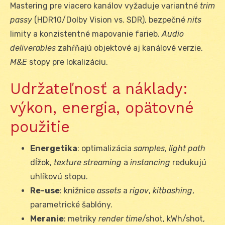
Mastering pre viacero kanálov vyžaduje variantné
trim
passy
(HDR10/Dolby Vision vs. SDR), bezpečné
nits
limity a konzistentné mapovanie farieb.
Audio
deliverables
zahŕňajú objektové aj kanálové verzie,
M&E
stopy pre lokalizáciu.
Udržateľnosť a náklady:
výkon, energia, opätovné
použitie
Energetika
: optimalizácia
samples
,
light path
dĺžok,
texture streaming
a
instancing
redukujú
uhlíkovú stopu.
Re-use
: knižnice
assets
a
rigov
,
kitbashing
,
parametrické šablóny.
Meranie
: metriky
render time
/shot, kWh/shot,