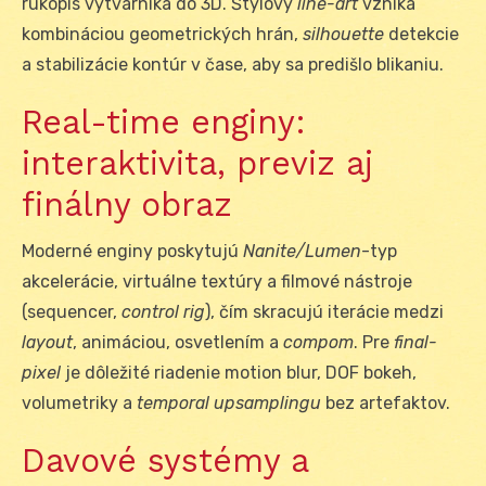
rukopis výtvarníka do 3D. Štýlový
line-art
vzniká
kombináciou geometrických hrán,
silhouette
detekcie
a stabilizácie kontúr v čase, aby sa predišlo blikaniu.
Real-time enginy:
interaktivita, previz aj
finálny obraz
Moderné enginy poskytujú
Nanite/Lumen
-typ
akcelerácie, virtuálne textúry a filmové nástroje
(sequencer,
control rig
), čím skracujú iterácie medzi
layout
, animáciou, osvetlením a
compom
. Pre
final-
pixel
je dôležité riadenie motion blur, DOF bokeh,
volumetriky a
temporal upsamplingu
bez artefaktov.
Davové systémy a