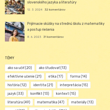
slovenského jazyka a literatúry
12. 3. 2024
32 komentárov
Prijímacie skúšky na strednú školu z matematiky
a postup riešenia
8. 6. 2023
31 komentárov
TÉMY
ako sa učiť
(20)
ako študovať
(13)
efektívne učenie
(21)
etika
(17)
forma
(14)
história
(12)
identita
(21)
interpretácia
(15)
jazyk
(33)
konflikt
(13)
kontext
(15)
literatúra
(49)
matematika
(47)
materiály
(13)