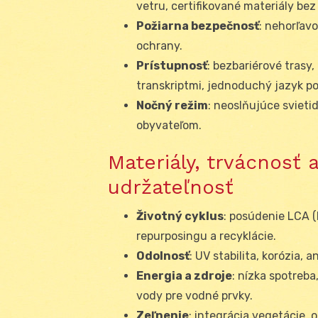
vetru, certifikované materiály bez
Požiarna bezpečnosť
: nehorľavo
ochrany.
Prístupnosť
: bezbariérové trasy,
transkriptmi, jednoduchý jazyk po
Nočný režim
: neoslňujúce svieti
obyvateľom.
Materiály, trvácnosť
udržateľnosť
Životný cyklus
: posúdenie LCA 
repurposingu a recyklácie.
Odolnosť
: UV stabilita, korózia, 
Energia a zdroje
: nízka spotreba
vody pre vodné prvky.
Zeľnenie
: integrácia vegetácie, 