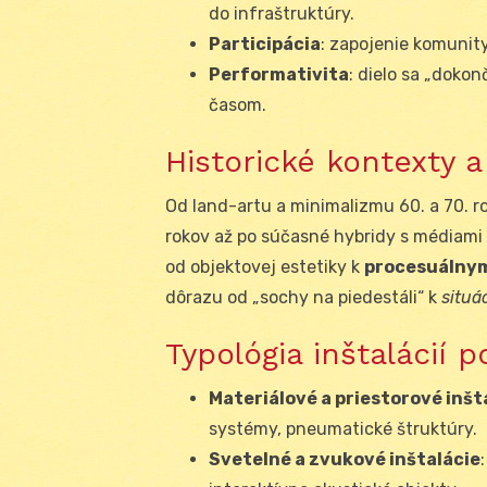
do infraštruktúry.
Participácia
: zapojenie komunit
Performativita
: dielo sa „doko
časom.
Historické kontexty a
Od land-artu a minimalizmu 60. a 70. ro
rokov až po súčasné hybridy s médiami 
od objektovej estetiky k
procesuálny
dôrazu od „sochy na piedestáli“ k
situác
Typológia inštalácií 
Materiálové a priestorové inšt
systémy, pneumatické štruktúry.
Svetelné a zvukové inštalácie