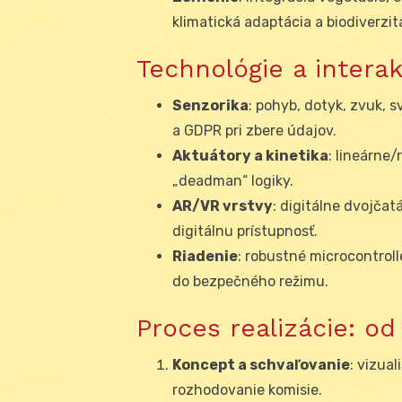
klimatická adaptácia a biodiverzit
Technológie a interak
Senzorika
: pohyb, dotyk, zvuk, 
a GDPR pri zbere údajov.
Aktuátory a kinetika
: lineárne
„deadman“ logiky.
AR/VR vrstvy
: digitálne dvojčat
digitálnu prístupnosť.
Riadenie
: robustné microcontrol
do bezpečného režimu.
Proces realizácie: o
Koncept a schvaľovanie
: vizua
rozhodovanie komisie.