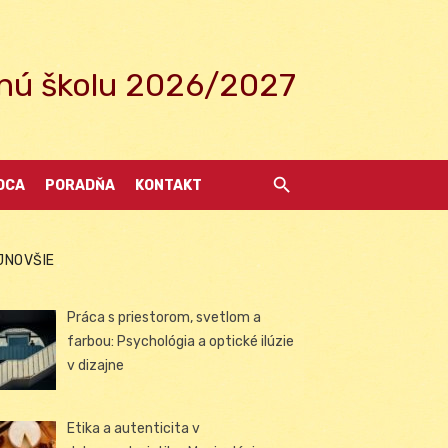
ednú školu 2026/2027
DCA
PORADŇA
KONTAKT
JNOVŠIE
Práca s priestorom, svetlom a
farbou: Psychológia a optické ilúzie
v dizajne
Etika a autenticita v