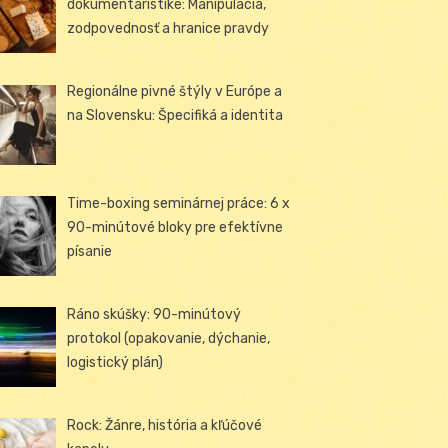
dokumentaristike: Manipulácia,
zodpovednosť a hranice pravdy
Regionálne pivné štýly v Európe a
na Slovensku: Špecifiká a identita
Time-boxing seminárnej práce: 6 x
90-minútové bloky pre efektívne
písanie
Ráno skúšky: 90-minútový
protokol (opakovanie, dýchanie,
logistický plán)
Rock: Žánre, história a kľúčové