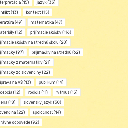
nterpretácia
(15)
jazyk
(33)
nflikt
(13)
kontext
(15)
teratúra
(49)
matematika
(47)
ateriály
(12)
prijímacie skúšky
(116)
ijímacie skúšky na strednú školu
(20)
rijímačky
(97)
prijímačky na strednú
(62)
rijímačky z matematiky
(21)
rijímačky zo slovenčiny
(22)
ríprava na VŠ
(13)
publikum
(14)
ecepcia
(12)
rodičia
(11)
rytmus
(15)
céna
(18)
slovenský jazyk
(50)
lovenčina
(22)
spoločnosť
(14)
právne odpovede
(92)