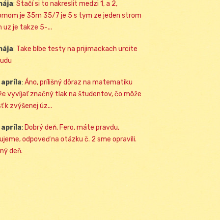
mája
:
Stačí si to nakreslit medzi 1, a 2,
omom je 35m 35/7 je 5 s tym ze jeden strom
 uz je takze 5-...
mája
:
Take blbe testy na prijimackach urcite
udu
 apríla
:
Áno, prílišný dôraz na matematiku
e vyvíjať značný tlak na študentov, čo môže
ť k zvýšenej úz...
 apríla
:
Dobrý deň, Fero, máte pravdu,
ujeme, odpoveď na otázku č. 2 sme opravili.
ný deň.