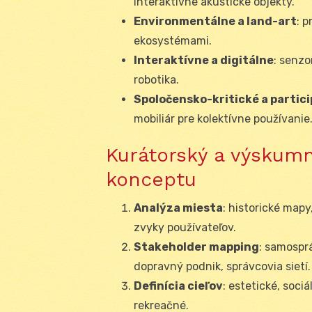
interaktívne akustické objekty.
Environmentálne a land-art
: 
ekosystémami.
Interaktívne a digitálne
: senzo
robotika.
Spoločensko-kritické a partic
mobiliár pre kolektívne používanie
Kurátorský a výskumn
konceptu
Analýza miesta
: historické mapy
zvyky používateľov.
Stakeholder mapping
: samosprá
dopravný podnik, správcovia sietí.
Definícia cieľov
: estetické, soci
rekreačné.