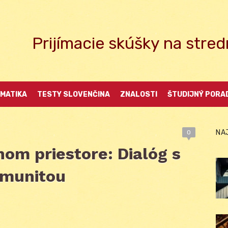
Prijímacie skúšky na str
MATIKA
TESTY SLOVENČINA
ZNALOSTI
ŠTUDIJNÝ PORA
NA
0
nom priestore: Dialóg s
omunitou