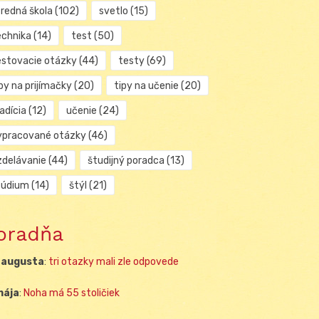
tredná škola
(102)
svetlo
(15)
echnika
(14)
test
(50)
estovacie otázky
(44)
testy
(69)
py na prijímačky
(20)
tipy na učenie
(20)
adícia
(12)
učenie
(24)
ypracované otázky
(46)
zdelávanie
(44)
študijný poradca
(13)
túdium
(14)
štýl
(21)
oradňa
 augusta
:
tri otazky mali zle odpovede
mája
:
Noha má 55 stoličiek