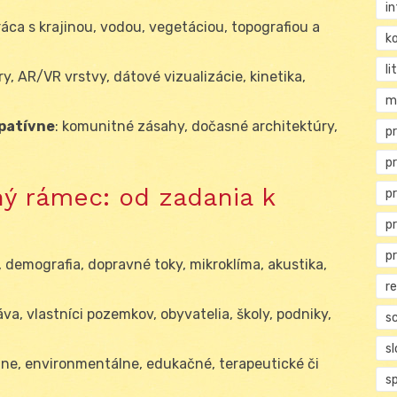
i
práca s krajinou, vodou, vegetáciou, topografiou a
ko
li
ry, AR/VR vrstvy, dátové vizualizácie, kinetika,
m
ipatívne
: komunitné zásahy, dočasné architektúry,
pr
.
p
ý rámec: od zadania k
p
p
p
, demografia, dopravné toky, mikroklíma, akustika,
r
va, vlastníci pozemkov, obyvatelia, školy, podniky,
s
s
álne, environmentálne, edukačné, terapeutické či
s