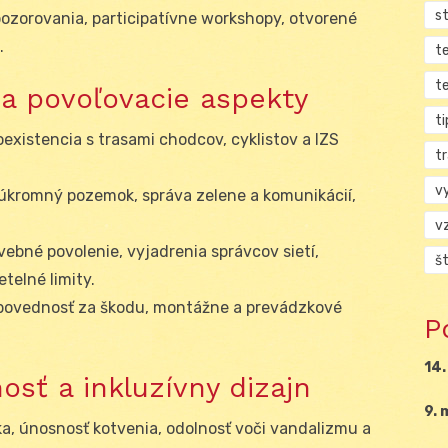
s
pozorovania, participatívne workshopy, otvorené
.
t
t
 a povoľovacie aspekty
ti
koexistencia s trasami chodcov, cyklistov a IZS
tr
v
 súkromný pozemok, správa zelene a komunikácií,
v
vebné povolenie, vyjadrenia správcov sietí,
š
telné limity.
povednosť za škodu, montážne a prevádzkové
P
14.
osť a inkluzívny dizajn
9. 
ika, únosnosť kotvenia, odolnosť voči vandalizmu a