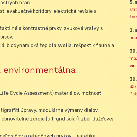
5. 
 ostrých hrán.
str
sť, evakuačné koridory, elektrické revízie a
tam
 taktilné a kontrastné prvky, zvukové vrstvy s
3. 
pisov.
neb
dlá, biodynamická teplota svetla, rešpekt k faune a
30.
môž
vies
 a environmentálna
30.
ďak
(Life Cycle Assessment) materiálov, možnosť
Pek
antigraffiti úpravy, modulárne výmeny dielov.
, obnoviteľné zdroje (off-grid solár), zber dažďovej
opeľovačov a retenčných prvkov – estetika,