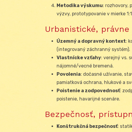
Metodika výskumu
: rozhovory, 
výzvy, prototypovanie v mierke 1:1
Urbanistické, právne
Územný a dopravný kontext
: 
(integrovaný záchranný systém).
Vlastnícke vzťahy
: verejný vs.
nájomné/vecné bremená.
Povolenia
: dočasné užívanie, sta
pamiatková ochrana, hlukové a sve
Poistenie a zodpovednosť
: zod
poistenie, havarijné scenáre.
Bezpečnosť, prístupn
Konštrukčná bezpečnosť
: stat