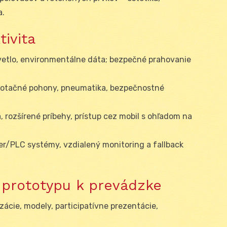
a.
tivita
svetlo, environmentálne dáta; bezpečné prahovanie
/rotačné pohony, pneumatika, bezpečnostné
á, rozšírené príbehy, prístup cez mobil s ohľadom na
ler/PLC systémy, vzdialený monitoring a fallback
d prototypu k prevádzke
lizácie, modely, participatívne prezentácie,