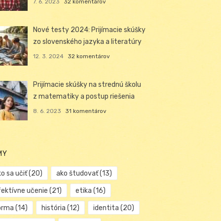
7. 6. 2023
32 komentárov
Nové testy 2024: Prijímacie skúšky
zo slovenského jazyka a literatúry
12. 3. 2024
32 komentárov
Prijímacie skúšky na strednú školu
z matematiky a postup riešenia
8. 6. 2023
31 komentárov
MY
o sa učiť
(20)
ako študovať
(13)
fektívne učenie
(21)
etika
(16)
orma
(14)
história
(12)
identita
(20)