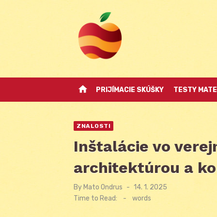
Skip
to
content
home
PRIJÍMACIE SKÚŠKY
TESTY MATE
ZNALOSTI
Inštalácie vo verej
architektúrou a k
By
Mato Ondrus
Posted
14. 1. 2025
on
Time to Read:
-
words