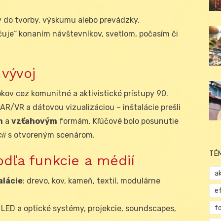
y do tvorby, výskumu alebo prevádzky.
nčuje“ konaním návštevníkov, svetlom, počasím či
 vývoj
kov cez komunitné a aktivistické prístupy 90.
AR/VR a dátovou vizualizáciou – inštalácie prešli
m
a
vzťahovým
formám. Kľúčové bolo posunutie
ii
s otvoreným scenárom.
TÉ
podľa funkcie a médií
ak
alácie
: drevo, kov, kameň, textil, modulárne
e
f
: LED a optické systémy, projekcie, soundscapes,