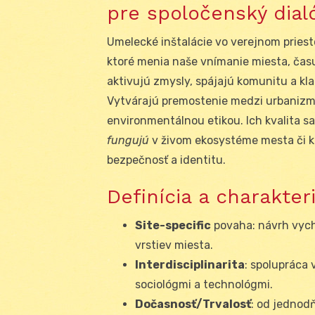
pre spoločenský dial
Umelecké inštalácie vo verejnom priest
ktoré menia naše vnímanie miesta, času
aktivujú zmysly, spájajú komunitu a kl
Vytvárajú premostenie medzi urbanizmo
environmentálnou etikou. Ich kvalita sa 
fungujú
v živom ekosystéme mesta či kra
bezpečnosť a identitu.
Definícia a charakter
Site-specific
povaha: návrh vych
vrstiev miesta.
Interdisciplinarita
: spolupráca 
sociológmi a technológmi.
Dočasnosť/Trvalosť
: od jednod