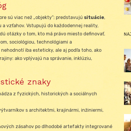
óg
ore sú viac než „objekty“; predstavujú
situácie
,
 a vzťahov. Vstupujú do každodennej reality,
adú otázky o tom, kto má právo miesto definovať.
NA
m, sociológiou, technológiami a
nehodnotí iba esteticky, ale aj podľa toho, ako
jiny: ako vplývajú na správanie, inklúziu,
istické znaky
ádza z fyzických, historických a sociálnych
výtvarníkov s architektmi, krajinármi, inžiniermi,
ňových zásahov po dlhodobé artefakty integrované