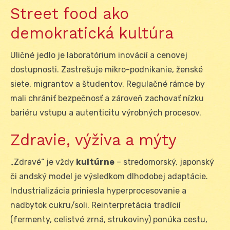
Street food ako
demokratická kultúra
Uličné jedlo je laboratórium inovácií a cenovej
dostupnosti. Zastrešuje mikro-podnikanie, ženské
siete, migrantov a študentov. Regulačné rámce by
mali chrániť bezpečnosť a zároveň zachovať nízku
bariéru vstupu a autenticitu výrobných procesov.
Zdravie, výživa a mýty
„Zdravé“ je vždy
kultúrne
– stredomorský, japonský
či andský model je výsledkom dlhodobej adaptácie.
Industrializácia priniesla hyperprocesovanie a
nadbytok cukru/soli. Reinterpretácia tradícií
(fermenty, celistvé zrná, strukoviny) ponúka cestu,