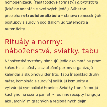
homogenizáciu (fastfoodové formáty) i
glokalizáciu
(lokálne adaptácie svetových jedál). Súbežne
prebieha
retradicionalizácia
– obnova remeselných
postupov a surovín pod tlakom udržateľnosti a
autenticity.
Rituály a normy:
náboženstvá, sviatky, tabu
Náboženské systémy rámcujú jedlo ako morálnu prax:
košer, halal, pôsty a sviatočné pokrmy organizujú
kalendár a skupinovú identitu. Tabu (napríklad druhy
mäsa, kombinácie surovín) odlišujú komunity a
vytvárajú symbolické hranice. Sviatky transformujú
kuchyňu na scénu pamäti – rodinné recepty fungujú
ako „archív“ migračných a regionálnych dejín.