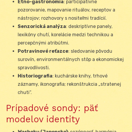
Etno-gastronómia
: participatívne
pozorovanie, mapovanie rituálov, receptov a
nástrojov; rozhovory s nositeľmi tradícií.
Senzorická analýza
: deskriptívne panely,
lexikóny chutí, korelácie medzi technikou a
percepčnými atribútmi.
Potravinové reťazce
: sledovanie pôvodu
surovín, environmentálnych stôp a ekonomickej
spravodlivosti.
Historiografia
: kuchárske knihy, trhové
záznamy, ikonografia; rekonštrukcia „stratenej
chuti“.
Prípadové sondy: päť
modelov identity
Washoku (Japonsko)
: sezónnosť, harmónia