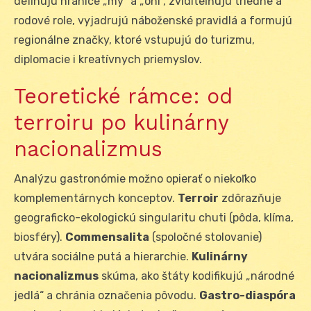
definujú hranice „my“ a „oni“, zviditeľňujú triedne a
rodové role, vyjadrujú náboženské pravidlá a formujú
regionálne značky, ktoré vstupujú do turizmu,
diplomacie i kreatívnych priemyslov.
Teoretické rámce: od
terroiru po kulinárny
nacionalizmus
Analýzu gastronómie možno opierať o niekoľko
komplementárnych konceptov.
Terroir
zdôrazňuje
geograficko-ekologickú singularitu chuti (pôda, klíma,
biosféry).
Commensalita
(spoločné stolovanie)
utvára sociálne putá a hierarchie.
Kulinárny
nacionalizmus
skúma, ako štáty kodifikujú „národné
jedlá“ a chránia označenia pôvodu.
Gastro-diaspóra