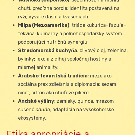
chutí, precízne porcie; identita postavená na
rýži, vývare dashi a kvaseniach.
Milpa (Mezoamerika)
: triáda kukurica–fazuľa–
tekvica; kulinárny a poľnohospodársky systém
podporujúci nutričnú synergiu.
Stredomorská kuchyňa
: olivový olej, zelenina,
bylinky; lekcia z dlhej spoločnej hostiny a
miernej animality.
Árabsko-levantská tradícia
: meze ako
sociálna prax zdieľania a diplomacie; sezam,
cícer, citrón ako chuťové piliere.
Andské výšiny
: zemiaky, quinoa, mrazom
sušené
chuño
; adaptácia na vysokohorské
ekosystémy.
Etika apropriácie a