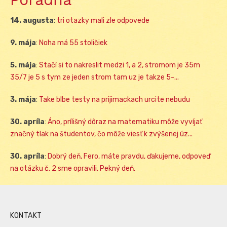
14. augusta
:
tri otazky mali zle odpovede
9. mája
:
Noha má 55 stoličiek
5. mája
:
Stačí si to nakreslit medzi 1, a 2, stromom je 35m
35/7 je 5 s tym ze jeden strom tam uz je takze 5-...
3. mája
:
Take blbe testy na prijimackach urcite nebudu
30. apríla
:
Áno, prílišný dôraz na matematiku môže vyvíjať
značný tlak na študentov, čo môže viesť k zvýšenej úz...
30. apríla
:
Dobrý deň, Fero, máte pravdu, ďakujeme, odpoveď
na otázku č. 2 sme opravili. Pekný deň.
KONTAKT