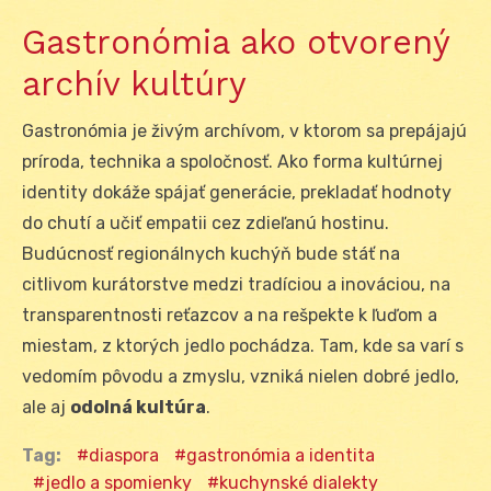
Gastronómia ako otvorený
archív kultúry
Gastronómia je živým archívom, v ktorom sa prepájajú
príroda, technika a spoločnosť. Ako forma kultúrnej
identity dokáže spájať generácie, prekladať hodnoty
do chutí a učiť empatii cez zdieľanú hostinu.
Budúcnosť regionálnych kuchýň bude stáť na
citlivom kurátorstve medzi tradíciou a inováciou, na
transparentnosti reťazcov a na rešpekte k ľuďom a
miestam, z ktorých jedlo pochádza. Tam, kde sa varí s
vedomím pôvodu a zmyslu, vzniká nielen dobré jedlo,
ale aj
odolná kultúra
.
Tag:
diaspora
gastronómia a identita
jedlo a spomienky
kuchynské dialekty