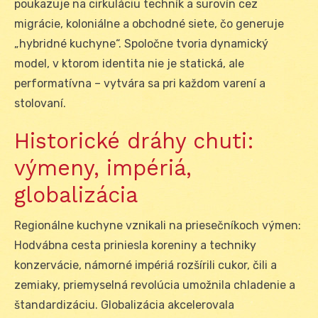
poukazuje na cirkuláciu techník a surovín cez
migrácie, koloniálne a obchodné siete, čo generuje
„hybridné kuchyne“. Spoločne tvoria dynamický
model, v ktorom identita nie je statická, ale
performatívna – vytvára sa pri každom varení a
stolovaní.
Historické dráhy chuti:
výmeny, impériá,
globalizácia
Regionálne kuchyne vznikali na priesečníkoch výmen:
Hodvábna cesta priniesla koreniny a techniky
konzervácie, námorné impériá rozšírili cukor, čili a
zemiaky, priemyselná revolúcia umožnila chladenie a
štandardizáciu. Globalizácia akcelerovala