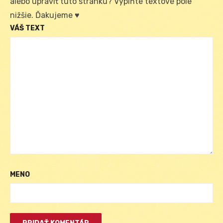
alebo upraviť túto stránku? Vyplňte textové pole
nižšie. Ďakujeme ♥
VÁŠ TEXT
MENO