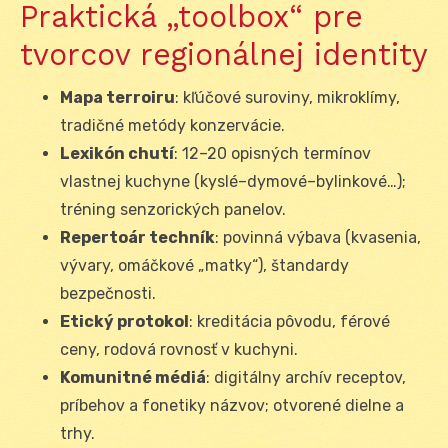
Praktická „toolbox“ pre
tvorcov regionálnej identity
Mapa terroiru
: kľúčové suroviny, mikroklímy,
tradičné metódy konzervácie.
Lexikón chutí
: 12–20 opisných termínov
vlastnej kuchyne (kyslé–dymové–bylinkové…);
tréning senzorických panelov.
Repertoár techník
: povinná výbava (kvasenia,
vývary, omáčkové „matky“), štandardy
bezpečnosti.
Etický protokol
: kreditácia pôvodu, férové
ceny, rodová rovnosť v kuchyni.
Komunitné médiá
: digitálny archív receptov,
príbehov a fonetiky názvov; otvorené dielne a
trhy.