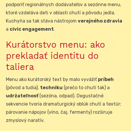
podporiť regionálnych dodávateľov a sezónne menu,
ktoré vzdeláva deti v oblasti chutí a pôvodu jedla.
Kuchyňa sa tak stáva nástrojom
verejného zdravia
a
civic engagement
.
Kurátorstvo menu: ako
prekladať identitu do
taliera
Menu ako kurátorský text by malo vyvážiť
príbeh
(pôvod a ľudia),
techniku
(prečo to chutí tak) a
udržateľnosť
(sezóna, odpad). Degustačné
sekvencie tvoria dramaturgický oblúk chutí a textúr;
párovanie nápojov (víno, čaj, fermenty) rozširuje
zmyslový naratív.