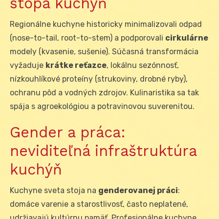
stopa kuchýň
Regionálne kuchyne historicky minimalizovali odpad
(nose-to-tail, root-to-stem) a podporovali
cirkulárne
modely (kvasenie, sušenie). Súčasná transformácia
vyžaduje
krátke reťazce
, lokálnu sezónnosť,
nízkouhlíkové proteíny (strukoviny, drobné ryby),
ochranu pôd a vodných zdrojov. Kulinaristika sa tak
spája s agroekológiou a potravinovou suverenitou.
Gender a práca:
neviditeľná infraštruktúra
kuchýň
Kuchyne sveta stoja na
genderovanej práci
:
domáce varenie a starostlivosť, často neplatené,
udržiavajú kultúrnu pamäť. Profesionálne kuchyne