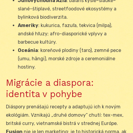
Juhovýchodná Ázia
: balans kyslé–sladké–
slané–štiplavé, streetfoodové ekosystémy a
bylinková biodiverzita.
Ameriky
: kukurica, fazuľa, tekvica (milpa),
andské hľuzy; afro-diasporické vplyvy a
barbecue kultúry.
Oceánia
: koreňové plodiny (taro), zemné pece
(umu, hāngi), morské zdroje a ceremoniálne
hostiny.
Migrácie a diaspora:
identita v pohybe
Diáspory prenášajú recepty a adaptujú ich k novým
ekológiám. Vznikajú „druhé domovy“ chutí: tex-mex,
britské curry, vietnamské bistrá v strednej Európe.
Fusion
nie je len marketing; je to historická norma, ak