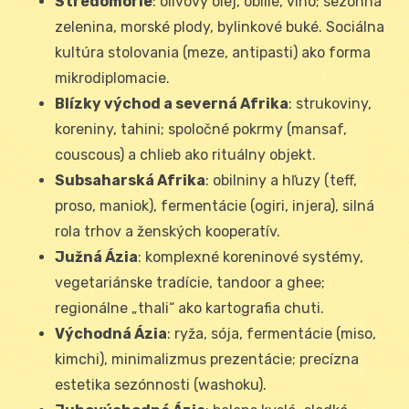
Stredomorie
: olivový olej, obilie, víno; sezónna
zelenina, morské plody, bylinkové buké. Sociálna
kultúra stolovania (meze, antipasti) ako forma
mikrodiplomacie.
Blízky východ a severná Afrika
: strukoviny,
koreniny, tahini; spoločné pokrmy (mansaf,
couscous) a chlieb ako rituálny objekt.
Subsaharská Afrika
: obilniny a hľuzy (teff,
proso, maniok), fermentácie (ogiri, injera), silná
rola trhov a ženských kooperatív.
Južná Ázia
: komplexné koreninové systémy,
vegetariánske tradície, tandoor a ghee;
regionálne „thali“ ako kartografia chuti.
Východná Ázia
: ryža, sója, fermentácie (miso,
kimchi), minimalizmus prezentácie; precízna
estetika sezónnosti (washoku).