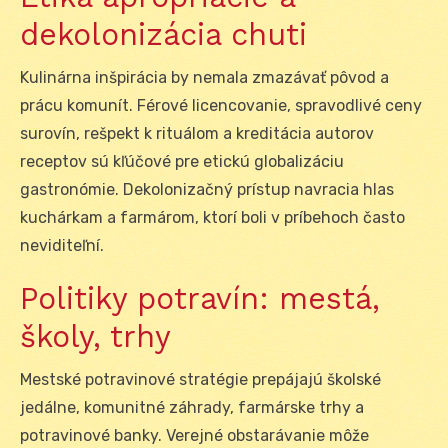
dekolonizácia chuti
Kulinárna inšpirácia by nemala zmazávať pôvod a
prácu komunít. Férové licencovanie, spravodlivé ceny
surovín, rešpekt k rituálom a kreditácia autorov
receptov sú kľúčové pre etickú globalizáciu
gastronómie. Dekolonizačný prístup navracia hlas
kuchárkam a farmárom, ktorí boli v príbehoch často
neviditeľní.
Politiky potravín: mestá,
školy, trhy
Mestské potravinové stratégie prepájajú školské
jedálne, komunitné záhrady, farmárske trhy a
potravinové banky. Verejné obstarávanie môže