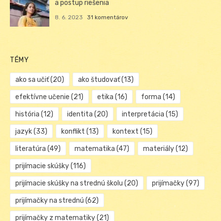
a postup riešenia
8. 6. 2023
31 komentárov
TÉMY
ako sa učiť
(20)
ako študovať
(13)
efektívne učenie
(21)
etika
(16)
forma
(14)
história
(12)
identita
(20)
interpretácia
(15)
jazyk
(33)
konflikt
(13)
kontext
(15)
literatúra
(49)
matematika
(47)
materiály
(12)
prijímacie skúšky
(116)
prijímacie skúšky na strednú školu
(20)
prijímačky
(97)
prijímačky na strednú
(62)
prijímačky z matematiky
(21)