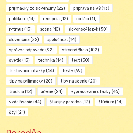
prijímačky zo slovenčiny
(22)
príprava na VŠ
(13)
publikum
(14)
recepcia
(12)
rodičia
(11)
rytmus
(15)
scéna
(18)
slovenský jazyk
(50)
slovenčina
(22)
spoločnosť
(14)
správne odpovede
(92)
stredná škola
(102)
svetlo
(15)
technika
(14)
test
(50)
testovacie otázky
(44)
testy
(69)
tipy na prijímačky
(20)
tipy na učenie
(20)
tradícia
(12)
učenie
(24)
vypracované otázky
(46)
vzdelávanie
(44)
študijný poradca
(13)
štúdium
(14)
štýl
(21)
Poradňa