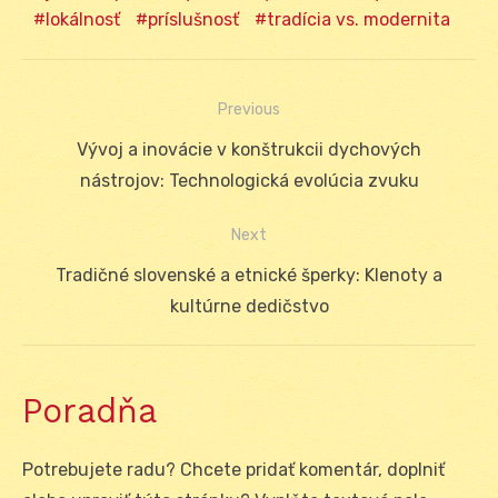
lokálnosť
príslušnosť
tradícia vs. modernita
Previous
Navigácia
Previous
Vývoj a inovácie v konštrukcii dychových
v
post:
nástrojov: Technologická evolúcia zvuku
článku
Next
Next
Tradičné slovenské a etnické šperky: Klenoty a
post:
kultúrne dedičstvo
Poradňa
Potrebujete radu? Chcete pridať komentár, doplniť