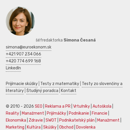
šéfredaktorka
Simona Česaná
simona@euroekonom.sk
+421 907 234 066
+420 774 699 168
LinkedIn
Prijímacie skúšky
|
Testy z matematiky
|
Testy zo slovenčiny a
literatúry
|
Študijný poradca
|
Kontakt
© 2010 - 2026
SEO
|
Reklama a PR
|
Vrtuľníky
|
Autoškola
|
Reality
|
Manažment
|
Prijímáčky
|
Podnikanie
|
Financie
|
Ekonomika
|
Zdravie
|
SWOT
|
Podnikateľský plán
|
Manažment
|
Marketing
|
Kultúra
|
Skúšky
|
Obchod
|
Dovolenka