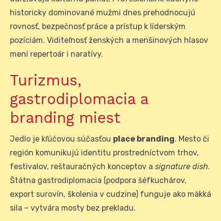
historicky dominované mužmi dnes prehodnocujú
rovnosť, bezpečnosť práce a prístup k líderským
pozíciám. Viditeľnosť ženských a menšinových hlasov
mení repertoár i naratívy.
Turizmus,
gastrodiplomacia a
branding miest
Jedlo je kľúčovou súčasťou
place branding
. Mesto či
región komunikujú identitu prostredníctvom trhov,
festivalov, reštauračných konceptov a
signature dish
.
Štátna gastrodiplomacia (podpora šéfkuchárov,
export surovín, školenia v cudzine) funguje ako mäkká
sila – vytvára mosty bez prekladu.