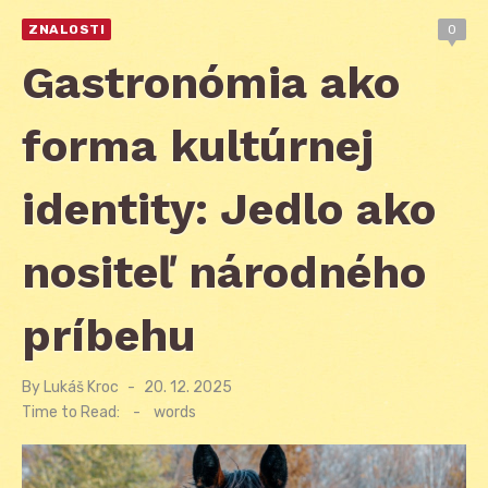
ZNALOSTI
0
Gastronómia ako
forma kultúrnej
identity: Jedlo ako
nositeľ národného
príbehu
By
Lukáš Kroc
Posted
20. 12. 2025
on
Time to Read:
-
words