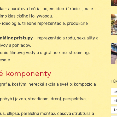
ia
– aparátová teória, pojem identifikácie, „male
 mimo klasického Hollywoodu.
 ideológia, triedne reprezentácie, produkčné
niálne prístupy
– reprezentácia rodu, sexuality a
ívov a pohľadov.
enie filmovej vedy o digitálne kino, streaming,
eseje.
ové komponenty
TÉ
grafia, kostým, herecká akcia a svetlo; kompozícia
ak
 pohyb (jazda, steadicam, dron), perspektíva,
e
f
mus, ellipsa, paralelná montáž, časová štruktúra a