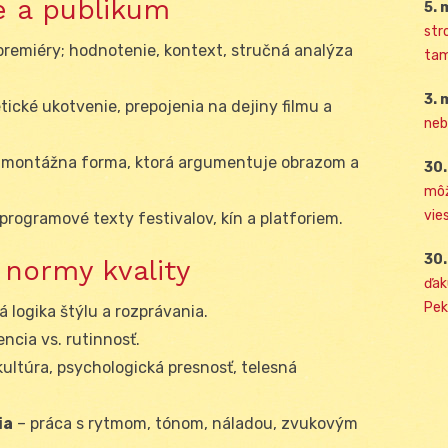
re a publikum
5. 
str
 premiéry; hodnotenie, kontext, stručná analýza
tam
3. 
tické ukotvenie, prepojenia na dejiny filmu a
neb
-montážna forma, ktorá argumentuje obrazom a
30.
môž
vies
programové texty festivalov, kín a platforiem.
30.
 normy kvality
ďak
Pek
 logika štýlu a rozprávania.
encia vs. rutinnosť.
ltúra, psychologická presnosť, telesná
ia
– práca s rytmom, tónom, náladou, zvukovým