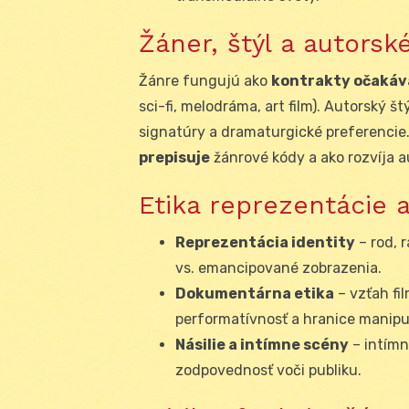
Žáner, štýl a autorsk
Žánre fungujú ako
kontrakty očakáv
sci-fi, melodráma, art film). Autorský š
signatúry a dramaturgické preferencie. 
prepisuje
žánrové kódy a ako rozvíja 
Etika reprezentácie a
Reprezentácia identity
– rod, r
vs. emancipované zobrazenia.
Dokumentárna etika
– vzťah fi
performatívnosť a hranice manipu
Násilie a intímne scény
– intímn
zodpovednosť voči publiku.