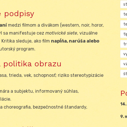
s
é podpisy
t
t
aní
medzi filmom a divákom (western, noir, horor,
týl sa manifestuje cez
motivické siete
, vizuálne
ti
Kritika sleduje, ako film
napĺňa, narúša alebo
tr
autorský program.
v
 politika obrazu
v
š
asa, trieda, vek, schopnosť; riziko stereotypizácie
P
lmára a subjektu, informovaný súhlas,
lácie.
14.
a choreografia, bezpečnostné štandardy,
9. 