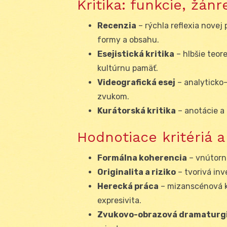
Kritika: funkcie, žán
Recenzia
– rýchla reflexia novej
formy a obsahu.
Esejistická kritika
– hlbšie teore
kultúrnu pamäť.
Videografická esej
– analyticko
zvukom.
Kurátorská kritika
– anotácie a 
Hodnotiace kritériá a
Formálna koherencia
– vnútorná
Originalita a riziko
– tvorivá inv
Herecká práca
– mizanscénová ku
expresivita.
Zvukovo-obrazová dramaturg