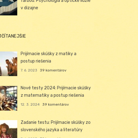
farbou: Psychológia a optické ilúzie
v dizajne
JČÍTANEJŠIE
Prijímacie skúšky z matiky a
postup riešenia
7. 6. 2023
39 komentárov
Nové testy 2024: Prijímacie skúšky
z matematiky a postup riešenia
12. 3. 2024
39 komentárov
Zadanie testu: Prijímacie skúšky zo
slovenského jazyka a literatúry