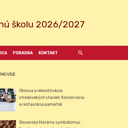
ednú školu 2026/2027
DCA
PORADŇA
KONTAKT
JNOVŠIE
Obnova a rekonštrukcia
stredovekých stavieb: Konzervácia
a reštaurácia pamiatok
Slovenský literárny symbolizmus: