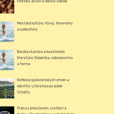
Poetika, autori a ideový základ
Mestská kultúra: Vývoj, fenomény
a subkultúry
Baroková próza a kazateľská
literatúra: Didaktika, náboženstvo
a forma
Reflexia spoločenských zmien a
identity: Literatúra po páde
totality
Práca s priestorom, svetlom a