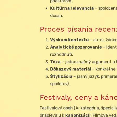
priestorom.
Kultúrna relevancia
– spoločens
dosah.
Proces písania recen
Výskum kontextu
– autor, žáner
Analytické pozorovanie
– ident
rozhodnutí.
Téza
– jednoznačný argument o h
Dôkazový materiál
– konkrétne s
Štylizácia
– jasný jazyk, primera
spoilerov).
Festivaly, ceny a kán
Festivalový obeh (A-kategória, špeciali
prispievajú k
kanonizácii
. Filmová ved