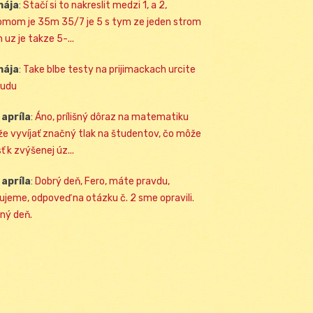
mája
:
Stačí si to nakreslit medzi 1, a 2,
omom je 35m 35/7 je 5 s tym ze jeden strom
 uz je takze 5-...
mája
:
Take blbe testy na prijimackach urcite
udu
 apríla
:
Áno, prílišný dôraz na matematiku
e vyvíjať značný tlak na študentov, čo môže
ť k zvýšenej úz...
 apríla
:
Dobrý deň, Fero, máte pravdu,
ujeme, odpoveď na otázku č. 2 sme opravili.
ný deň.