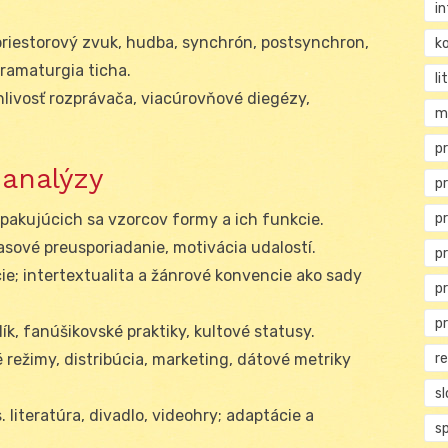
i
priestorový zvuk, hudba, synchrón, postsynchron,
ko
ramaturgia ticha.
li
ahlivosť rozprávača, viacúrovňové diegézy,
m
pr
 analýzy
pr
p
opakujúcich sa vzorcov formy a ich funkcie.
časové preusporiadanie, motivácia udalostí.
p
ie; intertextualita a žánrové konvencie ako sady
p
p
lík, fanúšikovské praktiky, kultové statusy.
r
režimy, distribúcia, marketing, dátové metriky
s
s. literatúra, divadlo, videohry; adaptácie a
s