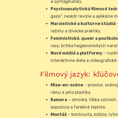
a syntagmatiky.
Psychoanalytická filmová teór
gaze“; neskôr revízie a aplikácie
Marxistické a kultúrne štúdiá
–
režimy a divácke praktiky.
Feministické, queer a postkolo
rasy; kritika hegemonických narat
Nové médiá a platformy
– rozšír
interaktívne diela a videografické 
Filmový jazyk: kľúč
Mise-en-scène
– priestor, scéno
rámu a jeho plastika.
Kamera
– ohniská, hĺbka ostrosti,
expozícia a farebná teplota.
Montáž
– kontinuita, kolízia, ryt