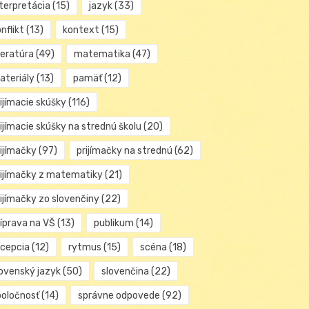
nterpretácia
(15)
jazyk
(33)
nflikt
(13)
kontext
(15)
teratúra
(49)
matematika
(47)
ateriály
(13)
pamäť
(12)
ijímacie skúšky
(116)
ijímacie skúšky na strednú školu
(20)
rijímačky
(97)
prijímačky na strednú
(62)
rijímačky z matematiky
(21)
rijímačky zo slovenčiny
(22)
ríprava na VŠ
(13)
publikum
(14)
ecepcia
(12)
rytmus
(15)
scéna
(18)
lovenský jazyk
(50)
slovenčina
(22)
poločnosť
(14)
správne odpovede
(92)