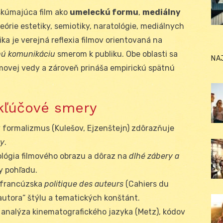
skúmajúca film ako
umeleckú formu
,
mediálny
 teórie estetiky, semiotiky, naratológie, mediálnych
itika je verejná reflexia filmov orientovaná na
ľnú komunikáciu
smerom k publiku. Obe oblasti sa
NA
filmovej vedy a zároveň prináša empirickú spätnú
 kľúčové smery
 formalizmus (Kulešov, Ejzenštejn) zdôrazňuje
by
.
lógia filmového obrazu a dôraz na
dlhé zábery a
y pohľadu.
francúzska
politique des auteurs
(Cahiers du
autora“ štýlu a tematických konštánt.
 analýza kinematografického jazyka (Metz), kódov