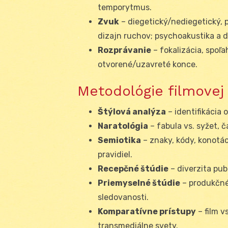
temporytmus.
Zvuk
– diegetický/nediegetický, 
dizajn ruchov; psychoakustika a d
Rozprávanie
– fokalizácia, spoľ
otvorené/uzavreté konce.
Metodológie filmovej
Štýlová analýza
– identifikácia 
Naratológia
– fabula vs. syžet, 
Semiotika
– znaky, kódy, konotác
pravidiel.
Recepčné štúdie
– diverzita pub
Priemyselné štúdie
– produkčné 
sledovanosti.
Komparatívne prístupy
– film v
transmediálne svety.