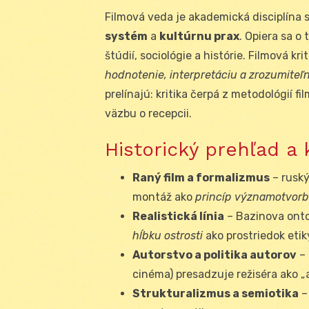
Filmová veda je akademická disciplína 
systém
a
kultúrnu prax
. Opiera sa o
štúdií, sociológie a histórie. Filmová kr
hodnotenie, interpretáciu a zrozumite
prelínajú: kritika čerpá z metodológií 
väzbu o recepcii.
Historický prehľad a
Raný film a formalizmus
– ruský
montáž ako
princíp významotvor
Realistická línia
– Bazinova onto
hĺbku ostrosti
ako prostriedok etik
Autorstvo a politika autorov
– 
cinéma) presadzuje režiséra ako „
Strukturalizmus a semiotika
–