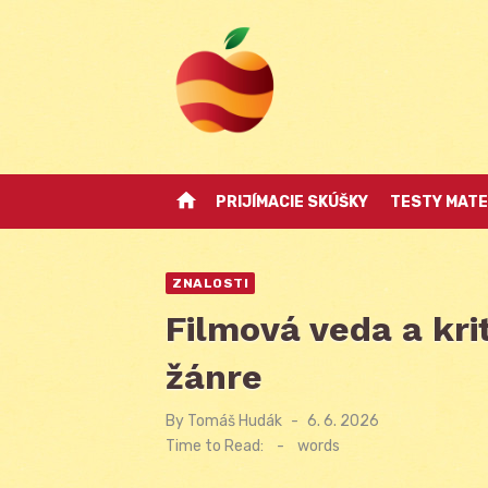
Skip
to
content
home
PRIJÍMACIE SKÚŠKY
TESTY MATE
ZNALOSTI
Filmová veda a krit
žánre
By
Tomáš Hudák
Posted
6. 6. 2026
on
Time to Read:
-
words