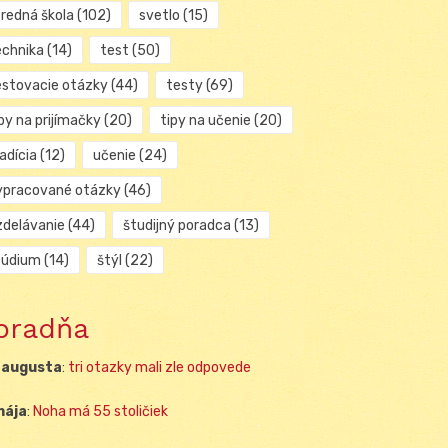
tredná škola
(102)
svetlo
(15)
echnika
(14)
test
(50)
estovacie otázky
(44)
testy
(69)
py na prijímačky
(20)
tipy na učenie
(20)
adícia
(12)
učenie
(24)
ypracované otázky
(46)
zdelávanie
(44)
študijný poradca
(13)
túdium
(14)
štýl
(22)
oradňa
 augusta
:
tri otazky mali zle odpovede
mája
:
Noha má 55 stoličiek