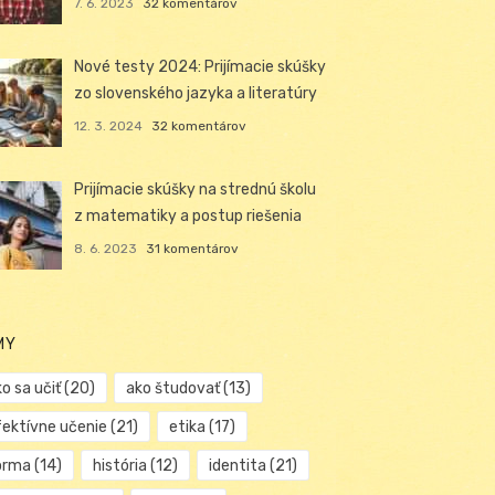
7. 6. 2023
32 komentárov
Nové testy 2024: Prijímacie skúšky
zo slovenského jazyka a literatúry
12. 3. 2024
32 komentárov
Prijímacie skúšky na strednú školu
z matematiky a postup riešenia
8. 6. 2023
31 komentárov
MY
o sa učiť
(20)
ako študovať
(13)
fektívne učenie
(21)
etika
(17)
orma
(14)
história
(12)
identita
(21)