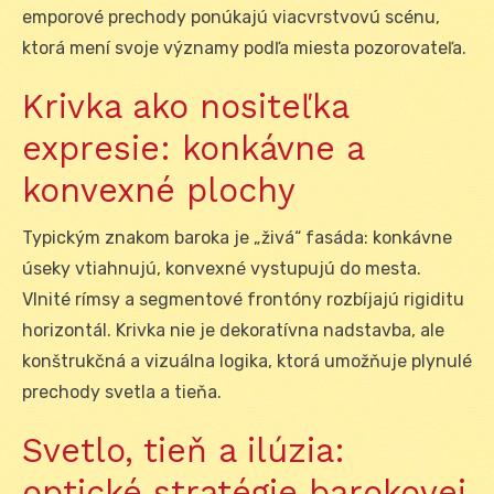
emporové prechody ponúkajú viacvrstvovú scénu,
ktorá mení svoje významy podľa miesta pozorovateľa.
Krivka ako nositeľka
expresie: konkávne a
konvexné plochy
Typickým znakom baroka je „živá“ fasáda: konkávne
úseky vtiahnujú, konvexné vystupujú do mesta.
Vlnité rímsy a segmentové frontóny rozbíjajú rigiditu
horizontál. Krivka nie je dekoratívna nadstavba, ale
konštrukčná a vizuálna logika, ktorá umožňuje plynulé
prechody svetla a tieňa.
Svetlo, tieň a ilúzia:
optické stratégie barokovej