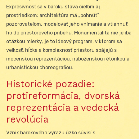
Expresívnosť sa v baroku stáva cieľom aj
prostriedkom: architektúra má „pohnúť“
pozorovateľom, modelovať jeho vnímanie a vtiahnuť
ho do priestorového príbehu. Monumentalita nie je iba
otázkou mierky; je to ideový program, v ktorom sa
veľkosť, hĺbka a komplexnosť priestoru spájajú s
mocenskou reprezentáciou, náboženskou rétorikou a
urbanistickou choreografiou.
Historické pozadie:
protireformácia, dvorská
reprezentácia a vedecká
revolúcia
Vznik barokového výrazu úzko súvisí s