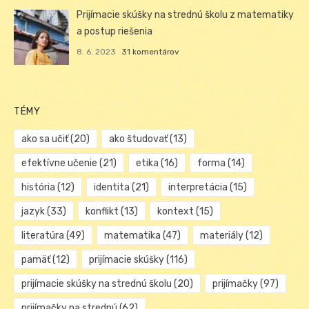
Prijímacie skúšky na strednú školu z matematiky
a postup riešenia
8. 6. 2023
31 komentárov
TÉMY
ako sa učiť
(20)
ako študovať
(13)
efektívne učenie
(21)
etika
(16)
forma
(14)
história
(12)
identita
(21)
interpretácia
(15)
jazyk
(33)
konflikt
(13)
kontext
(15)
literatúra
(49)
matematika
(47)
materiály
(12)
pamäť
(12)
prijímacie skúšky
(116)
prijímacie skúšky na strednú školu
(20)
prijímačky
(97)
prijímačky na strednú
(62)