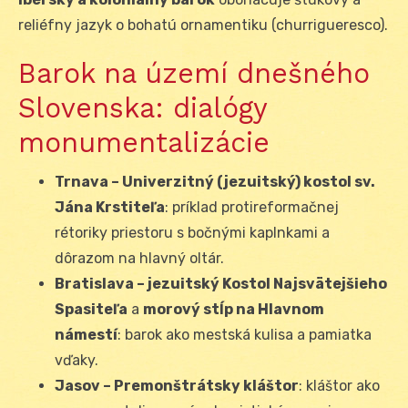
reliéfny jazyk o bohatú ornamentiku (churrigueresco).
Barok na území dnešného
Slovenska: dialógy
monumentalizácie
Trnava – Univerzitný (jezuitský) kostol sv.
Jána Krstiteľa
: príklad protireformačnej
rétoriky priestoru s bočnými kaplnkami a
dôrazom na hlavný oltár.
Bratislava – jezuitský Kostol Najsvätejšieho
Spasiteľa
a
morový stĺp na Hlavnom
námestí
: barok ako mestská kulisa a pamiatka
vďaky.
Jasov – Premonštrátsky kláštor
: kláštor ako