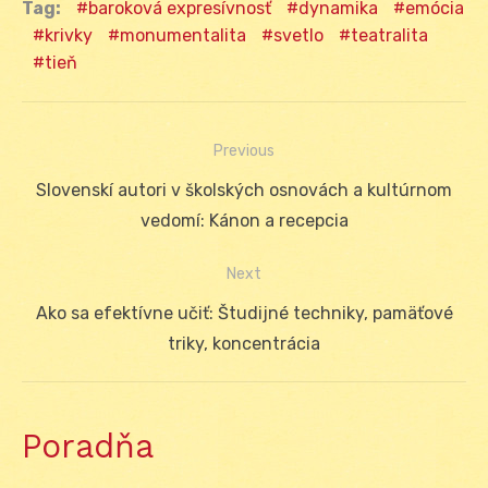
Tag:
baroková expresívnosť
dynamika
emócia
krivky
monumentalita
svetlo
teatralita
tieň
Previous
Navigácia
Previous
Slovenskí autori v školských osnovách a kultúrnom
v
post:
vedomí: Kánon a recepcia
článku
Next
Next
Ako sa efektívne učiť: Študijné techniky, pamäťové
post:
triky, koncentrácia
Poradňa