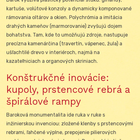
kartuše, volútové konzoly a dynamicky komponované
rámovania oltárov a okien. Polychrómia a imitácia
drahých kameňov (marmorovanie) zvyšujú dojem
bohatstva. Tam, kde to umožňujú zdroje, nastupuje
precízna kamenárčina (travertín, vápenec, žula) a
ušľachtilé drevo v interiéroch, najmä na
kazateľniciach a organových skriniach.
Konštrukčné inovácie:
kupoly, prstencové rebrá a
špirálové rampy
Baroková monumentalita ide ruka v ruke s
inžinierskou invenciou: zložené klenby s prstencovými
rebrami, ľahčené výplne, prepojenie pilierových