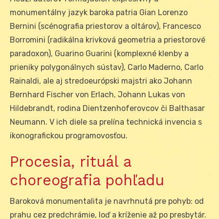
monumentálny jazyk baroka patria Gian Lorenzo
Bernini (scénografia priestorov a oltárov), Francesco
Borromini (radikálna krivková geometria a priestorové
paradoxon), Guarino Guarini (komplexné klenby a
prieniky polygonálnych sústav), Carlo Maderno, Carlo
Rainaldi, ale aj stredoeurópski majstri ako Johann
Bernhard Fischer von Erlach, Johann Lukas von
Hildebrandt, rodina Dientzenhoferovcov či Balthasar
Neumann. V ich diele sa prelína technická invencia s
ikonografickou programovosťou.
Procesia, rituál a
choreografia pohľadu
Baroková monumentalita je navrhnutá pre pohyb: od
prahu cez predchrámie, loď a kríženie až po presbytár.