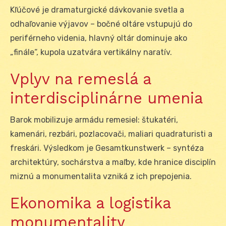
Kľúčové je dramaturgické dávkovanie svetla a
odhaľovanie výjavov – bočné oltáre vstupujú do
periférneho videnia, hlavný oltár dominuje ako
„finále“, kupola uzatvára vertikálny naratív.
Vplyv na remeslá a
interdisciplinárne umenia
Barok mobilizuje armádu remesiel: štukatéri,
kamenári, rezbári, pozlacovači, maliari quadraturisti a
freskári. Výsledkom je Gesamtkunstwerk – syntéza
architektúry, sochárstva a maľby, kde hranice disciplín
miznú a monumentalita vzniká z ich prepojenia.
Ekonomika a logistika
monumentality