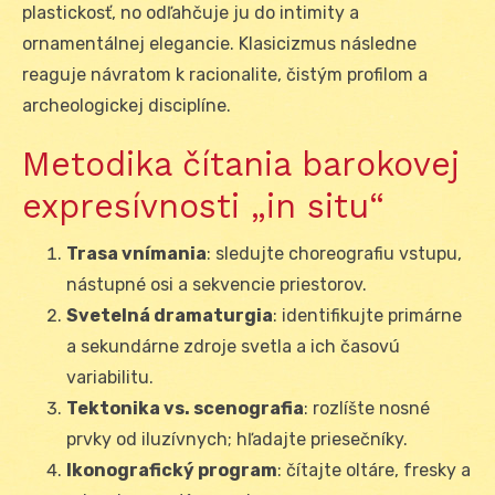
plastickosť, no odľahčuje ju do intimity a
ornamentálnej elegancie. Klasicizmus následne
reaguje návratom k racionalite, čistým profilom a
archeologickej disciplíne.
Metodika čítania barokovej
expresívnosti „in situ“
Trasa vnímania
: sledujte choreografiu vstupu,
nástupné osi a sekvencie priestorov.
Svetelná dramaturgia
: identifikujte primárne
a sekundárne zdroje svetla a ich časovú
variabilitu.
Tektonika vs. scenografia
: rozlíšte nosné
prvky od iluzívnych; hľadajte priesečníky.
Ikonografický program
: čítajte oltáre, fresky a