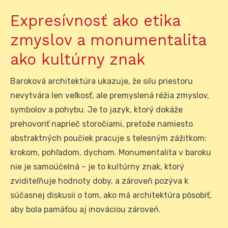
Expresívnosť ako etika
zmyslov a monumentalita
ako kultúrny znak
Baroková architektúra ukazuje, že silu priestoru
nevytvára len veľkosť, ale premyslená réžia zmyslov,
symbolov a pohybu. Je to jazyk, ktorý dokáže
prehovoriť naprieč storočiami, pretože namiesto
abstraktných poučiek pracuje s telesným zážitkom:
krokom, pohľadom, dychom. Monumentalita v baroku
nie je samoúčelná – je to kultúrny znak, ktorý
zviditeľňuje hodnoty doby, a zároveň pozýva k
súčasnej diskusii o tom, ako má architektúra pôsobiť,
aby bola pamäťou aj inováciou zároveň.