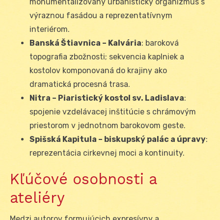
monumentalizovaný urbanistický organizmus s
výraznou fasádou a reprezentatívnym
interiérom.
Banská Štiavnica – Kalvária
: baroková
topografia zbožnosti; sekvencia kaplniek a
kostolov komponovaná do krajiny ako
dramatická procesná trasa.
Nitra – Piaristický kostol sv. Ladislava
:
spojenie vzdelávacej inštitúcie s chrámovým
priestorom v jednotnom barokovom geste.
Spišská Kapitula – biskupský palác a úpravy
:
reprezentácia cirkevnej moci a kontinuity.
Kľúčové osobnosti a
ateliéry
Medzi autorov formujúcich expresívny a