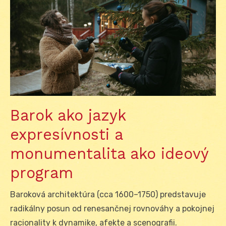
Barok ako jazyk
expresívnosti a
monumentalita ako ideový
program
Baroková architektúra (cca 1600–1750) predstavuje
radikálny posun od renesančnej rovnováhy a pokojnej
racionality k dynamike, afekte a scenografii.