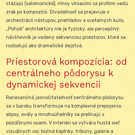
stáčajú (salomonické), rímsy vlniacimi sa profilmi vedú
zrak po kompozícii. Divadelnosť sa prejavuje v
orchestrácii nástupov, priehľadov a svetelných kulís.
„Pohyb“ architektúry nie je fyzický, ale percepčný:
návštevník je vedený sekvenciou priestorov, ktoré sa
rozbaľujú ako dramatické dejstvá.
Priestorová kompozícia: od
centrálneho pôdorysu k
dynamickej sekvencii
Renesančná jasnočitateľnosť centrálneho pôdorysu
sa v baroku transformuje na komplexné prepojenia:
elipsy, ovály a mnohoúhelníky sa prelínajú s
pozdĺžnymi osami. V interiéri sa vytvára hustá sieť
vizuálnych osí: bočné kaplnky, tribúny, galérie a