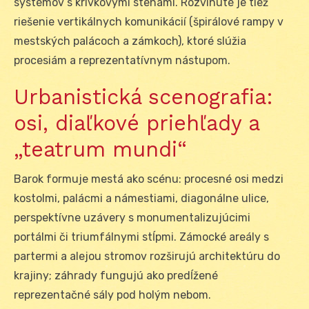
systémov s krivkovými stenami. Rozvinuté je tiež
riešenie vertikálnych komunikácií (špirálové rampy v
mestských palácoch a zámkoch), ktoré slúžia
procesiám a reprezentatívnym nástupom.
Urbanistická scenografia:
osi, diaľkové priehľady a
„teatrum mundi“
Barok formuje mestá ako scénu: procesné osi medzi
kostolmi, palácmi a námestiami, diagonálne ulice,
perspektívne uzávery s monumentalizujúcimi
portálmi či triumfálnymi stĺpmi. Zámocké areály s
partermi a alejou stromov rozširujú architektúru do
krajiny; záhrady fungujú ako predĺžené
reprezentačné sály pod holým nebom.