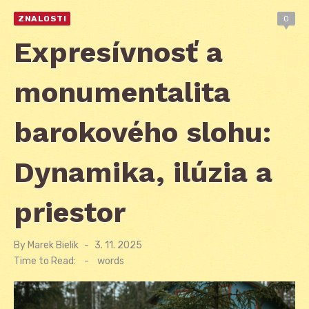
ZNALOSTI
0
Expresívnosť a
monumentalita
barokového slohu:
Dynamika, ilúzia a
priestor
By
Marek Bielik
Posted
3. 11. 2025
on
Time to Read:
-
words