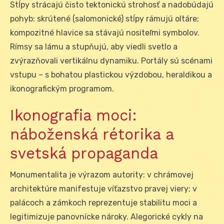
Stĺpy strácajú čisto tektonickú strohosť a nadobúdajú
pohyb: skrútené (salomonické) stĺpy rámujú oltáre;
kompozitné hlavice sa stávajú nositeľmi symbolov.
Rímsy sa lámu a stupňujú, aby viedli svetlo a
zvýrazňovali vertikálnu dynamiku. Portály sú scénami
vstupu – s bohatou plastickou výzdobou, heraldikou a
ikonografickým programom.
Ikonografia moci:
náboženská rétorika a
svetská propaganda
Monumentalita je výrazom autority: v chrámovej
architektúre manifestuje víťazstvo pravej viery; v
palácoch a zámkoch reprezentuje stabilitu moci a
legitimizuje panovnícke nároky. Alegorické cykly na