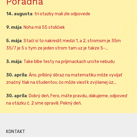
Poradňa
14. augusta
:
tri otazky mali zle odpovede
9. mája
:
Noha má 55 stoličiek
5. mája
:
Stačí si to nakreslit medzi 1, a 2, stromom je 35m
35/7 je 5 s tym ze jeden strom tam uz je takze 5-...
3. mája
:
Take blbe testy na prijimackach urcite nebudu
30. apríla
:
Áno, prílišný dôraz na matematiku môže vyvíjať
značný tlak na študentov, čo môže viesť k zvýšenej úz...
30. apríla
:
Dobrý deň, Fero, máte pravdu, ďakujeme, odpoveď
na otázku č. 2 sme opravili. Pekný deň.
KONTAKT