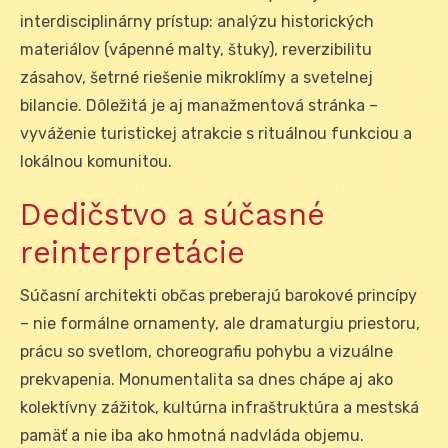
interdisciplinárny prístup: analýzu historických
materiálov (vápenné malty, štuky), reverzibilitu
zásahov, šetrné riešenie mikroklímy a svetelnej
bilancie. Dôležitá je aj manažmentová stránka –
vyváženie turistickej atrakcie s rituálnou funkciou a
lokálnou komunitou.
Dedičstvo a súčasné
reinterpretácie
Súčasní architekti občas preberajú barokové princípy
– nie formálne ornamenty, ale dramaturgiu priestoru,
prácu so svetlom, choreografiu pohybu a vizuálne
prekvapenia. Monumentalita sa dnes chápe aj ako
kolektívny zážitok, kultúrna infraštruktúra a mestská
pamäť a nie iba ako hmotná nadvláda objemu.