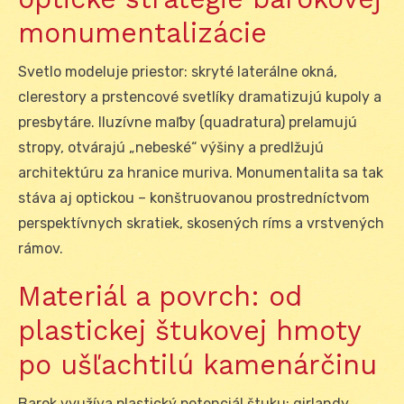
monumentalizácie
Svetlo modeluje priestor: skryté laterálne okná,
clerestory a prstencové svetlíky dramatizujú kupoly a
presbytáre. Iluzívne maľby (quadratura) prelamujú
stropy, otvárajú „nebeské“ výšiny a predlžujú
architektúru za hranice muriva. Monumentalita sa tak
stáva aj optickou – konštruovanou prostredníctvom
perspektívnych skratiek, skosených ríms a vrstvených
rámov.
Materiál a povrch: od
plastickej štukovej hmoty
po ušľachtilú kamenárčinu
Barok využíva plastický potenciál štuku: girlandy,