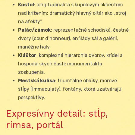
Kostol
: longitudinalita s kupolovým akcentom
nad krížením; dramatický hlavný oltár ako „stroj
na afekty“.
Palác/zámok
: reprezentačné schodiská, čestné
dvory (cour d’honneur), enfilády sál a galérií,
manéžne haly.
Kláštor
: komplexná hierarchia dvorov, krídel a
hospodárskych častí; monumentalita
zoskupenia.
Mestská kulisa
: triumfálne oblúky, morové
stĺpy (Immaculaty), fontány, ktoré uzatvárajú
perspektívy.
Expresívny detail: stĺp,
rímsa, portál