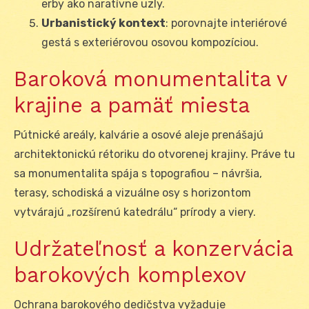
erby ako naratívne uzly.
Urbanistický kontext
: porovnajte interiérové
gestá s exteriérovou osovou kompozíciou.
Baroková monumentalita v
krajine a pamäť miesta
Pútnické areály, kalvárie a osové aleje prenášajú
architektonickú rétoriku do otvorenej krajiny. Práve tu
sa monumentalita spája s topografiou – návršia,
terasy, schodiská a vizuálne osy s horizontom
vytvárajú „rozšírenú katedrálu“ prírody a viery.
Udržateľnosť a konzervácia
barokových komplexov
Ochrana barokového dedičstva vyžaduje