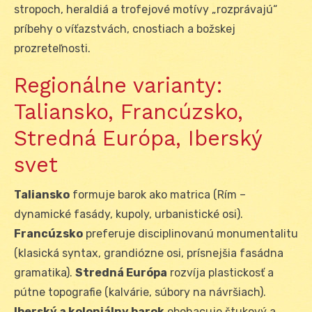
stropoch, heraldiá a trofejové motívy „rozprávajú“
príbehy o víťazstvách, cnostiach a božskej
prozreteľnosti.
Regionálne varianty:
Taliansko, Francúzsko,
Stredná Európa, Iberský
svet
Taliansko
formuje barok ako matrica (Rím –
dynamické fasády, kupoly, urbanistické osi).
Francúzsko
preferuje disciplinovanú monumentalitu
(klasická syntax, grandiózne osi, prísnejšia fasádna
gramatika).
Stredná Európa
rozvíja plastickosť a
pútne topografie (kalvárie, súbory na návršiach).
Iberský a koloniálny barok
obohacuje štukový a