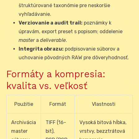
štruktúrované taxonómie pre neskoršie
vyhľadávanie.
Verziovanie a audit trail:
poznámky k
úpravám, export preset s popisom; oddelenie
master
a
deliverable
.
Integrita obrazu:
podpisovanie súborov a
uchovanie pôvodných RAW pre dôveryhodnosť.
Formáty a kompresia:
kvalita vs. veľkosť
Použitie
Formát
Vlastnosti
Archivácia
TIFF (16-
Vysoká bitová hĺbka,
master
bit),
vrstvy, bezztrátová