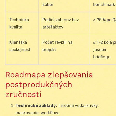
záber
benchmark
Technická
Podiel záberov bez
≥ 95 % po Q
kvalita
artefaktov
Klientská
Počet revízií na
≤ 1–2 kolá p
spokojnosť
projekt
jasnom
briefingu
Roadmapa zlepšovania
postprodukčných
zručností
Technické základy:
farebná veda, krivky,
maskovanie, workflow.