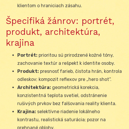
klientom o hraniciach zásahu.
Špecifiká žánrov: portrét,
produkt, architektúra,
krajina
Portrét:
prioritou sú prirodzené kožné tóny,
zachovanie textúr a rešpekt k identite osoby.
Produkt:
presnosť farieb, čistota hrán, kontrola
odleskov; kompozit reflexov pre „hero shot“.
Architektúra:
geometrická korekcia,
konzistentná teplota svetiel, odstránenie
rušivých prvkov bez falšovania reality klienta.
Krajina:
selektívne riadenie lokálneho
kontrastu, realistická saturácia; pozor na
prehnané oblohy.