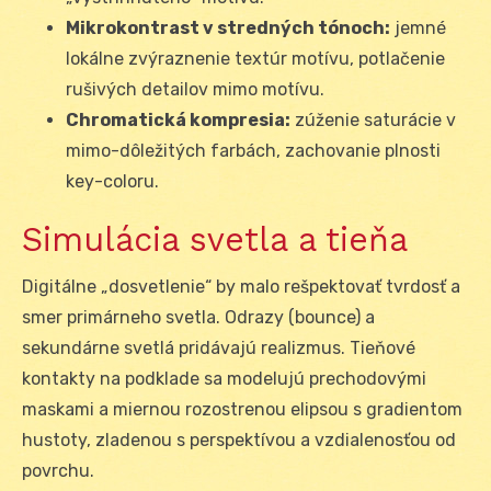
Mikrokontrast v stredných tónoch:
jemné
lokálne zvýraznenie textúr motívu, potlačenie
rušivých detailov mimo motívu.
Chromatická kompresia:
zúženie saturácie v
mimo-dôležitých farbách, zachovanie plnosti
key-coloru.
Simulácia svetla a tieňa
Digitálne „dosvetlenie“ by malo rešpektovať tvrdosť a
smer primárneho svetla. Odrazy (bounce) a
sekundárne svetlá pridávajú realizmus. Tieňové
kontakty na podklade sa modelujú prechodovými
maskami a miernou rozostrenou elipsou s gradientom
hustoty, zladenou s perspektívou a vzdialenosťou od
povrchu.