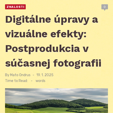
ZNALOSTI
0
Digitálne úpravy a
vizuálne efekty:
Postprodukcia v
súčasnej fotografii
By
Mato Ondrus
Posted
19. 1. 2025
on
Time to Read:
-
words