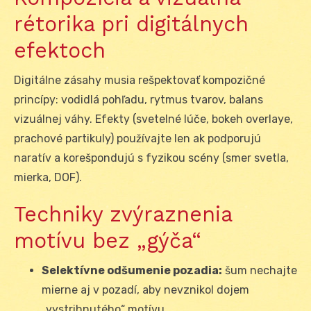
rétorika pri digitálnych
efektoch
Digitálne zásahy musia rešpektovať kompozičné
princípy: vodidlá pohľadu, rytmus tvarov, balans
vizuálnej váhy. Efekty (svetelné lúče, bokeh overlaye,
prachové partikuly) používajte len ak podporujú
naratív a korešpondujú s fyzikou scény (smer svetla,
mierka, DOF).
Techniky zvýraznenia
motívu bez „gýča“
Selektívne odšumenie pozadia:
šum nechajte
mierne aj v pozadí, aby nevznikol dojem
„vystrihnutého“ motívu.