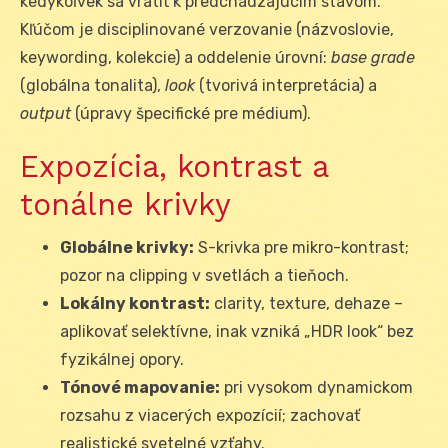
kedykoľvek sa vrátiť k predchádzajúcim stavom.
Kľúčom je disciplinované verzovanie (názvoslovie,
keywording, kolekcie) a oddelenie úrovní:
base grade
(globálna tonalita),
look
(tvorivá interpretácia) a
output
(úpravy špecifické pre médium).
Expozícia, kontrast a
tonálne krivky
Globálne krivky:
S-krivka pre mikro-kontrast;
pozor na clipping v svetlách a tieňoch.
Lokálny kontrast:
clarity, texture, dehaze –
aplikovať selektívne, inak vzniká „HDR look“ bez
fyzikálnej opory.
Tónové mapovanie:
pri vysokom dynamickom
rozsahu z viacerých expozícií; zachovať
realistické svetelné vzťahy.