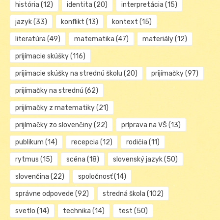
história
(12)
identita
(20)
interpretácia
(15)
jazyk
(33)
konflikt
(13)
kontext
(15)
literatúra
(49)
matematika
(47)
materiály
(12)
prijímacie skúšky
(116)
prijímacie skúšky na strednú školu
(20)
prijímačky
(97)
prijímačky na strednú
(62)
prijímačky z matematiky
(21)
prijímačky zo slovenčiny
(22)
príprava na VŠ
(13)
publikum
(14)
recepcia
(12)
rodičia
(11)
rytmus
(15)
scéna
(18)
slovenský jazyk
(50)
slovenčina
(22)
spoločnosť
(14)
správne odpovede
(92)
stredná škola
(102)
svetlo
(14)
technika
(14)
test
(50)