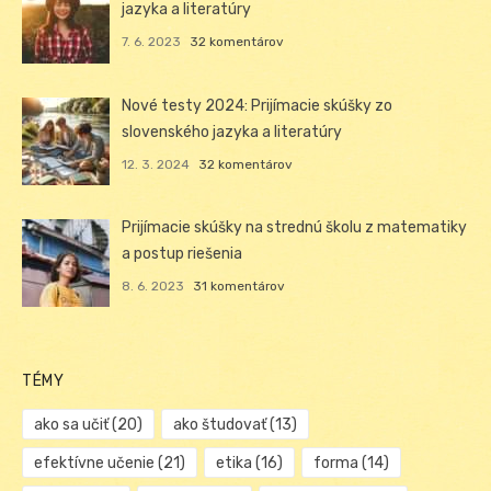
jazyka a literatúry
7. 6. 2023
32 komentárov
Nové testy 2024: Prijímacie skúšky zo
slovenského jazyka a literatúry
12. 3. 2024
32 komentárov
Prijímacie skúšky na strednú školu z matematiky
a postup riešenia
8. 6. 2023
31 komentárov
TÉMY
ako sa učiť
(20)
ako študovať
(13)
efektívne učenie
(21)
etika
(16)
forma
(14)