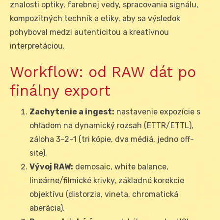
znalosti optiky, farebnej vedy, spracovania signálu,
kompozitných techník a etiky, aby sa výsledok
pohyboval medzi autenticitou a kreatívnou
interpretáciou.
Workflow: od RAW dát po
finálny export
Zachytenie a ingest:
nastavenie expozície s
ohľadom na dynamický rozsah (ETTR/ETTL),
záloha 3–2–1 (tri kópie, dva médiá, jedno off-
site).
Vývoj RAW:
demosaic, white balance,
lineárne/filmické krivky, základné korekcie
objektívu (distorzia, vineta, chromatická
aberácia).