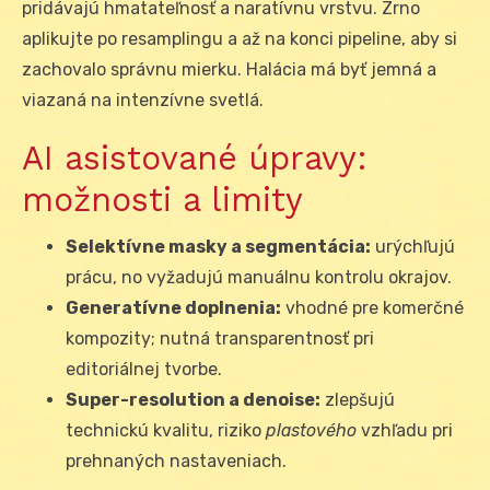
pridávajú hmatateľnosť a naratívnu vrstvu. Zrno
aplikujte po resamplingu a až na konci pipeline, aby si
zachovalo správnu mierku. Halácia má byť jemná a
viazaná na intenzívne svetlá.
AI asistované úpravy:
možnosti a limity
Selektívne masky a segmentácia:
urýchľujú
prácu, no vyžadujú manuálnu kontrolu okrajov.
Generatívne doplnenia:
vhodné pre komerčné
kompozity; nutná transparentnosť pri
editoriálnej tvorbe.
Super-resolution a denoise:
zlepšujú
technickú kvalitu, riziko
plastového
vzhľadu pri
prehnaných nastaveniach.