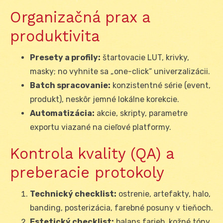
Organizačná prax a
produktivita
Presety a profily:
štartovacie LUT, krivky,
masky; no vyhnite sa „one-click“ univerzalizácii.
Batch spracovanie:
konzistentné série (event,
produkt), neskôr jemné lokálne korekcie.
Automatizácia:
akcie, skripty, parametre
exportu viazané na cieľové platformy.
Kontrola kvality (QA) a
preberacie protokoly
Technický checklist:
ostrenie, artefakty, halo,
banding, posterizácia, farebné posuny v tieňoch.
Estetický checklist:
balans farieb, kožné tóny,