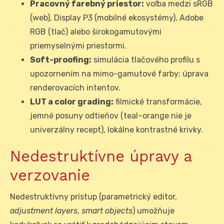
Pracovný farebný priestor:
voľba medzi sRGB
(web), Display P3 (mobilné ekosystémy), Adobe
RGB (tlač) alebo širokogamutovými
priemyselnými priestormi.
Soft-proofing:
simulácia tlačového profilu s
upozornením na mimo-gamutové farby; úprava
renderovacích intentov.
LUT a color grading:
filmické transformácie,
jemné posuny odtieňov (teal–orange nie je
univerzálny recept), lokálne kontrastné krivky.
Nedestruktívne úpravy a
verzovanie
Nedestruktívny prístup (parametrický editor,
adjustment layers
,
smart objects
) umožňuje