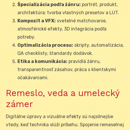
Špecializácia podľa žánru:
portrét, produkt,
architektúra; tvorba vlastných presetov a LUT.
Kompozit a VFX:
svetelné matchovanie,
atmosférické efekty, 3D integrácia podľa
potreby.
Optimalizácia procesu:
skripty, automatizácia,
QA checklisty, štandardy dodávok.
Etika a komunikácia:
pravidlá žánru,
transparentnosť zásahov, práca s klientskymi
očakávaniami.
Remeslo, veda a umelecký
zámer
Digitálne úpravy a vizuálne efekty sú najsilnejšie
vtedy, keď technika slúži príbehu. Spojenie remeselnej