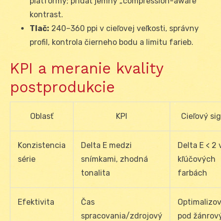
platformy; pridať jemný „compression-aware“
kontrast.
Tlač:
240–360 ppi v cieľovej veľkosti, správny
profil, kontrola čierneho bodu a limitu farieb.
KPI a meranie kvality
postprodukcie
Oblasť
KPI
Cieľový si
Konzistencia
Delta E medzi
Delta E < 2 
série
snímkami, zhodná
kľúčových
tonalita
farbách
Efektivita
Čas
Optimalizo
spracovania/zdrojový
pod žánrov