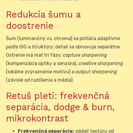
Redukcia šumu a
doostrenie
Šum (luminančný vs. chroma) sa potláča adaptívne
podľa ISO a štruktúry; detail sa obnovuje separátne.
Ostrenie má mať tri fázy:
capture sharpening
(kompenzácia optiky a senzora),
creative sharpening
(lokálne zvýraznenie motívu) a
output sharpening
(závislé od rozlíšenia a média).
Retuš pleti: frekvenčná
separácia, dodge & burn,
mikrokontrast
Frekvenčná separácia:
oddelí textúru od