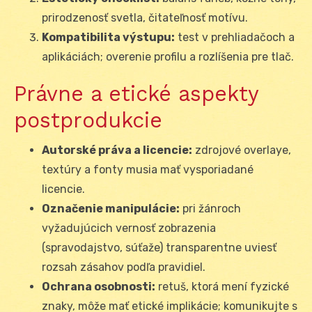
prirodzenosť svetla, čitateľnosť motívu.
Kompatibilita výstupu:
test v prehliadačoch a
aplikáciách; overenie profilu a rozlíšenia pre tlač.
Právne a etické aspekty
postprodukcie
Autorské práva a licencie:
zdrojové overlaye,
textúry a fonty musia mať vysporiadané
licencie.
Označenie manipulácie:
pri žánroch
vyžadujúcich vernosť zobrazenia
(spravodajstvo, súťaže) transparentne uviesť
rozsah zásahov podľa pravidiel.
Ochrana osobnosti:
retuš, ktorá mení fyzické
znaky, môže mať etické implikácie; komunikujte s