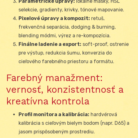
Parametrické úpravy:
lokálne masky, HSL
selekcie, gradienty, krivky, tónové mapovanie.
Pixelové úpravy a kompozit:
retuš,
frekvenčná separácia, dodging & burning,
blending módmi, výrez a re-kompozícia.
Finálne ladenie a export:
soft-proof, ostrenie
pre výstup, redukcia šumu, konverzia do
cieľového farebného priestoru a formátu.
Farebný manažment:
vernosť, konzistentnosť a
kreatívna kontrola
Profil monitora a kalibrácia:
hardvérová
kalibrácia s cieľovým bielym bodom (napr. D65) a
jasom prispôsobeným prostrediu.