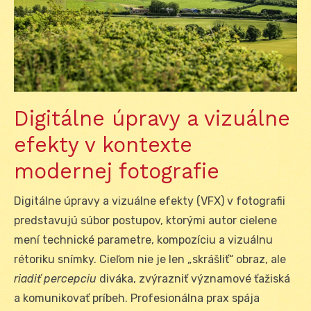
Digitálne úpravy a vizuálne
efekty v kontexte
modernej fotografie
Digitálne úpravy a vizuálne efekty (VFX) v fotografii
predstavujú súbor postupov, ktorými autor cielene
mení technické parametre, kompozíciu a vizuálnu
rétoriku snímky. Cieľom nie je len „skrášliť“ obraz, ale
riadiť percepciu
diváka, zvýrazniť významové ťažiská
a komunikovať príbeh. Profesionálna prax spája