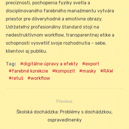
precíznosti, pochopenia fyziky svetla a
disciplinovaného farebného manažmentu vytvára
priestor pre dôveryhodné a emotívne obrazy.
Udržateľný profesionálny štandard stojí na
nedestruktívnom workflow, transparentnej etike a
schopnosti vysvetliť svoje rozhodnutia – sebe,
klientovi aj publiku.
Tag:
digitálne úpravy a efekty
export
farebné korekcie
kompozit
masky
RAW
retuš
workflow
Previous
Navigácia
Previous
Školská dochádzka: Problémy s dochádzkou,
v
post:
ospravedlnenky