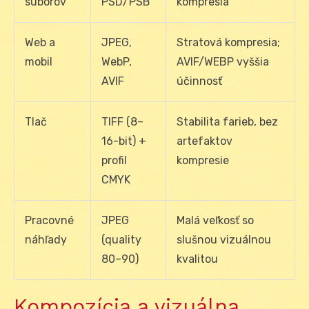
súborov
PSD/PSB
kompresia
Web a
JPEG,
Stratová kompresia;
mobil
WebP,
AVIF/WEBP vyššia
AVIF
účinnosť
Tlač
TIFF (8–
Stabilita farieb, bez
16-bit) +
artefaktov
profil
kompresie
CMYK
Pracovné
JPEG
Malá veľkosť so
náhľady
(quality
slušnou vizuálnou
80–90)
kvalitou
Kompozícia a vizuálna