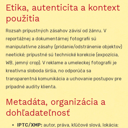
Etika, autenticita a kontext
použitia
Rozsah prípustných zásahov závisí od žánru. V
reportážnej a dokumentárnej fotografii sú
manipulatívne zásahy (pridanie/odstránenie objektov)
neetické; prípustné sú technické korekcie (expozícia,
WB, jemný crop). V reklame a umeleckej fotografii je
kreatívna sloboda širšia, no odporúča sa
transparentná komunikácia a uchovanie postupov pre
prípadné audity klienta.
Metadáta, organizácia a
dohľadateľnosť
IPTC/XMP:
autor, práva, kľúčové slová, lokácia;