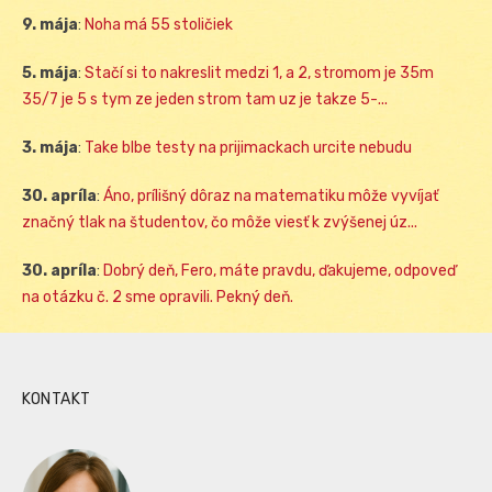
9. mája
:
Noha má 55 stoličiek
5. mája
:
Stačí si to nakreslit medzi 1, a 2, stromom je 35m
35/7 je 5 s tym ze jeden strom tam uz je takze 5-...
3. mája
:
Take blbe testy na prijimackach urcite nebudu
30. apríla
:
Áno, prílišný dôraz na matematiku môže vyvíjať
značný tlak na študentov, čo môže viesť k zvýšenej úz...
30. apríla
:
Dobrý deň, Fero, máte pravdu, ďakujeme, odpoveď
na otázku č. 2 sme opravili. Pekný deň.
KONTAKT