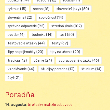
publikum
(14)
recepcia
(12)
rodičia
(11)
rytmus
(15)
scéna
(18)
slovenský jazyk
(50)
slovenčina
(22)
spoločnosť
(14)
správne odpovede
(92)
stredná škola
(102)
svetlo
(14)
technika
(14)
test
(50)
testovacie otázky
(44)
testy
(69)
tipy na prijímačky
(20)
tipy na učenie
(20)
tradícia
(12)
učenie
(24)
vypracované otázky
(46)
vzdelávanie
(44)
študijný poradca
(13)
štúdium
(14)
štýl
(21)
Poradňa
14. augusta
:
tri otazky mali zle odpovede