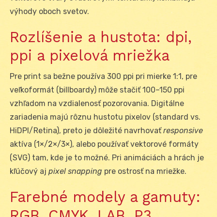
výhody oboch svetov.
Rozlíšenie a hustota: dpi,
ppi a pixelová mriežka
Pre print sa bežne používa 300 ppi pri mierke 1:1, pre
veľkoformát (billboardy) môže stačiť 100–150 ppi
vzhľadom na vzdialenosť pozorovania. Digitálne
zariadenia majú rôznu hustotu pixelov (standard vs.
HiDPI/Retina), preto je dôležité navrhovať
responsive
aktíva (1×/2×/3×), alebo používať vektorové formáty
(SVG) tam, kde je to možné. Pri animáciách a hrách je
kľúčový aj
pixel snapping
pre ostrosť na mriežke.
Farebné modely a gamuty:
RGB, CMYK, LAB, P3