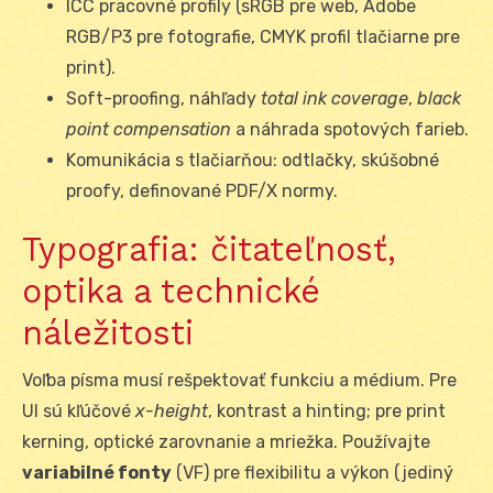
ICC pracovné profily (sRGB pre web, Adobe
RGB/P3 pre fotografie, CMYK profil tlačiarne pre
print).
Soft-proofing, náhľady
total ink coverage
,
black
point compensation
a náhrada spotových farieb.
Komunikácia s tlačiarňou: odtlačky, skúšobné
proofy, definované PDF/X normy.
Typografia: čitateľnosť,
optika a technické
náležitosti
Voľba písma musí rešpektovať funkciu a médium. Pre
UI sú kľúčové
x-height
, kontrast a hinting; pre print
kerning, optické zarovnanie a mriežka. Používajte
variabilné fonty
(VF) pre flexibilitu a výkon (jediný