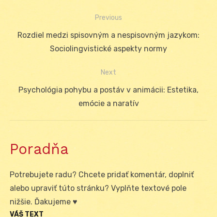
Previous
Navigácia
Previous
Rozdiel medzi spisovným a nespisovným jazykom:
v
post:
Sociolingvistické aspekty normy
článku
Next
Next
Psychológia pohybu a postáv v animácii: Estetika,
post:
emócie a naratív
Poradňa
Potrebujete radu? Chcete pridať komentár, doplniť
alebo upraviť túto stránku? Vyplňte textové pole
nižšie. Ďakujeme ♥
VÁŠ TEXT