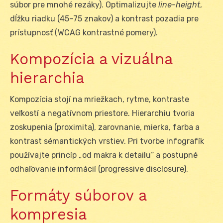
súbor pre mnohé rezáky). Optimalizujte
line-height
,
dĺžku riadku (45–75 znakov) a kontrast pozadia pre
prístupnosť (WCAG kontrastné pomery).
Kompozícia a vizuálna
hierarchia
Kompozícia stojí na mriežkach, rytme, kontraste
veľkostí a negatívnom priestore. Hierarchiu tvoria
zoskupenia (proximita), zarovnanie, mierka, farba a
kontrast sémantických vrstiev. Pri tvorbe infografík
používajte princíp „od makra k detailu“ a postupné
odhaľovanie informácií (progressive disclosure).
Formáty súborov a
kompresia