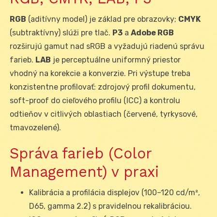
RGB
(aditívny model) je základ pre obrazovky;
CMYK
(subtraktívny) slúži pre tlač.
P3
a
Adobe RGB
rozširujú gamut nad sRGB a vyžadujú riadenú správu
farieb.
LAB
je perceptuálne uniformný priestor
vhodný na korekcie a konverzie. Pri výstupe treba
konzistentne profilovať: zdrojový profil dokumentu,
soft-proof do cieľového profilu (ICC) a kontrolu
odtieňov v citlivých oblastiach (červené, tyrkysové,
tmavozelené).
Správa farieb (Color
Management) v praxi
Kalibrácia a profilácia displejov (100–120 cd/m²,
D65, gamma 2.2) s pravidelnou rekalibráciou.