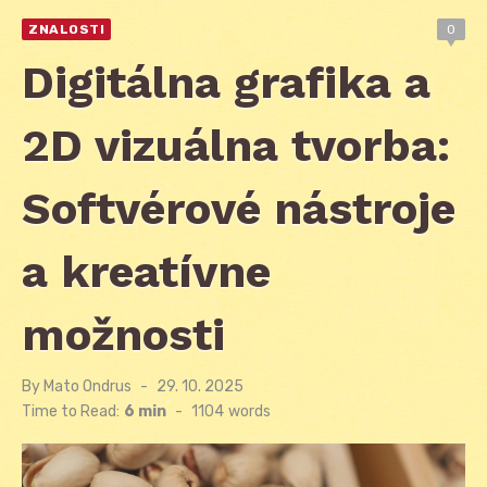
ZNALOSTI
0
Digitálna grafika a
2D vizuálna tvorba:
Softvérové nástroje
a kreatívne
možnosti
By
Mato Ondrus
Posted
29. 10. 2025
on
Time to Read:
6 min
-
1104
words