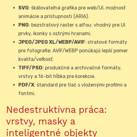
SVG
: škálovateľná grafika pre web/UI, možnosť
animácie a prístupnosti (ARIA).
PNG
: bezstratový raster s alfou; vhodný pre UI
prvky, ikonky s ostrými hranami.
JPEG/JPEG XL/WEBP/AVIF
: stratové formáty
pre fotografie; AVIF/WEBP ponúkajú lepší pomer
kvalita/veľkosť.
TIFF/PSD
: produkčné a archivačné formáty,
vrstvy a 16-bit hĺbka pre korekcie.
PDF/X
: štandard pre tlač s vloženými profilmi a
fontmi.
Nedestruktívna práca:
vrstvy, masky a
inteligentné objekty