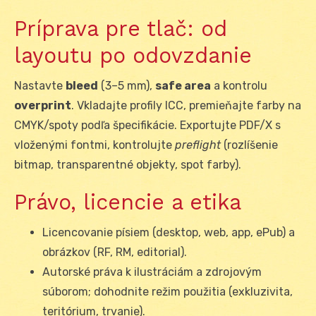
Príprava pre tlač: od
layoutu po odovzdanie
Nastavte
bleed
(3–5 mm),
safe area
a kontrolu
overprint
. Vkladajte profily ICC, premieňajte farby na
CMYK/spoty podľa špecifikácie. Exportujte PDF/X s
vloženými fontmi, kontrolujte
preflight
(rozlíšenie
bitmap, transparentné objekty, spot farby).
Právo, licencie a etika
Licencovanie písiem (desktop, web, app, ePub) a
obrázkov (RF, RM, editorial).
Autorské práva k ilustráciám a zdrojovým
súborom; dohodnite režim použitia (exkluzivita,
teritórium, trvanie).