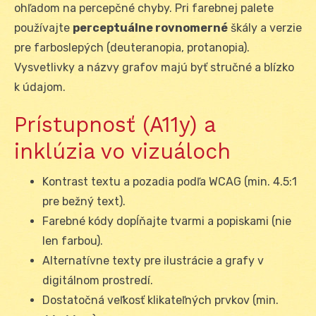
ohľadom na percepčné chyby. Pri farebnej palete
používajte
perceptuálne rovnomerné
škály a verzie
pre farboslepých (deuteranopia, protanopia).
Vysvetlivky a názvy grafov majú byť stručné a blízko
k údajom.
Prístupnosť (A11y) a
inklúzia vo vizuáloch
Kontrast textu a pozadia podľa WCAG (min. 4.5:1
pre bežný text).
Farebné kódy dopĺňajte tvarmi a popiskami (nie
len farbou).
Alternatívne texty pre ilustrácie a grafy v
digitálnom prostredí.
Dostatočná veľkosť klikateľných prvkov (min.