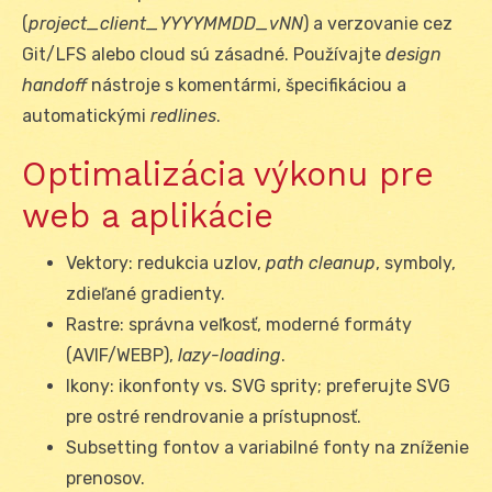
(
project_client_YYYYMMDD_vNN
) a verzovanie cez
Git/LFS alebo cloud sú zásadné. Používajte
design
handoff
nástroje s komentármi, špecifikáciou a
automatickými
redlines
.
Optimalizácia výkonu pre
web a aplikácie
Vektory: redukcia uzlov,
path cleanup
, symboly,
zdieľané gradienty.
Rastre: správna veľkosť, moderné formáty
(AVIF/WEBP),
lazy-loading
.
Ikony: ikonfonty vs. SVG sprity; preferujte SVG
pre ostré rendrovanie a prístupnosť.
Subsetting fontov a variabilné fonty na zníženie
prenosov.