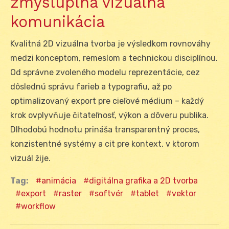
zmysluplná vizuálna
komunikácia
Kvalitná 2D vizuálna tvorba je výsledkom rovnováhy
medzi konceptom, remeslom a technickou disciplínou.
Od správne zvoleného modelu reprezentácie, cez
dôslednú správu farieb a typografiu, až po
optimalizovaný export pre cieľové médium – každý
krok ovplyvňuje čitateľnosť, výkon a dôveru publika.
Dlhodobú hodnotu prináša transparentný proces,
konzistentné systémy a cit pre kontext, v ktorom
vizuál žije.
Tag:
animácia
digitálna grafika a 2D tvorba
export
raster
softvér
tablet
vektor
workflow