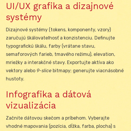
UI/UX grafika a dizajnové
systémy
Dizajnové systémy (tokens, komponenty, vzory)
zaručujú škálovateľnosť a konzistenciu. Definujte
typografickú škálu, farby (vrátane stavu,
semaforových farieb, tmavého režimu), elevation,
mriežky a interakčné stavy. Exportujte aktíva ako
vektory alebo
9-slice
bitmapy; generujte viacnásobné
hustoty.
Infografika a dátová
vizualizácia
Začnite dátovou skečom a príbehom. Vyberajte
vhodné mapovania (pozícia, dĺžka, farba, plocha) s