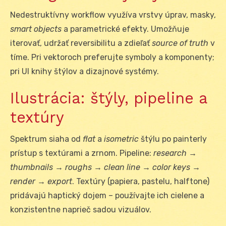
Nedestruktívny workflow využíva vrstvy úprav, masky,
smart objects
a parametrické efekty. Umožňuje
iterovať, udržať reversibilitu a zdieľať
source of truth
v
tíme. Pri vektoroch preferujte symboly a komponenty;
pri UI knihy štýlov a dizajnové systémy.
Ilustrácia: štýly, pipeline a
textúry
Spektrum siaha od
flat
a
isometric
štýlu po painterly
prístup s textúrami a zrnom. Pipeline:
research →
thumbnails → roughs → clean line → color keys →
render → export
. Textúry (papiera, pastelu, halftone)
pridávajú haptický dojem – používajte ich cielene a
konzistentne naprieč sadou vizuálov.