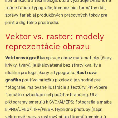
komunikácie a technológií, ktorá vyžaduje zvládnutie
teórie farieb, typografie, kompozície, formátov dát,
správy farieb aj produkčných pracovných tokov pre
print a digitálne prostredia.
Vektor vs. raster: modely
reprezentácie obrazu
Vektorová grafika
opisuje obraz matematicky (čiary,
krivky, tvary), je škálovateľná bez straty kvality a
ideálna pre logá, ikony a typografiu.
Rastrová
grafika
používa mriežku pixelov a je vhodná pre
fotografie, maľované ilustrácie a textúry. Pri výbere
formátu rozhoduje cieľ použitia: branding, UI a
piktogramy smerujú k SVG/AI/EPS; fotografia a maľba
k PNG/JPEG/TIFF/WEBP. Hybridné prístupy (napr.
vektorové tvary s rastrovými textúrami) kombinujú