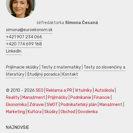
šéfredaktorka
Simona Česaná
simona@euroekonom.sk
+421 907 234 066
+420 774 699 168
LinkedIn
Prijímacie skúšky
|
Testy z matematiky
|
Testy zo slovenčiny a
literatúry
|
Študijný poradca
|
Kontakt
© 2010 - 2026
SEO
|
Reklama a PR
|
Vrtuľníky
|
Autoškola
|
Reality
|
Manažment
|
Prijímáčky
|
Podnikanie
|
Financie
|
Ekonomika
|
Zdravie
|
SWOT
|
Podnikateľský plán
|
Manažment
|
Marketing
|
Kultúra
|
Skúšky
|
Obchod
|
Dovolenka
NAJNOVŠIE