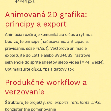
44×44 px).
Animovaná 2D grafika:
princípy a export
Animácia rozširuje komunikáciu o čas a rytmus.
Dodržujte princípy (načasovanie, anticipácia,
prevísanie,
ease in/out
). Vektorové animácie
exportujte do Lottie alebo SVG+CSS; rastrové
sekvencie do sprite sheetov alebo videa (MP4, WebM).
Optimalizujte dĺžku, fps a dátový tok.
Produkčné workflow a
verzovanie
Štruktúrujte projekty:
src
,
exports
,
refs
,
fonts
,
links
.
Konzistentné pomenovanie