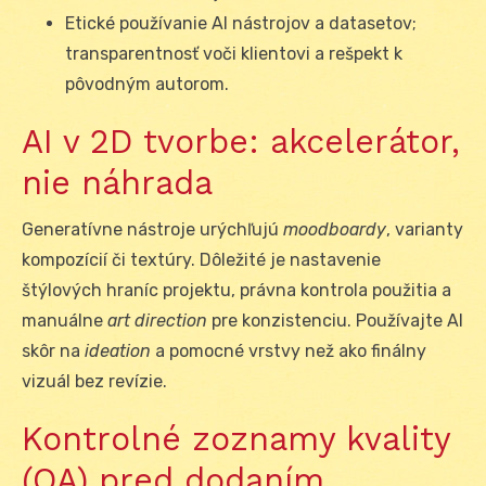
Etické používanie AI nástrojov a datasetov;
transparentnosť voči klientovi a rešpekt k
pôvodným autorom.
AI v 2D tvorbe: akcelerátor,
nie náhrada
Generatívne nástroje urýchľujú
moodboardy
, varianty
kompozícií či textúry. Dôležité je nastavenie
štýlových hraníc projektu, právna kontrola použitia a
manuálne
art direction
pre konzistenciu. Používajte AI
skôr na
ideation
a pomocné vrstvy než ako finálny
vizuál bez revízie.
Kontrolné zoznamy kvality
(QA) pred dodaním