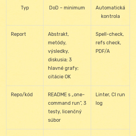
Typ
DoD – minimum
Automatická
kontrola
Report
Abstrakt,
Spell-check,
metódy,
refs check,
výsledky,
PDF/A
diskusia; 3
hlavné grafy;
citácie OK
Repo/kód
README s „one-
Linter, CI run
command run“, 3
log
testy, licenčný
súbor