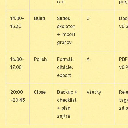
run
pre
14:00–
Build
Slides
C
Dec
15:30
skeleton
v0.
+ import
grafov
16:00–
Polish
Formát,
A
PDF
17:00
citácie,
v0.
export
20:00
Close
Backup +
Všetky
Rel
–20:45
checklist
tag
+ plán
zál
zajtra