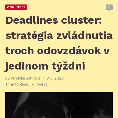
ZNALOSTI
0
Deadlines cluster:
stratégia zvládnutia
troch odovzdávok v
jedinom týždni
By
Veronika Benková
Posted
9. 6. 2026
on
Time to Read:
-
words