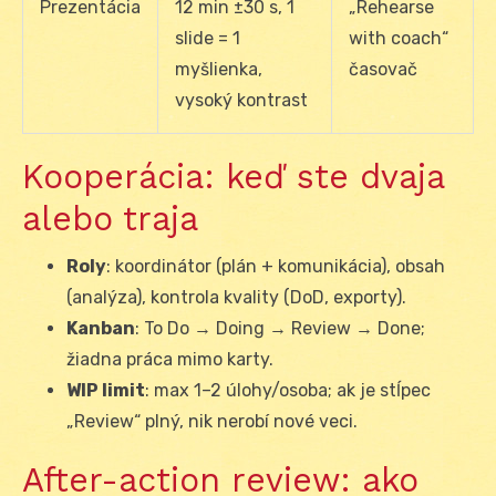
Prezentácia
12 min ±30 s, 1
„Rehearse
slide = 1
with coach“
myšlienka,
časovač
vysoký kontrast
Kooperácia: keď ste dvaja
alebo traja
Roly
: koordinátor (plán + komunikácia), obsah
(analýza), kontrola kvality (DoD, exporty).
Kanban
: To Do → Doing → Review → Done;
žiadna práca mimo karty.
WIP limit
: max 1–2 úlohy/osoba; ak je stĺpec
„Review“ plný, nik nerobí nové veci.
After-action review: ako