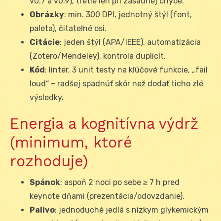
v0.7 a v0.9), tretie len pri zásadnej chybe.
Obrázky
: min. 300 DPI, jednotný štýl (font,
paleta), čitateľné osi.
Citácie
: jeden štýl (APA/IEEE), automatizácia
(Zotero/Mendeley), kontrola duplicít.
Kód
: linter, 3 unit testy na kľúčové funkcie, „fail
loud“ – radšej spadnúť skôr než dodať ticho zlé
výsledky.
Energia a kognitívna výdrž
(minimum, ktoré
rozhoduje)
Spánok
: aspoň 2 noci po sebe ≥ 7 h pred
keynote dňami (prezentácia/odovzdanie).
Palivo
: jednoduché jedlá s nízkym glykemickým