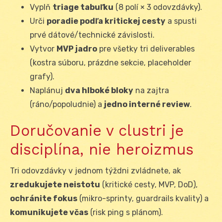
Vyplň
triage tabuľku
(8 polí × 3 odovzdávky).
Urči
poradie podľa kritickej cesty
a spusti
prvé dátové/technické závislosti.
Vytvor
MVP jadro
pre všetky tri deliverables
(kostra súboru, prázdne sekcie, placeholder
grafy).
Naplánuj
dva hlboké bloky
na zajtra
(ráno/popoludnie) a
jedno interné review
.
Doručovanie v clustri je
disciplína, nie heroizmus
Tri odovzdávky v jednom týždni zvládnete, ak
zredukujete neistotu
(kritické cesty, MVP, DoD),
ochránite fokus
(mikro-sprinty, guardrails kvality) a
komunikujete včas
(risk ping s plánom).