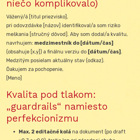
niečo komplikovalo)
Vážený/á [titul priezvisko],
pri odovzdávke [názov] identifikoval/a som riziko
meškania [stručný dôvod]. Aby som dodal/a kvalitu,
navrhujem:
medzimestník do [dátum/čas]
(obsahuje [x,y]) a finálnu verziu do
[dátum/čas]
.
Medzitým posielam aktuálny stav (odkaz).
Ďakujem za pochopenie,
[Meno]
Kvalita pod tlakom:
„guardrails“ namiesto
perfekcionizmu
Max. 2 editačné kolá
na dokument (po draft