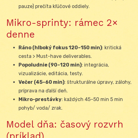
pauze) prečíta kľúčové oddiely.
Mikro-sprinty: rámec 2×
denne
Ráno (hlboký fokus 120–150 min)
: kritická
cesta > Must-have deliverables.
Popoludnie (90–120 min)
: integrácia,
vizualizácie, editácia, testy.
Večer (45–60 min)
: štrukturálne úpravy, zálohy,
príprava na ďalší deň.
Mikro-prestávky
: každých 45–50 min 5 min
pohyb/ voda/ zrak.
Model dňa: časový rozvrh
(príklad)