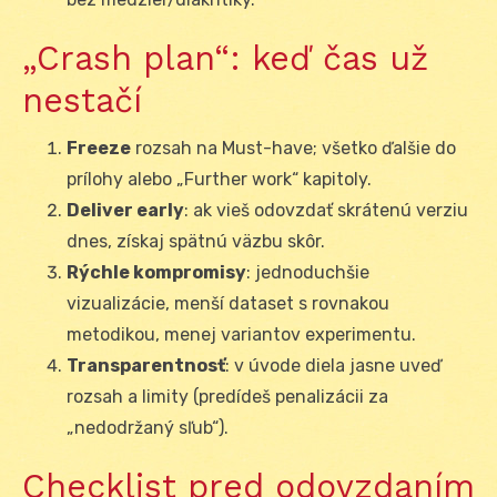
„Crash plan“: keď čas už
nestačí
Freeze
rozsah na Must-have; všetko ďalšie do
prílohy alebo „Further work“ kapitoly.
Deliver early
: ak vieš odovzdať skrátenú verziu
dnes, získaj spätnú väzbu skôr.
Rýchle kompromisy
: jednoduchšie
vizualizácie, menší dataset s rovnakou
metodikou, menej variantov experimentu.
Transparentnosť
: v úvode diela jasne uveď
rozsah a limity (predídeš penalizácii za
„nedodržaný sľub“).
Checklist pred odovzdaním