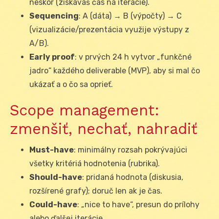
neskôr (získavaš čas na iterácie).
Sequencing
: A (dáta) → B (výpočty) → C
(vizualizácie/prezentácia využije výstupy z
A/B).
Early proof
: v prvých 24 h vytvor „funkčné
jadro“ každého deliverable (MVP), aby si mal čo
ukázať a o čo sa oprieť.
Scope management:
zmenšiť, nechať, nahradiť
Must-have
: minimálny rozsah pokrývajúci
všetky kritériá hodnotenia (rubrika).
Should-have
: pridaná hodnota (diskusia,
rozšírené grafy); doruč len ak je čas.
Could-have
: „nice to have“, presun do prílohy
alebo ďalšej iterácie.