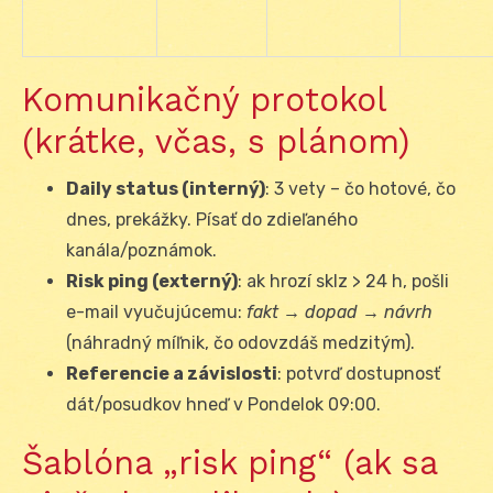
Komunikačný protokol
(krátke, včas, s plánom)
Daily status (interný)
: 3 vety – čo hotové, čo
dnes, prekážky. Písať do zdieľaného
kanála/poznámok.
Risk ping (externý)
: ak hrozí sklz > 24 h, pošli
e-mail vyučujúcemu:
fakt → dopad → návrh
(náhradný míľnik, čo odovzdáš medzitým).
Referencie a závislosti
: potvrď dostupnosť
dát/posudkov hneď v Pondelok 09:00.
Šablóna „risk ping“ (ak sa