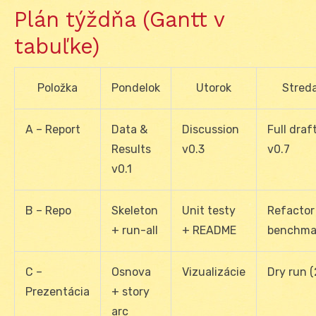
Plán týždňa (Gantt v
tabuľke)
Položka
Pondelok
Utorok
Stred
A – Report
Data &
Discussion
Full draf
Results
v0.3
v0.7
v0.1
B – Repo
Skeleton
Unit testy
Refactor
+ run-all
+ README
benchma
C –
Osnova
Vizualizácie
Dry run (
Prezentácia
+ story
arc