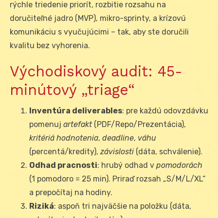
rýchle triedenie priorít, rozbitie rozsahu na
doručiteľné jadro (MVP), mikro-sprinty, a krízovú
komunikáciu s vyučujúcimi – tak, aby ste doručili
kvalitu bez vyhorenia.
Východiskový audit: 45-
minútový „triage“
Inventúra deliverables
: pre každú odovzdávku
pomenuj
artefakt
(PDF/Repo/Prezentácia),
kritériá hodnotenia
,
deadline
,
váhu
(percentá/kredity),
závislosti
(dáta, schválenie).
Odhad pracnosti
: hrubý odhad v
pomodorách
(1 pomodoro = 25 min). Priraď rozsah „S/M/L/XL“
a prepočítaj na hodiny.
Riziká
: aspoň tri najväčšie na položku (dáta,