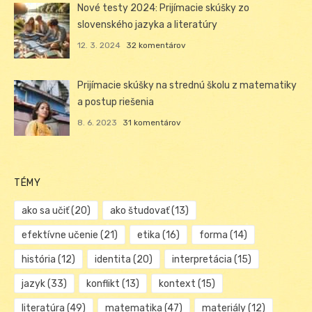
Nové testy 2024: Prijímacie skúšky zo
slovenského jazyka a literatúry
12. 3. 2024
32 komentárov
Prijímacie skúšky na strednú školu z matematiky
a postup riešenia
8. 6. 2023
31 komentárov
TÉMY
ako sa učiť
(20)
ako študovať
(13)
efektívne učenie
(21)
etika
(16)
forma
(14)
história
(12)
identita
(20)
interpretácia
(15)
jazyk
(33)
konflikt
(13)
kontext
(15)
literatúra
(49)
matematika
(47)
materiály
(12)