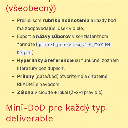
(všeobecný)
Prešiel som
rubriku hodnotenia
a každý bod
má zodpovedajúci úsek v diele.
Export a
názvy súborov
v konzistentnom
formáte (
projekt_priezvisko_v1.0_YYYY-MM-
).
DD.pdf
Hyperlinky a referencie
sú funkčné, zoznam
literatúry bez duplicit.
Prílohy
(dáta/kód) otvoriteľné a čitateľné;
README s návodom.
Záloha
v cloude + lokál (3–2–1 pravidlo).
Mini-DoD pre každý typ
deliverable