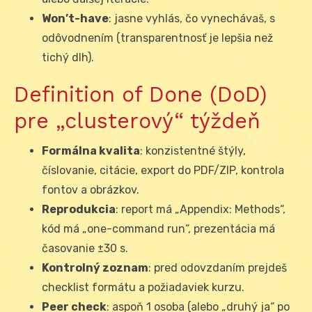
Won’t-have
: jasne vyhlás, čo vynechávaš, s
odôvodnením (transparentnosť je lepšia než
tichý dlh).
Definition of Done (DoD)
pre „clusterový“ týždeň
Formálna kvalita
: konzistentné štýly,
číslovanie, citácie, export do PDF/ZIP, kontrola
fontov a obrázkov.
Reprodukcia
: report má „Appendix: Methods“,
kód má „one-command run“, prezentácia má
časovanie ±30 s.
Kontrolný zoznam
: pred odovzdaním prejdeš
checklist formátu a požiadaviek kurzu.
Peer check
: aspoň 1 osoba (alebo „druhý ja“ po