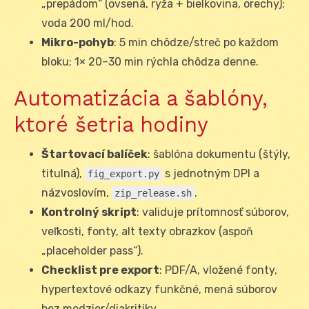
„prepádom“ (ovsená, ryža + bielkovina, orechy);
voda 200 ml/hod.
Mikro-pohyb
: 5 min chôdze/streč po každom
bloku; 1× 20–30 min rýchla chôdza denne.
Automatizácia a šablóny,
ktoré šetria hodiny
Štartovací balíček
: šablóna dokumentu (štýly,
titulná),
s jednotným DPI a
fig_export.py
názvoslovím,
.
zip_release.sh
Kontrolný skript
: validuje prítomnosť súborov,
veľkosti, fonty, alt texty obrazkov (aspoň
„placeholder pass“).
Checklist pre export
: PDF/A, vložené fonty,
hypertextové odkazy funkčné, mená súborov
bez medzier/diakritiky.