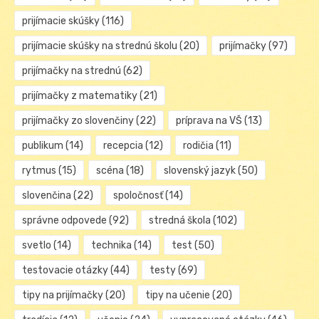
prijímacie skúšky
(116)
prijímacie skúšky na strednú školu
(20)
prijímačky
(97)
prijímačky na strednú
(62)
prijímačky z matematiky
(21)
prijímačky zo slovenčiny
(22)
príprava na VŠ
(13)
publikum
(14)
recepcia
(12)
rodičia
(11)
rytmus
(15)
scéna
(18)
slovenský jazyk
(50)
slovenčina
(22)
spoločnosť
(14)
správne odpovede
(92)
stredná škola
(102)
svetlo
(14)
technika
(14)
test
(50)
testovacie otázky
(44)
testy
(69)
tipy na prijímačky
(20)
tipy na učenie
(20)