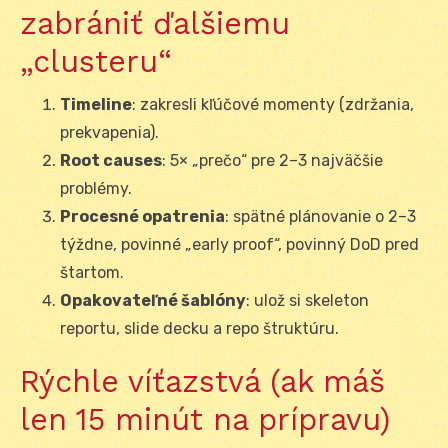
zabrániť ďalšiemu
„clusteru“
Timeline
: zakresli kľúčové momenty (zdržania,
prekvapenia).
Root causes
: 5× „prečo“ pre 2–3 najväčšie
problémy.
Procesné opatrenia
: spätné plánovanie o 2–3
týždne, povinné „early proof“, povinný DoD pred
štartom.
Opakovateľné šablóny
: ulož si skeleton
reportu, slide decku a repo štruktúru.
Rýchle víťazstvá (ak máš
len 15 minút na prípravu)