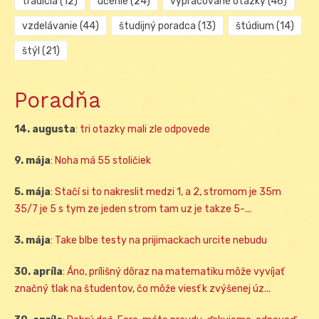
tradícia
(12)
učenie
(24)
vypracované otázky
(46)
vzdelávanie
(44)
študijný poradca
(13)
štúdium
(14)
štýl
(21)
Poradňa
14. augusta
:
tri otazky mali zle odpovede
9. mája
:
Noha má 55 stoličiek
5. mája
:
Stačí si to nakreslit medzi 1, a 2, stromom je 35m
35/7 je 5 s tym ze jeden strom tam uz je takze 5-...
3. mája
:
Take blbe testy na prijimackach urcite nebudu
30. apríla
:
Áno, prílišný dôraz na matematiku môže vyvíjať
značný tlak na študentov, čo môže viesť k zvýšenej úz...