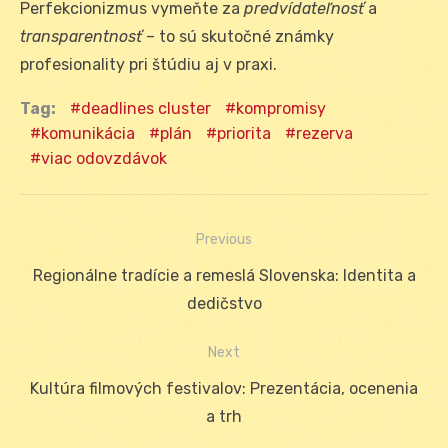
Perfekcionizmus vymeňte za
predvídateľnosť
a
transparentnosť
– to sú skutočné známky
profesionality pri štúdiu aj v praxi.
Tag:
deadlines cluster
kompromisy
komunikácia
plán
priorita
rezerva
viac odovzdávok
Previous
Navigácia
Previous
Regionálne tradície a remeslá Slovenska: Identita a
v
post:
dedičstvo
článku
Next
Next
Kultúra filmových festivalov: Prezentácia, ocenenia
post:
a trh