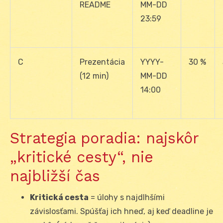
README
MM-DD
23:59
C
Prezentácia
YYYY-
30 %
(12 min)
MM-DD
14:00
Strategia poradia: najskôr
„kritické cesty“, nie
najbližší čas
Kritická cesta
= úlohy s najdlhšími
závislosťami. Spúšťaj ich hneď, aj keď deadline je