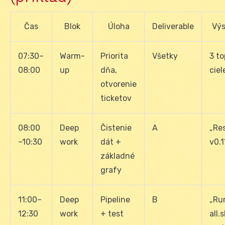
Čas
Blok
Úloha
Deliverable
Vý
07:30–
Warm-
Priorita
Všetky
3 to
08:00
up
dňa,
ciel
otvorenie
ticketov
08:00
Deep
Čistenie
A
„Re
–10:30
work
dát +
v0.1
základné
grafy
11:00–
Deep
Pipeline
B
„Ru
12:30
work
+ test
all.