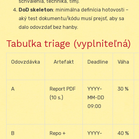
schválenia, technika, tím).
DoD skeleton
: minimálna definícia hotovosti –
aký test dokumentu/kódu musí prejsť, aby sa
dalo odovzdať bez hanby.
Tabuľka triage (vyplniteľná)
Odovzdávka
Artefakt
Deadline
Váha
A
Report PDF
YYYY-
30 %
(10 s.)
MM-DD
09:00
B
Repo +
YYYY-
40 %