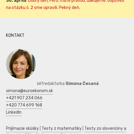
30. apríla
:
Dobrý deň, Fero, máte pravdu, ďakujeme, odpoveď
na otázku č. 2 sme opravili. Pekný deň.
KONTAKT
šéfredaktorka
Simona Česaná
simona@euroekonom.sk
+421 907 234 066
+420 774 699 168
LinkedIn
Prijímacie skúšky
|
Testy z matematiky
|
Testy zo slovenčiny a