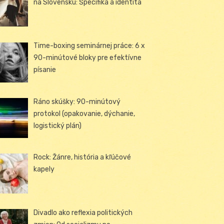
na Slovensku: Špecifiká a identita
Time-boxing seminárnej práce: 6 x
90-minútové bloky pre efektívne
písanie
Ráno skúšky: 90-minútový
protokol (opakovanie, dýchanie,
logistický plán)
Rock: Žánre, história a kľúčové
kapely
Divadlo ako reflexia politických