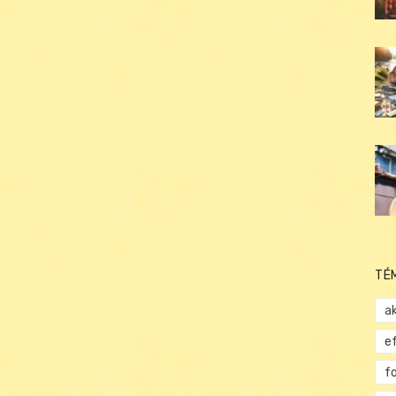
TÉ
ak
e
f