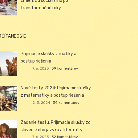
zmien: Od socializmu po
transformačné roky
JČÍTANEJŠIE
Prijímacie skúšky z matiky a
postup riešenia
7. 6. 2023
39 komentárov
Nové testy 2024: Prijímacie skúšky
z matematiky a postup riešenia
12. 3. 2024
39 komentárov
Zadanie testu: Prijímacie skúšky zo
slovenského jazyka a literatúry
7. 6. 2023
32 komentárov