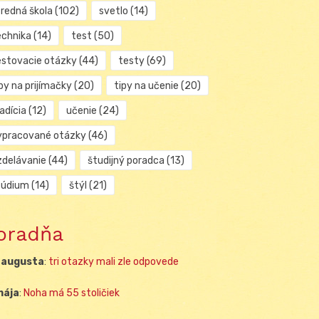
tredná škola
(102)
svetlo
(14)
echnika
(14)
test
(50)
estovacie otázky
(44)
testy
(69)
py na prijímačky
(20)
tipy na učenie
(20)
adícia
(12)
učenie
(24)
ypracované otázky
(46)
zdelávanie
(44)
študijný poradca
(13)
túdium
(14)
štýl
(21)
oradňa
 augusta
:
tri otazky mali zle odpovede
mája
:
Noha má 55 stoličiek