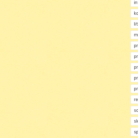
i
ko
li
m
pr
p
p
p
p
r
s
s
s