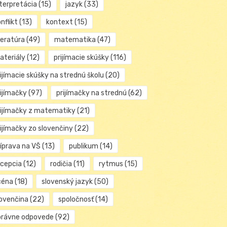
nterpretácia
(15)
jazyk
(33)
nflikt
(13)
kontext
(15)
teratúra
(49)
matematika
(47)
ateriály
(12)
prijímacie skúšky
(116)
ijímacie skúšky na strednú školu
(20)
rijímačky
(97)
prijímačky na strednú
(62)
rijímačky z matematiky
(21)
rijímačky zo slovenčiny
(22)
ríprava na VŠ
(13)
publikum
(14)
ecepcia
(12)
rodičia
(11)
rytmus
(15)
céna
(18)
slovenský jazyk
(50)
lovenčina
(22)
spoločnosť
(14)
právne odpovede
(92)