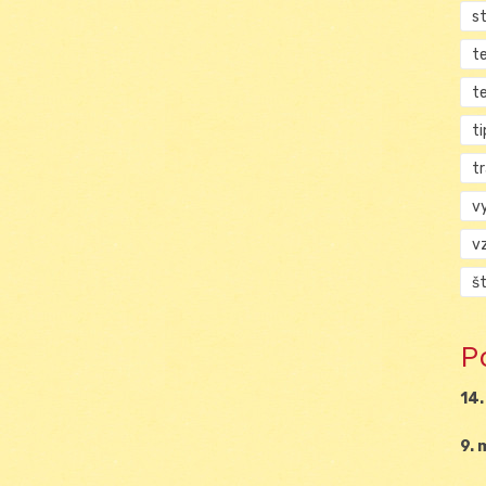
s
t
t
ti
tr
v
v
š
P
14.
9. 