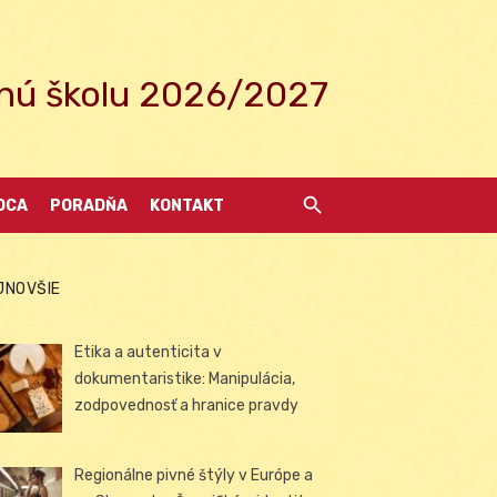
ednú školu 2026/2027
DCA
PORADŇA
KONTAKT
JNOVŠIE
Etika a autenticita v
dokumentaristike: Manipulácia,
zodpovednosť a hranice pravdy
Regionálne pivné štýly v Európe a