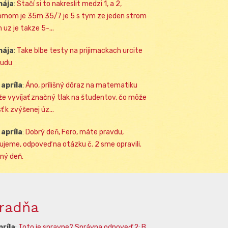
mája
:
Stačí si to nakreslit medzi 1, a 2,
omom je 35m 35/7 je 5 s tym ze jeden strom
 uz je takze 5-...
mája
:
Take blbe testy na prijimackach urcite
udu
 apríla
:
Áno, prílišný dôraz na matematiku
e vyvíjať značný tlak na študentov, čo môže
ť k zvýšenej úz...
 apríla
:
Dobrý deň, Fero, máte pravdu,
ujeme, odpoveď na otázku č. 2 sme opravili.
ný deň.
radňa
príla
:
Toto je spravne? Správna odpoveď 2: B.