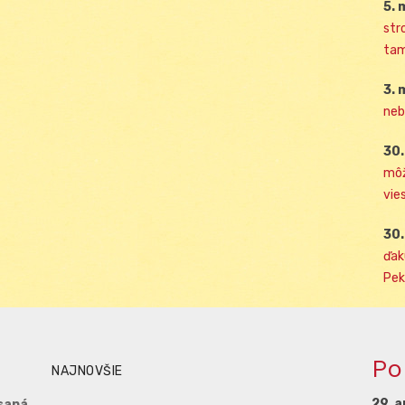
5. 
str
tam
3. 
neb
30.
môž
vies
30.
ďak
Pek
Po
NAJNOVŠIE
29. a
saná