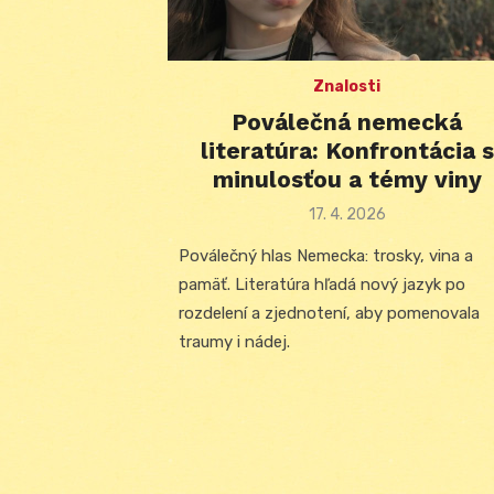
Znalosti
Poválečná nemecká
literatúra: Konfrontácia s
minulosťou a témy viny
Posted
17. 4. 2026
on
Poválečný hlas Nemecka: trosky, vina a
pamäť. Literatúra hľadá nový jazyk po
rozdelení a zjednotení, aby pomenovala
traumy i nádej.