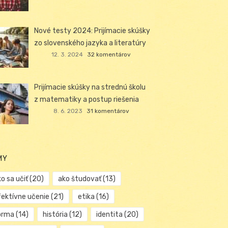
Nové testy 2024: Prijímacie skúšky
zo slovenského jazyka a literatúry
12. 3. 2024
32 komentárov
Prijímacie skúšky na strednú školu
z matematiky a postup riešenia
8. 6. 2023
31 komentárov
MY
o sa učiť
(20)
ako študovať
(13)
fektívne učenie
(21)
etika
(16)
orma
(14)
história
(12)
identita
(20)