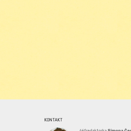
KONTAKT
šéfredaktorka
Simona Če