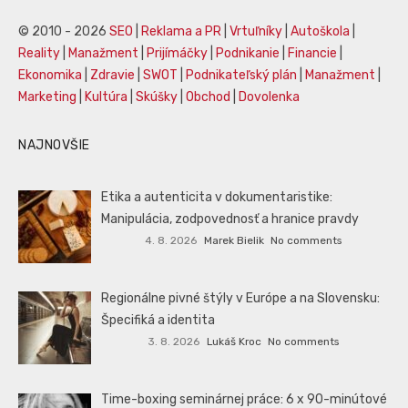
© 2010 - 2026
SEO
|
Reklama a PR
|
Vrtuľníky
|
Autoškola
|
Reality
|
Manažment
|
Prijímáčky
|
Podnikanie
|
Financie
|
Ekonomika
|
Zdravie
|
SWOT
|
Podnikateľský plán
|
Manažment
|
Marketing
|
Kultúra
|
Skúšky
|
Obchod
|
Dovolenka
NAJNOVŠIE
Etika a autenticita v dokumentaristike:
Manipulácia, zodpovednosť a hranice pravdy
4. 8. 2026
Marek Bielik
No comments
Regionálne pivné štýly v Európe a na Slovensku:
Špecifiká a identita
3. 8. 2026
Lukáš Kroc
No comments
Time-boxing seminárnej práce: 6 x 90-minútové