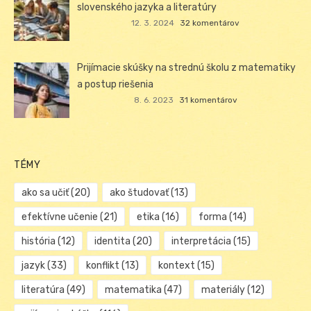
slovenského jazyka a literatúry
12. 3. 2024
32 komentárov
Prijímacie skúšky na strednú školu z matematiky
a postup riešenia
8. 6. 2023
31 komentárov
TÉMY
ako sa učiť
(20)
ako študovať
(13)
efektívne učenie
(21)
etika
(16)
forma
(14)
história
(12)
identita
(20)
interpretácia
(15)
jazyk
(33)
konflikt
(13)
kontext
(15)
literatúra
(49)
matematika
(47)
materiály
(12)