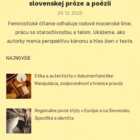
slovenskej próze a poézii
Posted
29. 12. 2025
on
Feministické čítanie odhaľuje rodové mocenské línie,
prácu so starostlivosťou a telom. Ukážeme, ako
autorky menia perspektívu kánonu a hlas žien v texte.
NAJNOVŠIE
Etika a autenticita v dokumentaristike:
Manipulácia, zodpovednosť a hranice pravdy
Regionálne pivné štýly v Európe a na Slovensku:
Špecifiká a identita