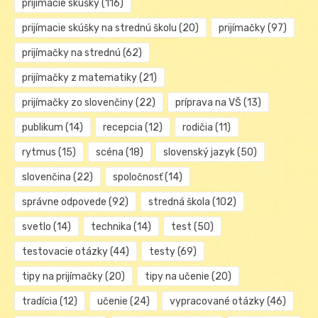
prijímacie skúšky
(116)
prijímacie skúšky na strednú školu
(20)
prijímačky
(97)
prijímačky na strednú
(62)
prijímačky z matematiky
(21)
prijímačky zo slovenčiny
(22)
príprava na VŠ
(13)
publikum
(14)
recepcia
(12)
rodičia
(11)
rytmus
(15)
scéna
(18)
slovenský jazyk
(50)
slovenčina
(22)
spoločnosť
(14)
správne odpovede
(92)
stredná škola
(102)
svetlo
(14)
technika
(14)
test
(50)
testovacie otázky
(44)
testy
(69)
tipy na prijímačky
(20)
tipy na učenie
(20)
tradícia
(12)
učenie
(24)
vypracované otázky
(46)