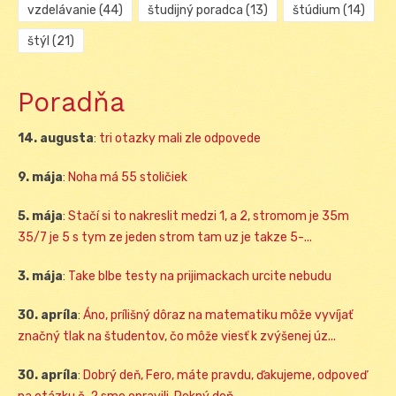
vzdelávanie
(44)
študijný poradca
(13)
štúdium
(14)
štýl
(21)
Poradňa
14. augusta
:
tri otazky mali zle odpovede
9. mája
:
Noha má 55 stoličiek
5. mája
:
Stačí si to nakreslit medzi 1, a 2, stromom je 35m
35/7 je 5 s tym ze jeden strom tam uz je takze 5-...
3. mája
:
Take blbe testy na prijimackach urcite nebudu
30. apríla
:
Áno, prílišný dôraz na matematiku môže vyvíjať
značný tlak na študentov, čo môže viesť k zvýšenej úz...
30. apríla
:
Dobrý deň, Fero, máte pravdu, ďakujeme, odpoveď