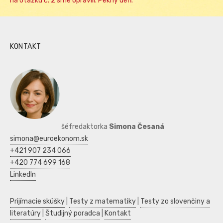
na otázku č. 2 sme opravili. Pekný deň.
KONTAKT
šéfredaktorka
Simona Česaná
simona@euroekonom.sk
+421 907 234 066
+420 774 699 168
LinkedIn
Prijímacie skúšky
|
Testy z matematiky
|
Testy zo slovenčiny a
literatúry
|
Študijný poradca
|
Kontakt