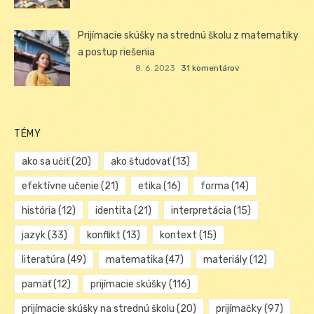
Prijímacie skúšky na strednú školu z matematiky
a postup riešenia
8. 6. 2023
31 komentárov
TÉMY
ako sa učiť
(20)
ako študovať
(13)
efektívne učenie
(21)
etika
(16)
forma
(14)
história
(12)
identita
(21)
interpretácia
(15)
jazyk
(33)
konflikt
(13)
kontext
(15)
literatúra
(49)
matematika
(47)
materiály
(12)
pamäť
(12)
prijímacie skúšky
(116)
prijímacie skúšky na strednú školu
(20)
prijímačky
(97)