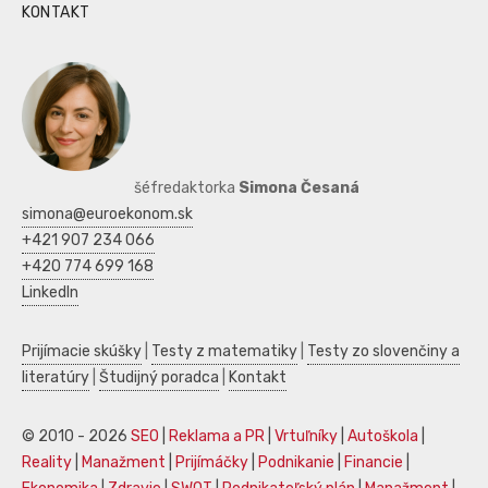
KONTAKT
šéfredaktorka
Simona Česaná
simona@euroekonom.sk
+421 907 234 066
+420 774 699 168
LinkedIn
Prijímacie skúšky
|
Testy z matematiky
|
Testy zo slovenčiny a
literatúry
|
Študijný poradca
|
Kontakt
© 2010 - 2026
SEO
|
Reklama a PR
|
Vrtuľníky
|
Autoškola
|
Reality
|
Manažment
|
Prijímáčky
|
Podnikanie
|
Financie
|