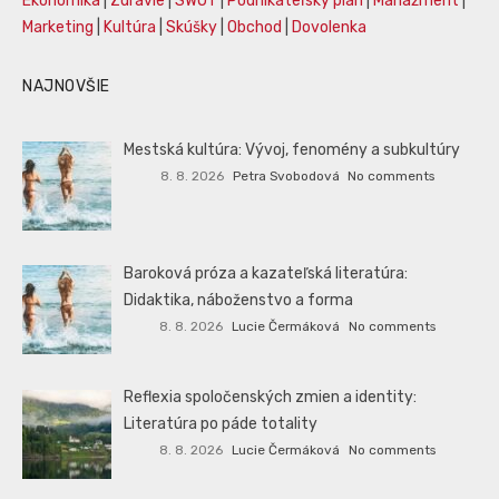
Ekonomika
|
Zdravie
|
SWOT
|
Podnikateľský plán
|
Manažment
|
Marketing
|
Kultúra
|
Skúšky
|
Obchod
|
Dovolenka
NAJNOVŠIE
Mestská kultúra: Vývoj, fenomény a subkultúry
8. 8. 2026
Petra Svobodová
No comments
Baroková próza a kazateľská literatúra:
Didaktika, náboženstvo a forma
8. 8. 2026
Lucie Čermáková
No comments
Reflexia spoločenských zmien a identity:
Literatúra po páde totality
8. 8. 2026
Lucie Čermáková
No comments