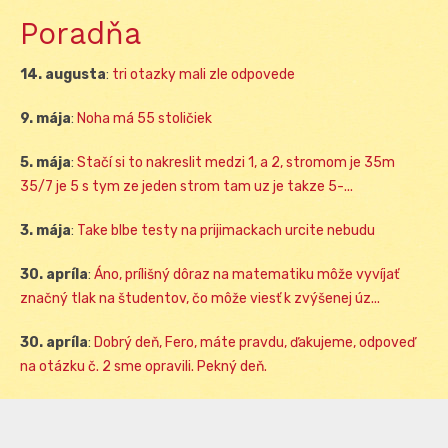
Poradňa
14. augusta
:
tri otazky mali zle odpovede
9. mája
:
Noha má 55 stoličiek
5. mája
:
Stačí si to nakreslit medzi 1, a 2, stromom je 35m
35/7 je 5 s tym ze jeden strom tam uz je takze 5-...
3. mája
:
Take blbe testy na prijimackach urcite nebudu
30. apríla
:
Áno, prílišný dôraz na matematiku môže vyvíjať
značný tlak na študentov, čo môže viesť k zvýšenej úz...
30. apríla
:
Dobrý deň, Fero, máte pravdu, ďakujeme, odpoveď
na otázku č. 2 sme opravili. Pekný deň.