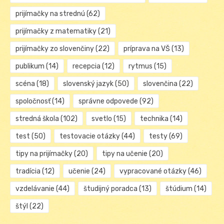
prijímačky na strednú
(62)
prijímačky z matematiky
(21)
prijímačky zo slovenčiny
(22)
príprava na VŠ
(13)
publikum
(14)
recepcia
(12)
rytmus
(15)
scéna
(18)
slovenský jazyk
(50)
slovenčina
(22)
spoločnosť
(14)
správne odpovede
(92)
stredná škola
(102)
svetlo
(15)
technika
(14)
test
(50)
testovacie otázky
(44)
testy
(69)
tipy na prijímačky
(20)
tipy na učenie
(20)
tradícia
(12)
učenie
(24)
vypracované otázky
(46)
vzdelávanie
(44)
študijný poradca
(13)
štúdium
(14)
štýl
(22)