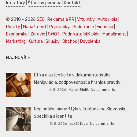
literatúry
|
Študijný poradca
|
Kontakt
© 2010 - 2026
SEO
|
Reklama a PR
|
Vrtuľníky
|
Autoškola
|
Reality
|
Manažment
|
Prijímáčky
|
Podnikanie
|
Financie
|
Ekonomika
|
Zdravie
|
SWOT
|
Podnikateľský plán
|
Manažment
|
Marketing
|
Kultúra
|
Skúšky
|
Obchod
|
Dovolenka
NAJNOVŠIE
Etika a autenticita v dokumentaristike:
Manipulácia, zodpovednosť a hranice pravdy
4. 8. 2026
Marek Bielik
No comments
Regionálne pivné štýly v Európe a na Slovensku:
Špecifiká a identita
3. 8. 2026
Lukáš Kroc
No comments