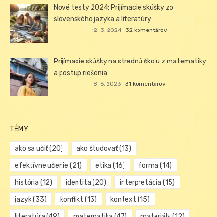
Nové testy 2024: Prijímacie skúšky zo
slovenského jazyka a literatúry
12. 3. 2024
32 komentárov
Prijímacie skúšky na strednú školu z matematiky
a postup riešenia
8. 6. 2023
31 komentárov
TÉMY
ako sa učiť
(20)
ako študovať
(13)
efektívne učenie
(21)
etika
(16)
forma
(14)
história
(12)
identita
(20)
interpretácia
(15)
jazyk
(33)
konflikt
(13)
kontext
(15)
literatúra
(49)
matematika
(47)
materiály
(12)