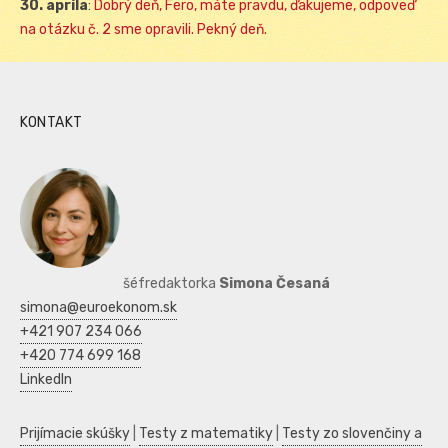
30. apríla
:
Dobrý deň, Fero, máte pravdu, ďakujeme, odpoveď
na otázku č. 2 sme opravili. Pekný deň.
KONTAKT
šéfredaktorka
Simona Česaná
simona@euroekonom.sk
+421 907 234 066
+420 774 699 168
LinkedIn
Prijímacie skúšky
|
Testy z matematiky
|
Testy zo slovenčiny a