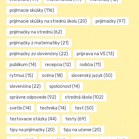
prijímacie skúšky
(116)
prijímacie skúšky na strednú školu
(20)
prijímačky
(97)
prijímačky na strednú
(62)
prijímačky z matematiky
(21)
prijímačky zo slovenčiny
(22)
príprava na VŠ
(13)
publikum
(14)
recepcia
(12)
rodičia
(11)
rytmus
(15)
scéna
(18)
slovenský jazyk
(50)
slovenčina
(22)
spoločnosť
(14)
správne odpovede
(92)
stredná škola
(102)
svetlo
(14)
technika
(14)
test
(50)
testovacie otázky
(44)
testy
(69)
tipy na prijímačky
(20)
tipy na učenie
(20)