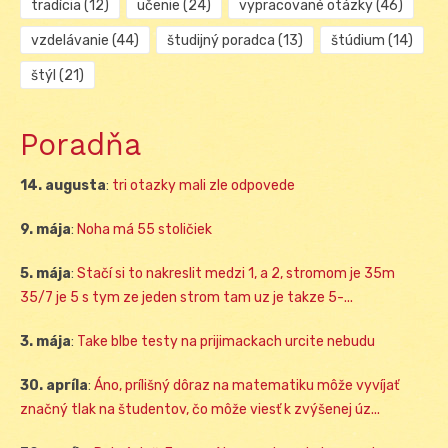
tradícia
(12)
učenie
(24)
vypracované otázky
(46)
vzdelávanie
(44)
študijný poradca
(13)
štúdium
(14)
štýl
(21)
Poradňa
14. augusta
:
tri otazky mali zle odpovede
9. mája
:
Noha má 55 stoličiek
5. mája
:
Stačí si to nakreslit medzi 1, a 2, stromom je 35m
35/7 je 5 s tym ze jeden strom tam uz je takze 5-...
3. mája
:
Take blbe testy na prijimackach urcite nebudu
30. apríla
:
Áno, prílišný dôraz na matematiku môže vyvíjať
značný tlak na študentov, čo môže viesť k zvýšenej úz...