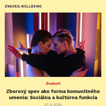
ZNAČKA:
WELLBEING
Znalosti
Zborový spev ako forma komunitného
umenia: Sociálna a kultúrna funkcia
Posted
27. 4. 2026