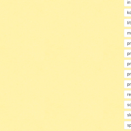
i
ko
li
m
pr
p
p
p
p
r
s
s
s