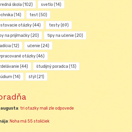
tredná škola
(102)
svetlo
(14)
echnika
(14)
test
(50)
estovacie otázky
(44)
testy
(69)
py na prijímačky
(20)
tipy na učenie
(20)
adícia
(12)
učenie
(24)
ypracované otázky
(46)
zdelávanie
(44)
študijný poradca
(13)
túdium
(14)
štýl
(21)
oradňa
 augusta
:
tri otazky mali zle odpovede
mája
:
Noha má 55 stoličiek