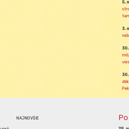
5. 
str
tam
3. 
neb
30.
môž
vies
30.
ďak
Pek
Po
NAJNOVŠIE
29. a
saná