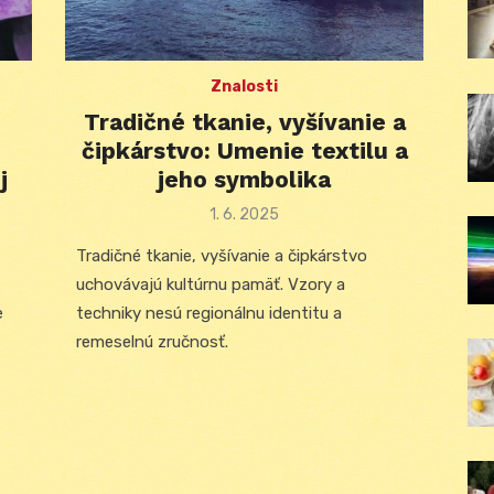
Znalosti
Tradičné tkanie, vyšívanie a
čipkárstvo: Umenie textilu a
j
jeho symbolika
Posted
1. 6. 2025
on
Tradičné tkanie, vyšívanie a čipkárstvo
uchovávajú kultúrnu pamäť. Vzory a
e
techniky nesú regionálnu identitu a
remeselnú zručnosť.