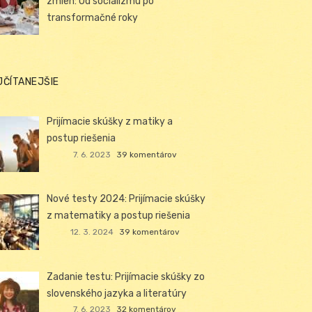
zmien: Od socializmu po
transformačné roky
JČÍTANEJŠIE
Prijímacie skúšky z matiky a
postup riešenia
7. 6. 2023
39 komentárov
Nové testy 2024: Prijímacie skúšky
z matematiky a postup riešenia
12. 3. 2024
39 komentárov
Zadanie testu: Prijímacie skúšky zo
slovenského jazyka a literatúry
7. 6. 2023
32 komentárov