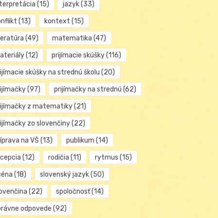
nterpretácia
(15)
jazyk
(33)
nflikt
(13)
kontext
(15)
teratúra
(49)
matematika
(47)
ateriály
(12)
prijímacie skúšky
(116)
ijímacie skúšky na strednú školu
(20)
rijímačky
(97)
prijímačky na strednú
(62)
rijímačky z matematiky
(21)
rijímačky zo slovenčiny
(22)
ríprava na VŠ
(13)
publikum
(14)
ecepcia
(12)
rodičia
(11)
rytmus
(15)
céna
(18)
slovenský jazyk
(50)
lovenčina
(22)
spoločnosť
(14)
právne odpovede
(92)