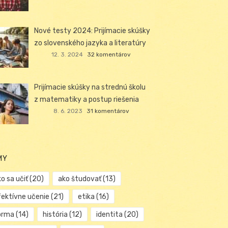
Nové testy 2024: Prijímacie skúšky
zo slovenského jazyka a literatúry
12. 3. 2024
32 komentárov
Prijímacie skúšky na strednú školu
z matematiky a postup riešenia
8. 6. 2023
31 komentárov
MY
o sa učiť
(20)
ako študovať
(13)
fektívne učenie
(21)
etika
(16)
orma
(14)
história
(12)
identita
(20)