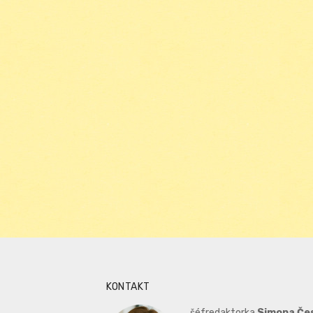
KONTAKT
šéfredaktorka
Simona Če