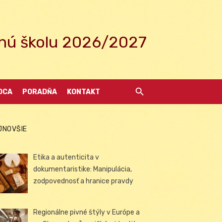
ednú školu 2026/2027
DCA
PORADŇA
KONTAKT
JNOVŠIE
Etika a autenticita v
dokumentaristike: Manipulácia,
zodpovednosť a hranice pravdy
Regionálne pivné štýly v Európe a