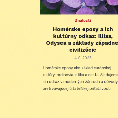
Znalosti
Homérske eposy a ich
kultúrny odkaz: Illias,
Odysea a základy západne
civilizácie
Posted
4. 8. 2025
on
Homérske eposy ako základ európskej
kultúry: hrdinovia, etika a cesta. Sledujem
ich odraz v moderných žánroch a dôvody
pretrvávajúcej čitateľskej príťažlivosti.