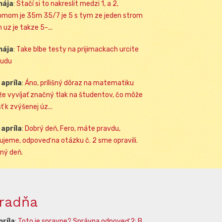
mája
:
Stačí si to nakreslit medzi 1, a 2,
omom je 35m 35/7 je 5 s tym ze jeden strom
 uz je takze 5-...
mája
:
Take blbe testy na prijimackach urcite
udu
 apríla
:
Áno, prílišný dôraz na matematiku
e vyvíjať značný tlak na študentov, čo môže
ť k zvýšenej úz...
 apríla
:
Dobrý deň, Fero, máte pravdu,
ujeme, odpoveď na otázku č. 2 sme opravili.
ný deň.
radňa
príla
:
Toto je spravne? Správna odpoveď 2: B.