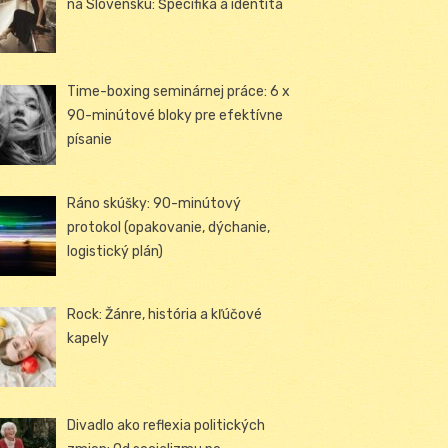
na Slovensku: Špecifiká a identita
Time-boxing seminárnej práce: 6 x
90-minútové bloky pre efektívne
písanie
Ráno skúšky: 90-minútový
protokol (opakovanie, dýchanie,
logistický plán)
Rock: Žánre, história a kľúčové
kapely
Divadlo ako reflexia politických