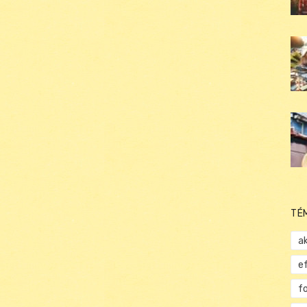
TÉ
ak
e
f