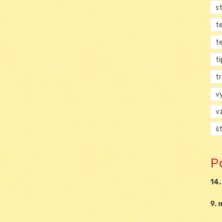
s
t
t
ti
tr
v
v
š
P
14.
9. 