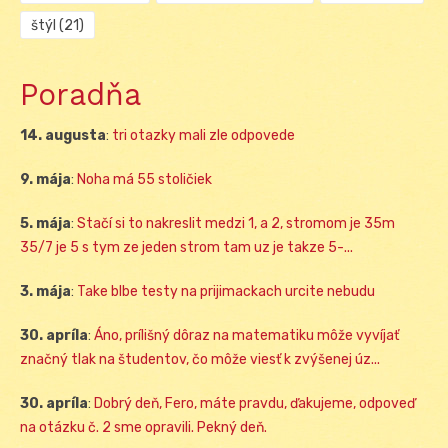
štýl
(21)
Poradňa
14. augusta
:
tri otazky mali zle odpovede
9. mája
:
Noha má 55 stoličiek
5. mája
:
Stačí si to nakreslit medzi 1, a 2, stromom je 35m
35/7 je 5 s tym ze jeden strom tam uz je takze 5-...
3. mája
:
Take blbe testy na prijimackach urcite nebudu
30. apríla
:
Áno, prílišný dôraz na matematiku môže vyvíjať
značný tlak na študentov, čo môže viesť k zvýšenej úz...
30. apríla
:
Dobrý deň, Fero, máte pravdu, ďakujeme, odpoveď
na otázku č. 2 sme opravili. Pekný deň.