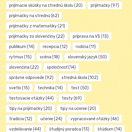
prijímacie skúšky na strednú školu
(20)
prijímačky
(97)
prijímačky na strednú
(62)
prijímačky z matematiky
(21)
prijímačky zo slovenčiny
(22)
príprava na VŠ
(13)
publikum
(14)
recepcia
(12)
rodičia
(11)
rytmus
(15)
scéna
(18)
slovenský jazyk
(50)
slovenčina
(22)
spoločnosť
(14)
správne odpovede
(92)
stredná škola
(102)
svetlo
(15)
technika
(14)
test
(50)
testovacie otázky
(44)
testy
(69)
tipy na prijímačky
(20)
tipy na učenie
(20)
tradícia
(12)
učenie
(24)
vypracované otázky
(46)
vzdelávanie
(44)
študijný poradca
(13)
štúdium
(14)