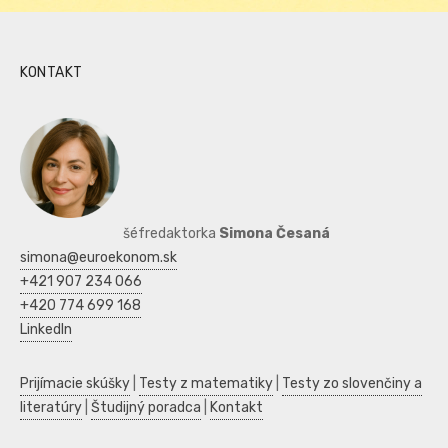
KONTAKT
šéfredaktorka
Simona Česaná
simona@euroekonom.sk
+421 907 234 066
+420 774 699 168
LinkedIn
Prijímacie skúšky
|
Testy z matematiky
|
Testy zo slovenčiny a
literatúry
|
Študijný poradca
|
Kontakt