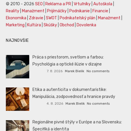
© 2010 - 2026
SEO
|
Reklama a PR
|
Vrtuľníky
|
Autoškola
|
Reality
|
Manažment
|
Prijímáčky
|
Podnikanie
|
Financie
|
Ekonomika
|
Zdravie
|
SWOT
|
Podnikateľský plán
|
Manažment
|
Marketing
|
Kultúra
|
Skúšky
|
Obchod
|
Dovolenka
NAJNOVŠIE
Práca s priestorom, svetlom a farbou:
Psychológia a optické ilúzie v dizajne
7. 8. 2026
Marek Bielik
No comments
Etika a autenticita v dokumentaristike:
Manipulácia, zodpovednosť a hranice pravdy
4. 8. 2026
Marek Bielik
No comments
Regionálne pivné štýly v Európe a na Slovensku:
Špecifiká a identita