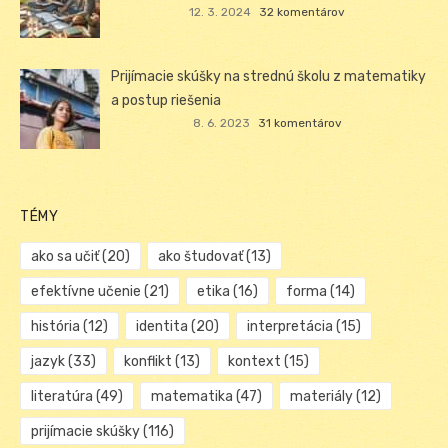
12. 3. 2024
32 komentárov
Prijímacie skúšky na strednú školu z matematiky
a postup riešenia
8. 6. 2023
31 komentárov
TÉMY
ako sa učiť
(20)
ako študovať
(13)
efektívne učenie
(21)
etika
(16)
forma
(14)
história
(12)
identita
(20)
interpretácia
(15)
jazyk
(33)
konflikt
(13)
kontext
(15)
literatúra
(49)
matematika
(47)
materiály
(12)
prijímacie skúšky
(116)