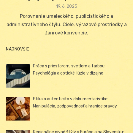
Posted
19. 6. 2025
on
Porovnanie umeleckého, publicistického a
administratívneho štýlu. Ciele, výrazové prostriedky a
žánrové konvencie.
NAJNOVŠIE
Práca s priestorom, svetlom a farbou:
Psychológia a optické ilúzie v dizajne
Etika a autenticita v dokumentaristike:
Manipulácia, zodpovednosť a hranice pravdy
Regionálne pivné štýly v Európe a na Slovensku: