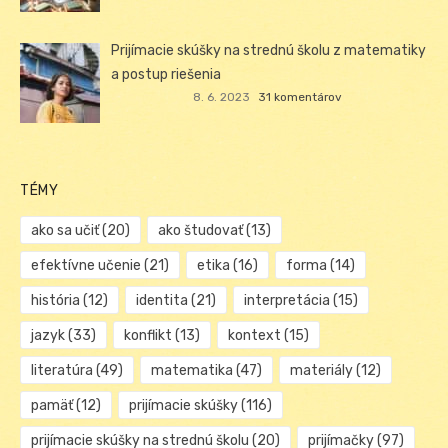
Prijímacie skúšky na strednú školu z matematiky
a postup riešenia
8. 6. 2023
31 komentárov
TÉMY
ako sa učiť
(20)
ako študovať
(13)
efektívne učenie
(21)
etika
(16)
forma
(14)
história
(12)
identita
(21)
interpretácia
(15)
jazyk
(33)
konflikt
(13)
kontext
(15)
literatúra
(49)
matematika
(47)
materiály
(12)
pamäť
(12)
prijímacie skúšky
(116)
prijímacie skúšky na strednú školu
(20)
prijímačky
(97)