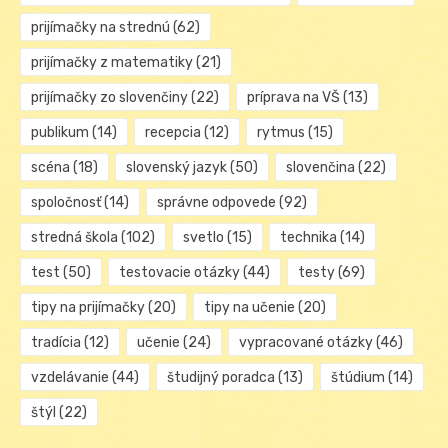
prijímačky na strednú
(62)
prijímačky z matematiky
(21)
prijímačky zo slovenčiny
(22)
príprava na VŠ
(13)
publikum
(14)
recepcia
(12)
rytmus
(15)
scéna
(18)
slovenský jazyk
(50)
slovenčina
(22)
spoločnosť
(14)
správne odpovede
(92)
stredná škola
(102)
svetlo
(15)
technika
(14)
test
(50)
testovacie otázky
(44)
testy
(69)
tipy na prijímačky
(20)
tipy na učenie
(20)
tradícia
(12)
učenie
(24)
vypracované otázky
(46)
vzdelávanie
(44)
študijný poradca
(13)
štúdium
(14)
štýl
(22)