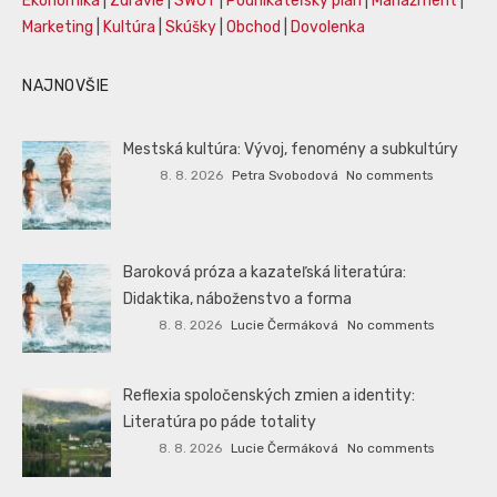
Ekonomika
|
Zdravie
|
SWOT
|
Podnikateľský plán
|
Manažment
|
Marketing
|
Kultúra
|
Skúšky
|
Obchod
|
Dovolenka
NAJNOVŠIE
Mestská kultúra: Vývoj, fenomény a subkultúry
8. 8. 2026
Petra Svobodová
No comments
Baroková próza a kazateľská literatúra:
Didaktika, náboženstvo a forma
8. 8. 2026
Lucie Čermáková
No comments
Reflexia spoločenských zmien a identity:
Literatúra po páde totality
8. 8. 2026
Lucie Čermáková
No comments