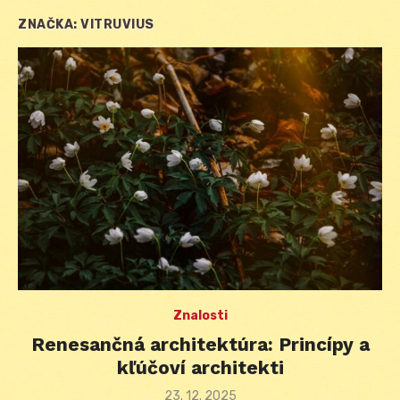
ZNAČKA:
VITRUVIUS
Znalosti
Renesančná architektúra: Princípy a
kľúčoví architekti
Posted
23. 12. 2025