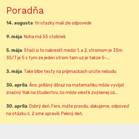
Poradňa
14. augusta
:
tri otazky mali zle odpovede
9. mája
:
Noha má 55 stoličiek
5. mája
:
Stačí si to nakreslit medzi 1, a 2, stromom je 35m
35/7 je 5 s tym ze jeden strom tam uz je takze 5-...
3. mája
:
Take blbe testy na prijimackach urcite nebudu
30. apríla
:
Áno, prílišný dôraz na matematiku môže vyvíjať
značný tlak na študentov, čo môže viesť k zvýšenej úz...
30. apríla
:
Dobrý deň, Fero, máte pravdu, ďakujeme, odpoveď
na otázku č. 2 sme opravili. Pekný deň.