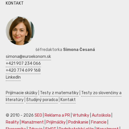
KONTAKT
šéfredaktorka
Simona Česaná
simona@euroekonom.sk
+421 907 234 066
+420 774 699 168
LinkedIn
Prijímacie skúšky
|
Testy z matematiky
|
Testy zo slovenčiny a
literatúry
|
Študijný poradca
|
Kontakt
© 2010 - 2026
SEO
|
Reklama a PR
|
Vrtuľníky
|
Autoškola
|
Reality
|
Manažment
|
Prijímáčky
|
Podnikanie
|
Financie
|