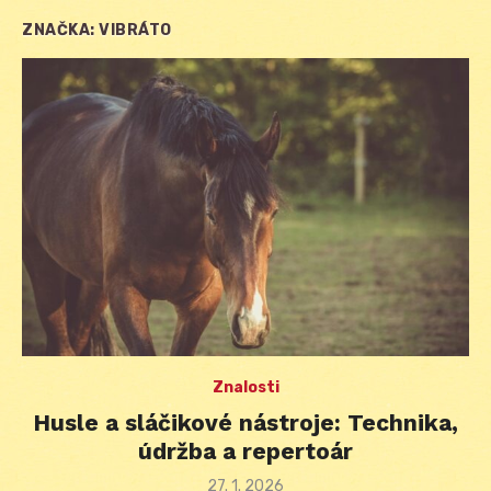
ZNAČKA:
VIBRÁTO
Znalosti
Husle a sláčikové nástroje: Technika,
údržba a repertoár
Posted
27. 1. 2026