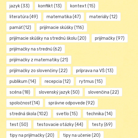
jazyk
(33)
konflikt
(13)
kontext
(15)
literatúra
(49)
matematika
(47)
materiály
(12)
pamäť
(12)
prijímacie skúšky
(116)
prijímacie skúšky na strednú školu
(20)
prijímačky
(97)
prijímačky na strednú
(62)
prijímačky z matematiky
(21)
prijímačky zo slovenčiny
(22)
príprava na VŠ
(13)
publikum
(14)
recepcia
(12)
rytmus
(15)
scéna
(18)
slovenský jazyk
(50)
slovenčina
(22)
spoločnosť
(14)
správne odpovede
(92)
stredná škola
(102)
svetlo
(15)
technika
(14)
test
(50)
testovacie otázky
(44)
testy
(69)
tipy na prijímačky
(20)
tipy na učenie
(20)