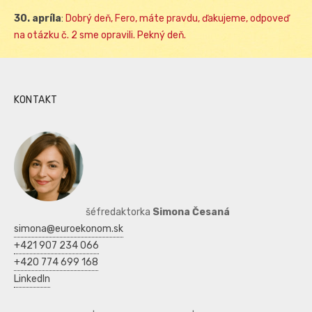
30. apríla
:
Dobrý deň, Fero, máte pravdu, ďakujeme, odpoveď
na otázku č. 2 sme opravili. Pekný deň.
KONTAKT
šéfredaktorka
Simona Česaná
simona@euroekonom.sk
+421 907 234 066
+420 774 699 168
LinkedIn