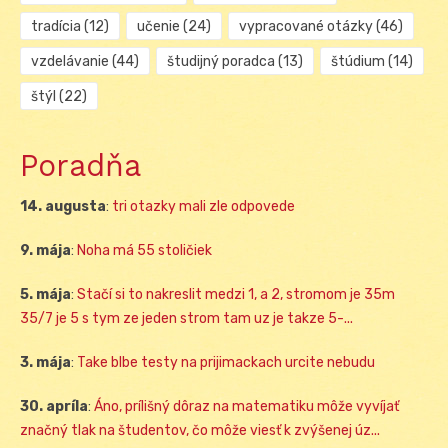
tradícia
(12)
učenie
(24)
vypracované otázky
(46)
vzdelávanie
(44)
študijný poradca
(13)
štúdium
(14)
štýl
(22)
Poradňa
14. augusta
:
tri otazky mali zle odpovede
9. mája
:
Noha má 55 stoličiek
5. mája
:
Stačí si to nakreslit medzi 1, a 2, stromom je 35m
35/7 je 5 s tym ze jeden strom tam uz je takze 5-...
3. mája
:
Take blbe testy na prijimackach urcite nebudu
30. apríla
:
Áno, prílišný dôraz na matematiku môže vyvíjať
značný tlak na študentov, čo môže viesť k zvýšenej úz...