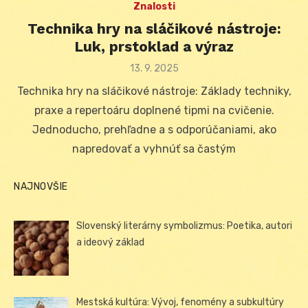
Znalosti
Technika hry na sláčikové nástroje:
Luk, prstoklad a výraz
Posted
13. 9. 2025
on
Technika hry na sláčikové nástroje: Základy techniky,
praxe a repertoáru doplnené tipmi na cvičenie.
Jednoducho, prehľadne a s odporúčaniami, ako
napredovať a vyhnúť sa častým
NAJNOVŠIE
Slovenský literárny symbolizmus: Poetika, autori
a ideový základ
Mestská kultúra: Vývoj, fenomény a subkultúry