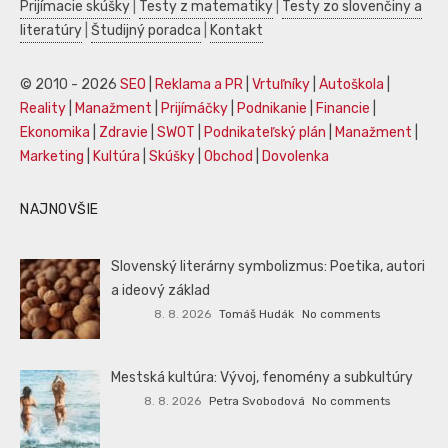
Prijímacie skúšky
|
Testy z matematiky
|
Testy zo slovenčiny a
literatúry
|
Študijný poradca
|
Kontakt
© 2010 - 2026
SEO
|
Reklama a PR
|
Vrtuľníky
|
Autoškola
|
Reality
|
Manažment
|
Prijímáčky
|
Podnikanie
|
Financie
|
Ekonomika
|
Zdravie
|
SWOT
|
Podnikateľský plán
|
Manažment
|
Marketing
|
Kultúra
|
Skúšky
|
Obchod
|
Dovolenka
NAJNOVŠIE
Slovenský literárny symbolizmus: Poetika, autori
a ideový základ
8. 8. 2026
Tomáš Hudák
No comments
Mestská kultúra: Vývoj, fenomény a subkultúry
8. 8. 2026
Petra Svobodová
No comments