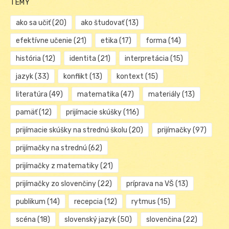
TÉMY
ako sa učiť
(20)
ako študovať
(13)
efektívne učenie
(21)
etika
(17)
forma
(14)
história
(12)
identita
(21)
interpretácia
(15)
jazyk
(33)
konflikt
(13)
kontext
(15)
literatúra
(49)
matematika
(47)
materiály
(13)
pamäť
(12)
prijímacie skúšky
(116)
prijímacie skúšky na strednú školu
(20)
prijímačky
(97)
prijímačky na strednú
(62)
prijímačky z matematiky
(21)
prijímačky zo slovenčiny
(22)
príprava na VŠ
(13)
publikum
(14)
recepcia
(12)
rytmus
(15)
scéna
(18)
slovenský jazyk
(50)
slovenčina
(22)