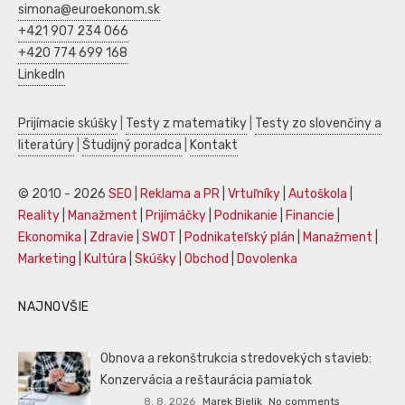
simona@euroekonom.sk
+421 907 234 066
+420 774 699 168
LinkedIn
Prijímacie skúšky
|
Testy z matematiky
|
Testy zo slovenčiny a
literatúry
|
Študijný poradca
|
Kontakt
© 2010 - 2026
SEO
|
Reklama a PR
|
Vrtuľníky
|
Autoškola
|
Reality
|
Manažment
|
Prijímáčky
|
Podnikanie
|
Financie
|
Ekonomika
|
Zdravie
|
SWOT
|
Podnikateľský plán
|
Manažment
|
Marketing
|
Kultúra
|
Skúšky
|
Obchod
|
Dovolenka
NAJNOVŠIE
Obnova a rekonštrukcia stredovekých stavieb:
Konzervácia a reštaurácia pamiatok
8. 8. 2026
Marek Bielik
No comments