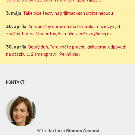
35/7 je 5 s tym ze jeden strom tam uz je takze 5-...
3. mája
:
Take blbe testy na prijimackach urcite nebudu
30. apríla
:
Áno, prílišný dôraz na matematiku môže vyvíjať
značný tlak na študentov, čo môže viesť k zvýšenej úz...
30. apríla
:
Dobrý deň, Fero, máte pravdu, ďakujeme, odpoveď
na otázku č. 2 sme opravili. Pekný deň.
KONTAKT
šéfredaktorka
Simona Česaná