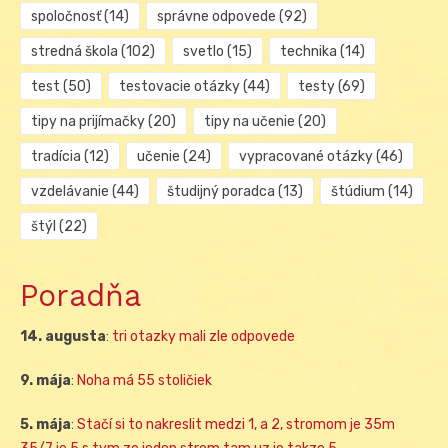
spoločnosť
(14)
správne odpovede
(92)
stredná škola
(102)
svetlo
(15)
technika
(14)
test
(50)
testovacie otázky
(44)
testy
(69)
tipy na prijímačky
(20)
tipy na učenie
(20)
tradícia
(12)
učenie
(24)
vypracované otázky
(46)
vzdelávanie
(44)
študijný poradca
(13)
štúdium
(14)
štýl
(22)
Poradňa
14. augusta
:
tri otazky mali zle odpovede
9. mája
:
Noha má 55 stoličiek
5. mája
:
Stačí si to nakreslit medzi 1, a 2, stromom je 35m