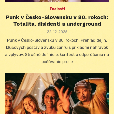
Znalosti
Punk v Česko-Slovensku v 80. rokoch:
Totalita, disidenti a underground
Posted
22. 12. 2025
on
Punk v Česko-Slovensku v 80. rokoch: Prehľad dejín,
kľúčových postáv a zvuku žánru s príkladmi nahrávok
a vplyvov. Stručné definície, kontext a odporúčania na
počúvanie pre le