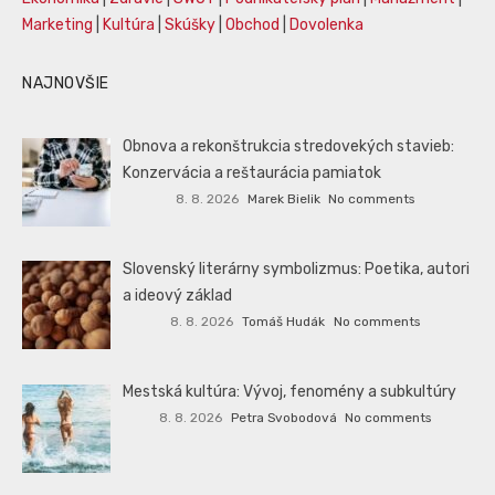
Marketing
|
Kultúra
|
Skúšky
|
Obchod
|
Dovolenka
NAJNOVŠIE
Obnova a rekonštrukcia stredovekých stavieb:
Konzervácia a reštaurácia pamiatok
8. 8. 2026
Marek Bielik
No comments
Slovenský literárny symbolizmus: Poetika, autori
a ideový základ
8. 8. 2026
Tomáš Hudák
No comments
Mestská kultúra: Vývoj, fenomény a subkultúry
8. 8. 2026
Petra Svobodová
No comments