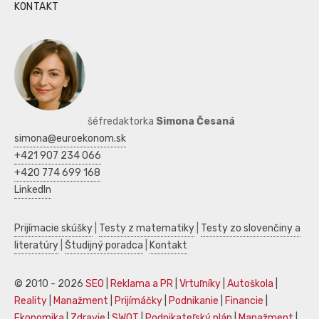
KONTAKT
šéfredaktorka
Simona Česaná
simona@euroekonom.sk
+421 907 234 066
+420 774 699 168
LinkedIn
Prijímacie skúšky
|
Testy z matematiky
|
Testy zo slovenčiny a
literatúry
|
Študijný poradca
|
Kontakt
© 2010 - 2026
SEO
|
Reklama a PR
|
Vrtuľníky
|
Autoškola
|
Reality
|
Manažment
|
Prijímáčky
|
Podnikanie
|
Financie
|
Ekonomika
|
Zdravie
|
SWOT
|
Podnikateľský plán
|
Manažment
|