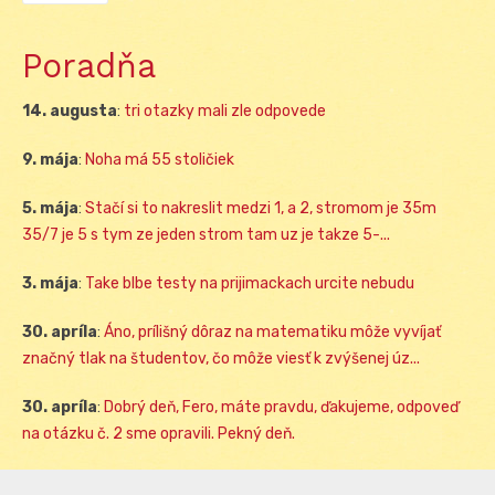
Poradňa
14. augusta
:
tri otazky mali zle odpovede
9. mája
:
Noha má 55 stoličiek
5. mája
:
Stačí si to nakreslit medzi 1, a 2, stromom je 35m
35/7 je 5 s tym ze jeden strom tam uz je takze 5-...
3. mája
:
Take blbe testy na prijimackach urcite nebudu
30. apríla
:
Áno, prílišný dôraz na matematiku môže vyvíjať
značný tlak na študentov, čo môže viesť k zvýšenej úz...
30. apríla
:
Dobrý deň, Fero, máte pravdu, ďakujeme, odpoveď
na otázku č. 2 sme opravili. Pekný deň.