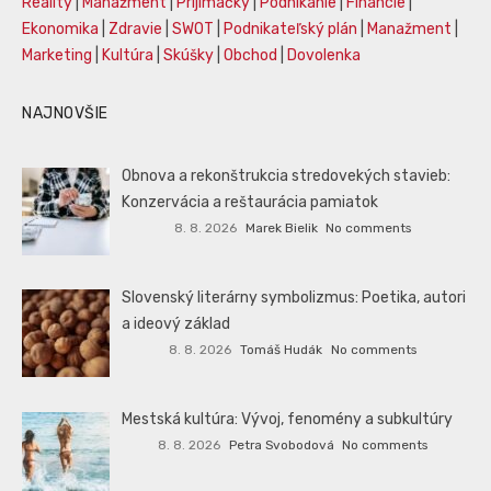
Reality
|
Manažment
|
Prijímáčky
|
Podnikanie
|
Financie
|
Ekonomika
|
Zdravie
|
SWOT
|
Podnikateľský plán
|
Manažment
|
Marketing
|
Kultúra
|
Skúšky
|
Obchod
|
Dovolenka
NAJNOVŠIE
Obnova a rekonštrukcia stredovekých stavieb:
Konzervácia a reštaurácia pamiatok
8. 8. 2026
Marek Bielik
No comments
Slovenský literárny symbolizmus: Poetika, autori
a ideový základ
8. 8. 2026
Tomáš Hudák
No comments
Mestská kultúra: Vývoj, fenomény a subkultúry
8. 8. 2026
Petra Svobodová
No comments