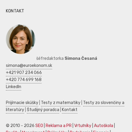
KONTAKT
šéfredaktorka
Simona Česaná
simona@euroekonom.sk
+421 907 234 066
+420 774 699 168
LinkedIn
Prijímacie skúšky
|
Testy z matematiky
|
Testy zo slovenčiny a
literatúry
|
Študijný poradca
|
Kontakt
© 2010 - 2026
SEO
|
Reklama a PR
|
Vrtuľníky
|
Autoškola
|