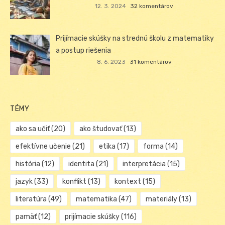
12. 3. 2024
32 komentárov
Prijímacie skúšky na strednú školu z matematiky
a postup riešenia
8. 6. 2023
31 komentárov
TÉMY
ako sa učiť
(20)
ako študovať
(13)
efektívne učenie
(21)
etika
(17)
forma
(14)
história
(12)
identita
(21)
interpretácia
(15)
jazyk
(33)
konflikt
(13)
kontext
(15)
literatúra
(49)
matematika
(47)
materiály
(13)
pamäť
(12)
prijímacie skúšky
(116)