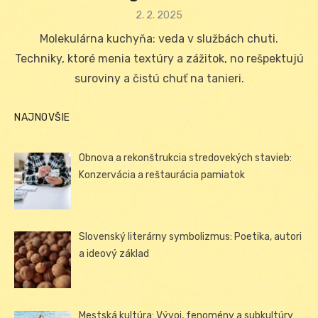
Posted
2. 2. 2025
on
Molekulárna kuchyňa: veda v službách chuti.
Techniky, ktoré menia textúry a zážitok, no rešpektujú
suroviny a čistú chuť na tanieri.
NAJNOVŠIE
Obnova a rekonštrukcia stredovekých stavieb:
Konzervácia a reštaurácia pamiatok
Slovenský literárny symbolizmus: Poetika, autori
a ideový základ
Mestská kultúra: Vývoj, fenomény a subkultúry