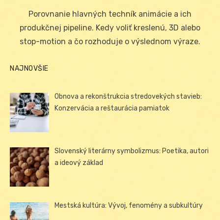
on
Porovnanie hlavných techník animácie a ich
produkčnej pipeline. Kedy voliť kreslenú, 3D alebo
stop-motion a čo rozhoduje o výslednom výraze.
NAJNOVŠIE
Obnova a rekonštrukcia stredovekých stavieb:
Konzervácia a reštaurácia pamiatok
Slovenský literárny symbolizmus: Poetika, autori
a ideový základ
Mestská kultúra: Vývoj, fenomény a subkultúry