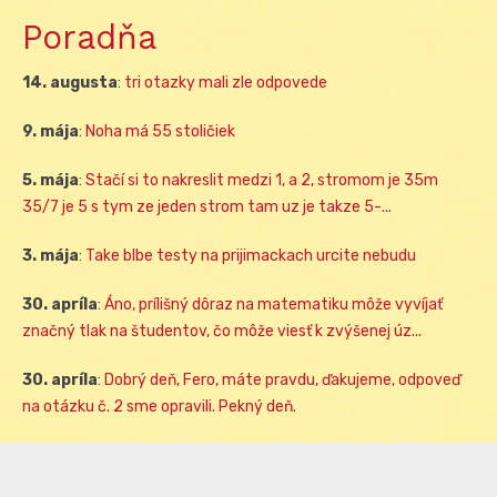
Poradňa
14. augusta
:
tri otazky mali zle odpovede
9. mája
:
Noha má 55 stoličiek
5. mája
:
Stačí si to nakreslit medzi 1, a 2, stromom je 35m
35/7 je 5 s tym ze jeden strom tam uz je takze 5-...
3. mája
:
Take blbe testy na prijimackach urcite nebudu
30. apríla
:
Áno, prílišný dôraz na matematiku môže vyvíjať
značný tlak na študentov, čo môže viesť k zvýšenej úz...
30. apríla
:
Dobrý deň, Fero, máte pravdu, ďakujeme, odpoveď
na otázku č. 2 sme opravili. Pekný deň.