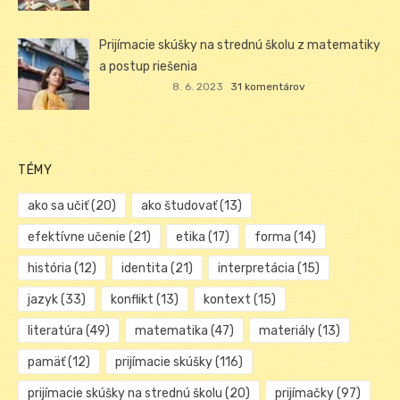
Prijímacie skúšky na strednú školu z matematiky
a postup riešenia
8. 6. 2023
31 komentárov
TÉMY
ako sa učiť
(20)
ako študovať
(13)
efektívne učenie
(21)
etika
(17)
forma
(14)
história
(12)
identita
(21)
interpretácia
(15)
jazyk
(33)
konflikt
(13)
kontext
(15)
literatúra
(49)
matematika
(47)
materiály
(13)
pamäť
(12)
prijímacie skúšky
(116)
prijímacie skúšky na strednú školu
(20)
prijímačky
(97)