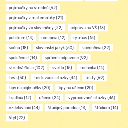
prijímačky na strednú
(62)
prijímačky z matematiky
(21)
prijímačky zo slovenčiny
(22)
príprava na VŠ
(13)
publikum
(14)
recepcia
(12)
rytmus
(15)
scéna
(18)
slovenský jazyk
(50)
slovenčina
(22)
spoločnosť
(14)
správne odpovede
(92)
stredná škola
(102)
svetlo
(15)
technika
(14)
test
(50)
testovacie otázky
(44)
testy
(69)
tipy na prijímačky
(20)
tipy na učenie
(20)
tradícia
(12)
učenie
(24)
vypracované otázky
(46)
vzdelávanie
(44)
študijný poradca
(13)
štúdium
(14)
štýl
(22)