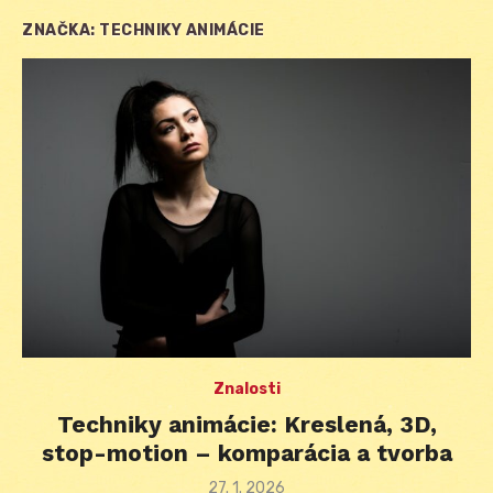
ZNAČKA:
TECHNIKY ANIMÁCIE
Znalosti
Techniky animácie: Kreslená, 3D,
stop-motion – komparácia a tvorba
Posted
27. 1. 2026