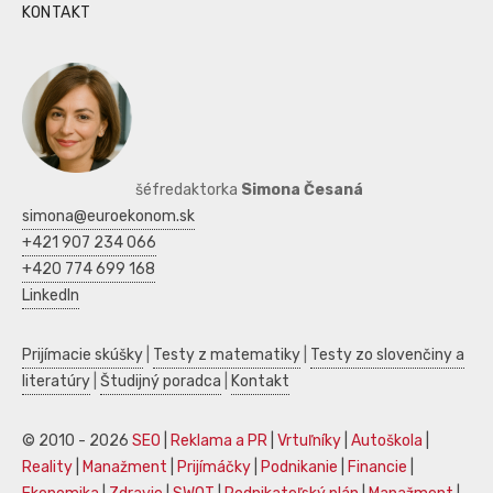
KONTAKT
šéfredaktorka
Simona Česaná
simona@euroekonom.sk
+421 907 234 066
+420 774 699 168
LinkedIn
Prijímacie skúšky
|
Testy z matematiky
|
Testy zo slovenčiny a
literatúry
|
Študijný poradca
|
Kontakt
© 2010 - 2026
SEO
|
Reklama a PR
|
Vrtuľníky
|
Autoškola
|
Reality
|
Manažment
|
Prijímáčky
|
Podnikanie
|
Financie
|