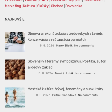
Ekonomika
|
Zdravie
|
SWOT
|
Podnikateľský plán
|
Manažment
|
Marketing
|
Kultúra
|
Skúšky
|
Obchod
|
Dovolenka
NAJNOVŠIE
Obnova a rekonštrukcia stredovekých stavieb:
Konzervácia a reštaurácia pamiatok
8. 8. 2026
Marek Bielik
No comments
Slovenský literárny symbolizmus: Poetika, autori
a ideový základ
8. 8. 2026
Tomáš Hudák
No comments
Mestská kultúra: Vývoj, fenomény a subkultúry
8. 8. 2026
Petra Svobodová
No comments