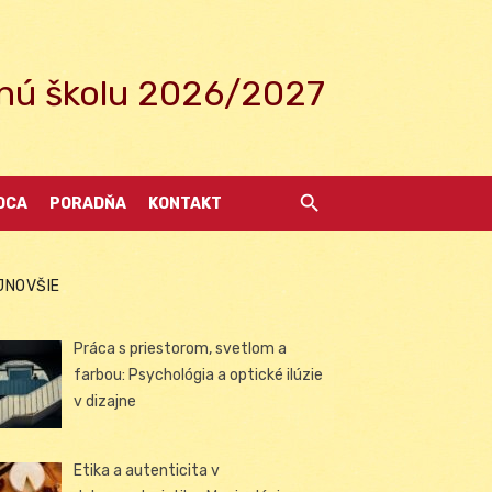
ednú školu 2026/2027
DCA
PORADŇA
KONTAKT
JNOVŠIE
Práca s priestorom, svetlom a
farbou: Psychológia a optické ilúzie
v dizajne
Etika a autenticita v