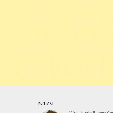
KONTAKT
šéfredaktorka
Simona Če