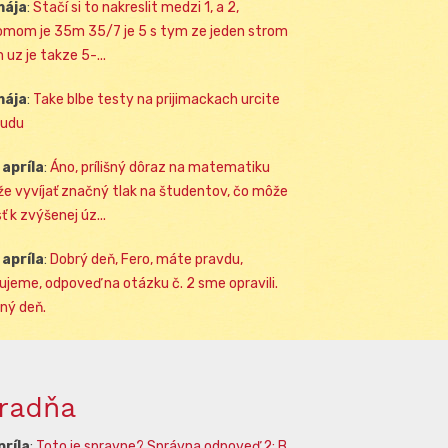
mája
:
Stačí si to nakreslit medzi 1, a 2,
omom je 35m 35/7 je 5 s tym ze jeden strom
 uz je takze 5-...
mája
:
Take blbe testy na prijimackach urcite
udu
 apríla
:
Áno, prílišný dôraz na matematiku
e vyvíjať značný tlak na študentov, čo môže
ť k zvýšenej úz...
 apríla
:
Dobrý deň, Fero, máte pravdu,
ujeme, odpoveď na otázku č. 2 sme opravili.
ný deň.
radňa
príla
:
Toto je spravne? Správna odpoveď 2: B.