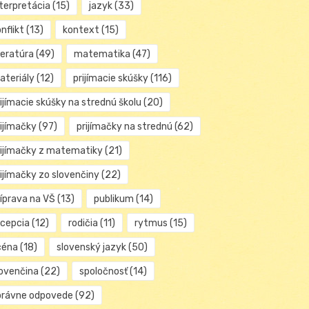
nterpretácia
(15)
jazyk
(33)
nflikt
(13)
kontext
(15)
teratúra
(49)
matematika
(47)
ateriály
(12)
prijímacie skúšky
(116)
ijímacie skúšky na strednú školu
(20)
rijímačky
(97)
prijímačky na strednú
(62)
rijímačky z matematiky
(21)
rijímačky zo slovenčiny
(22)
ríprava na VŠ
(13)
publikum
(14)
ecepcia
(12)
rodičia
(11)
rytmus
(15)
céna
(18)
slovenský jazyk
(50)
lovenčina
(22)
spoločnosť
(14)
právne odpovede
(92)