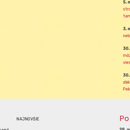
5. 
str
tam
3. 
neb
30.
môž
vies
30.
ďak
Pek
Po
NAJNOVŠIE
29. a
saná