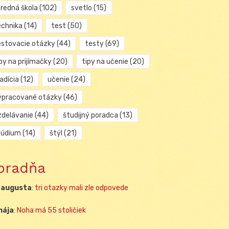
tredná škola
(102)
svetlo
(15)
echnika
(14)
test
(50)
estovacie otázky
(44)
testy
(69)
py na prijímačky
(20)
tipy na učenie
(20)
adícia
(12)
učenie
(24)
ypracované otázky
(46)
zdelávanie
(44)
študijný poradca
(13)
túdium
(14)
štýl
(21)
oradňa
 augusta
:
tri otazky mali zle odpovede
mája
:
Noha má 55 stoličiek