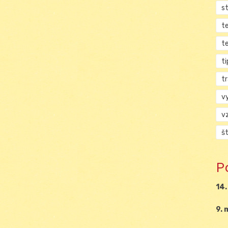
s
t
t
ti
tr
v
v
š
P
14.
9. 