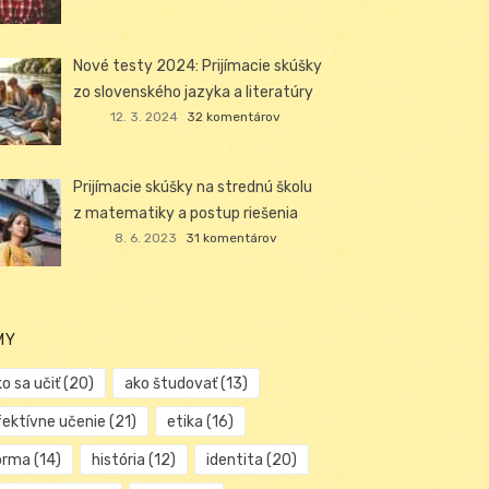
Nové testy 2024: Prijímacie skúšky
zo slovenského jazyka a literatúry
12. 3. 2024
32 komentárov
Prijímacie skúšky na strednú školu
z matematiky a postup riešenia
8. 6. 2023
31 komentárov
MY
o sa učiť
(20)
ako študovať
(13)
fektívne učenie
(21)
etika
(16)
orma
(14)
história
(12)
identita
(20)