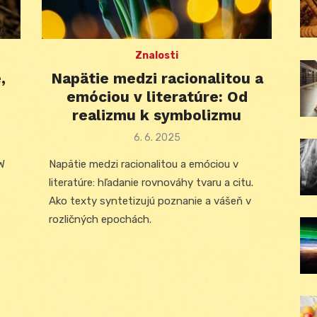
Znalosti
,
Napätie medzi racionalitou a
emóciou v literatúre: Od
realizmu k symbolizmu
Posted
6. 6. 2025
on
W
Napätie medzi racionalitou a emóciou v
literatúre: hľadanie rovnováhy tvaru a citu.
Ako texty syntetizujú poznanie a vášeň v
rozličných epochách.