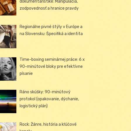
dokumentaristike: Manipulácia,
zodpovednosť a hranice pravdy
Regionálne pivné štýly v Európe a
na Slovensku: Špecifiká a identita
Time-boxing seminárnej práce: 6 x
90-minútové bloky pre efektívne
písanie
Ráno skúšky: 90-minútový
protokol (opakovanie, dýchanie,
logistický plán)
Rock: Žánre, história a kľúčové