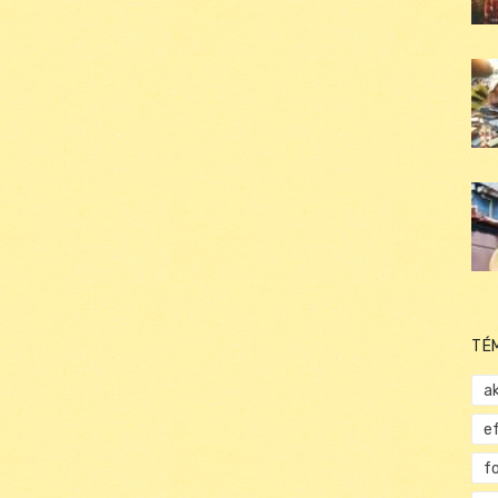
TÉ
ak
e
f