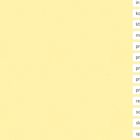
i
ko
li
m
pr
p
p
p
p
r
s
s
s