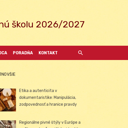
ednú školu 2026/2027
DCA
PORADŇA
KONTAKT
JNOVŠIE
Etika a autenticita v
dokumentaristike: Manipulácia,
zodpovednosť a hranice pravdy
Regionálne pivné štýly v Európe a