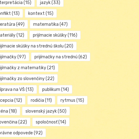
nterpretácia
(15)
jazyk
(33)
nflikt
(13)
kontext
(15)
teratúra
(49)
matematika
(47)
ateriály
(12)
prijímacie skúšky
(116)
ijímacie skúšky na strednú školu
(20)
rijímačky
(97)
prijímačky na strednú
(62)
rijímačky z matematiky
(21)
rijímačky zo slovenčiny
(22)
ríprava na VŠ
(13)
publikum
(14)
ecepcia
(12)
rodičia
(11)
rytmus
(15)
céna
(18)
slovenský jazyk
(50)
lovenčina
(22)
spoločnosť
(14)
právne odpovede
(92)