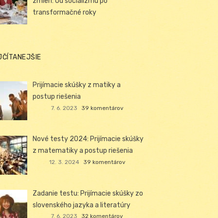
zmien: Od socializmu po
transformačné roky
JČÍTANEJŠIE
Prijímacie skúšky z matiky a
postup riešenia
7. 6. 2023
39 komentárov
Nové testy 2024: Prijímacie skúšky
z matematiky a postup riešenia
12. 3. 2024
39 komentárov
Zadanie testu: Prijímacie skúšky zo
slovenského jazyka a literatúry
7. 6. 2023
32 komentárov