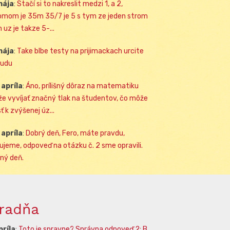
mája
:
Stačí si to nakreslit medzi 1, a 2,
omom je 35m 35/7 je 5 s tym ze jeden strom
 uz je takze 5-...
mája
:
Take blbe testy na prijimackach urcite
udu
 apríla
:
Áno, prílišný dôraz na matematiku
e vyvíjať značný tlak na študentov, čo môže
ť k zvýšenej úz...
 apríla
:
Dobrý deň, Fero, máte pravdu,
ujeme, odpoveď na otázku č. 2 sme opravili.
ný deň.
radňa
príla
:
Toto je spravne? Správna odpoveď 2: B.