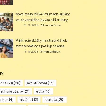
Nové testy 2024: Prijímacie skúšky
zo slovenského jazyka a literatúry
12. 3. 2024
32 komentárov
Prijímacie skúšky na strednú školu
z matematiky a postup riešenia
8. 6. 2023
31 komentárov
MY
o sa učiť
(20)
ako študovať
(13)
fektívne učenie
(21)
etika
(16)
orma
(14)
história
(12)
identita
(20)