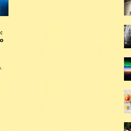
:
o
a,