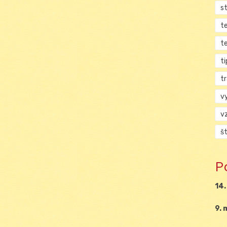
s
t
t
ti
tr
v
v
š
P
14.
9. 