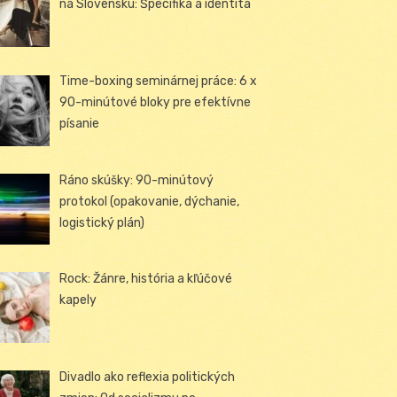
na Slovensku: Špecifiká a identita
Time-boxing seminárnej práce: 6 x
90-minútové bloky pre efektívne
písanie
Ráno skúšky: 90-minútový
protokol (opakovanie, dýchanie,
logistický plán)
Rock: Žánre, história a kľúčové
kapely
Divadlo ako reflexia politických