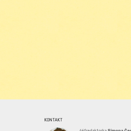
KONTAKT
šéfredaktorka
Simona Če