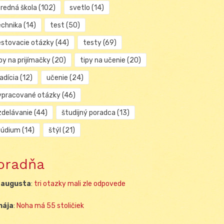
tredná škola
(102)
svetlo
(14)
echnika
(14)
test
(50)
estovacie otázky
(44)
testy
(69)
py na prijímačky
(20)
tipy na učenie
(20)
adícia
(12)
učenie
(24)
ypracované otázky
(46)
zdelávanie
(44)
študijný poradca
(13)
túdium
(14)
štýl
(21)
oradňa
 augusta
:
tri otazky mali zle odpovede
mája
:
Noha má 55 stoličiek