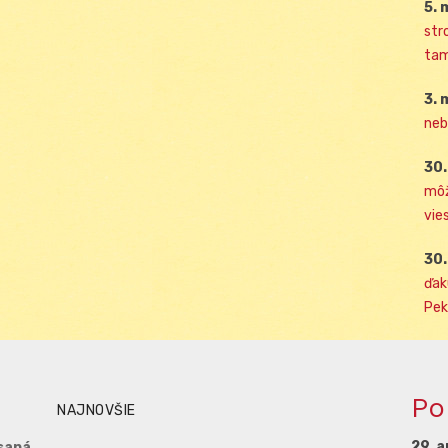
5. 
str
tam
3. 
neb
30.
môž
vies
30.
ďak
Pek
Po
NAJNOVŠIE
29. a
saná