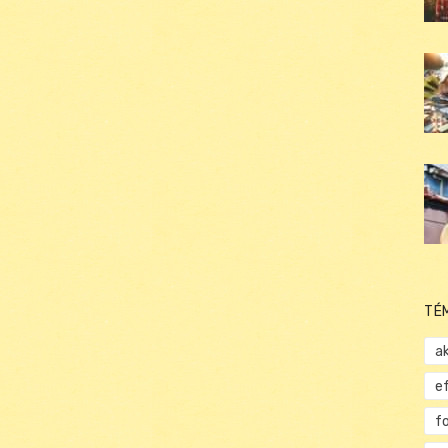
TÉ
ak
e
f