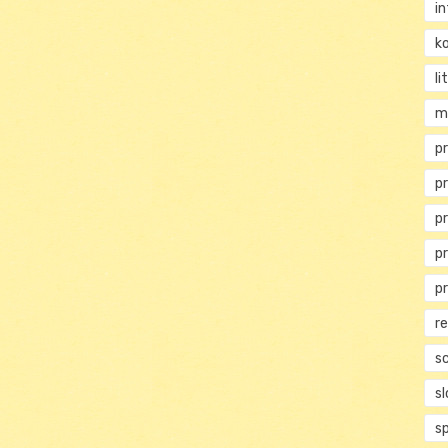
i
ko
li
m
pr
p
p
p
p
r
s
s
s