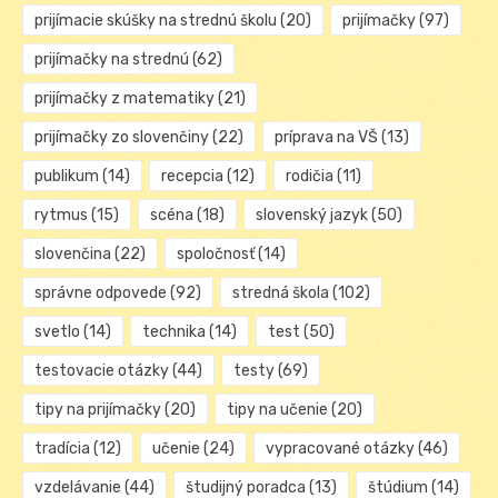
prijímacie skúšky na strednú školu
(20)
prijímačky
(97)
prijímačky na strednú
(62)
prijímačky z matematiky
(21)
prijímačky zo slovenčiny
(22)
príprava na VŠ
(13)
publikum
(14)
recepcia
(12)
rodičia
(11)
rytmus
(15)
scéna
(18)
slovenský jazyk
(50)
slovenčina
(22)
spoločnosť
(14)
správne odpovede
(92)
stredná škola
(102)
svetlo
(14)
technika
(14)
test
(50)
testovacie otázky
(44)
testy
(69)
tipy na prijímačky
(20)
tipy na učenie
(20)
tradícia
(12)
učenie
(24)
vypracované otázky
(46)
vzdelávanie
(44)
študijný poradca
(13)
štúdium
(14)