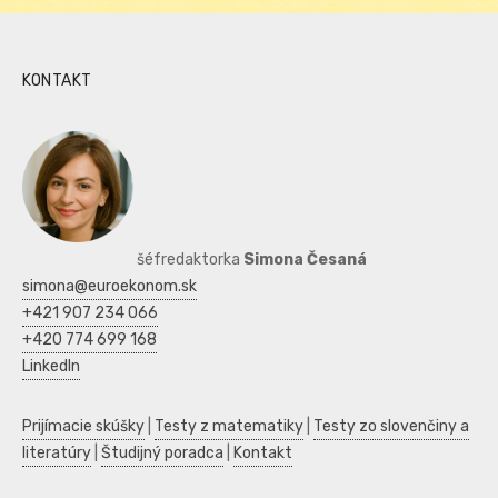
KONTAKT
šéfredaktorka
Simona Česaná
simona@euroekonom.sk
+421 907 234 066
+420 774 699 168
LinkedIn
Prijímacie skúšky
|
Testy z matematiky
|
Testy zo slovenčiny a
literatúry
|
Študijný poradca
|
Kontakt