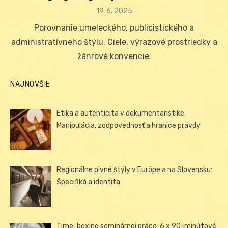
Posted
19. 6. 2025
on
Porovnanie umeleckého, publicistického a
administratívneho štýlu. Ciele, výrazové prostriedky a
žánrové konvencie.
NAJNOVŠIE
Etika a autenticita v dokumentaristike:
Manipulácia, zodpovednosť a hranice pravdy
Regionálne pivné štýly v Európe a na Slovensku:
Špecifiká a identita
Time-boxing seminárnej práce: 6 x 90-minútové