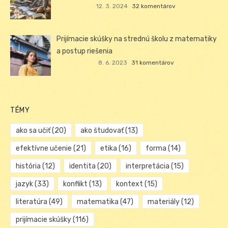
12. 3. 2024
32 komentárov
Prijímacie skúšky na strednú školu z matematiky
a postup riešenia
8. 6. 2023
31 komentárov
TÉMY
ako sa učiť
(20)
ako študovať
(13)
efektívne učenie
(21)
etika
(16)
forma
(14)
história
(12)
identita
(20)
interpretácia
(15)
jazyk
(33)
konflikt
(13)
kontext
(15)
literatúra
(49)
matematika
(47)
materiály
(12)
prijímacie skúšky
(116)