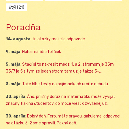
štýl
(21)
Poradňa
14. augusta
:
tri otazky mali zle odpovede
9. mája
:
Noha má 55 stoličiek
5. mája
:
Stačí si to nakreslit medzi 1, a 2, stromom je 35m
35/7 je 5 s tym ze jeden strom tam uz je takze 5-...
3. mája
:
Take blbe testy na prijimackach urcite nebudu
30. apríla
:
Áno, prílišný dôraz na matematiku môže vyvíjať
značný tlak na študentov, čo môže viesť k zvýšenej úz...
30. apríla
:
Dobrý deň, Fero, máte pravdu, ďakujeme, odpoveď
na otázku č. 2 sme opravili. Pekný deň.