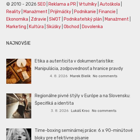
© 2010 - 2026
SEO
|
Reklama a PR
|
Vrtuľníky
|
Autoškola
|
Reality
|
Manažment
|
Prijímáčky
|
Podnikanie
|
Financie
|
Ekonomika
|
Zdravie
|
SWOT
|
Podnikateľský plán
|
Manažment
|
Marketing
|
Kultúra
|
Skúšky
|
Obchod
|
Dovolenka
NAJNOVŠIE
Etika a autenticita v dokumentaristike:
Manipulácia, zodpovednosť a hranice pravdy
4. 8. 2026
Marek Bielik
No comments
Regionálne pivné štýly v Európe a na Slovensku:
Špecifiká a identita
3. 8. 2026
Lukáš Kroc
No comments
Time-boxing seminárnej práce: 6 x 90-minútové
bloky pre efektívne písanie