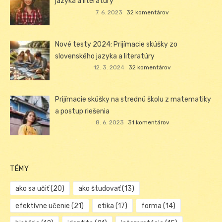
jazyka a literatúry
7. 6. 2023
32 komentárov
Nové testy 2024: Prijímacie skúšky zo
slovenského jazyka a literatúry
12. 3. 2024
32 komentárov
Prijímacie skúšky na strednú školu z matematiky
a postup riešenia
8. 6. 2023
31 komentárov
TÉMY
ako sa učiť
(20)
ako študovať
(13)
efektívne učenie
(21)
etika
(17)
forma
(14)