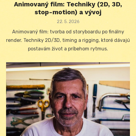
Animovaný film: Techniky (2D, 3D,
stop-motion) a vývoj
Posted
22. 5. 2026
on
Animovaný film: tvorba od storyboardu po finálny
render. Techniky 2D/3D, timing a rigging, ktoré dávajú
postavám život a príbehom rytmus.