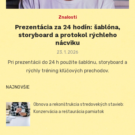
Znalosti
Prezentácia za 24 hodín: šablóna,
storyboard a protokol rýchleho
nácviku
Posted
23. 1. 2026
on
Pri prezentácii do 24 h použite šablónu, storyboard a
rýchly tréning kľúčových prechodov.
NAJNOVŠIE
Obnova a rekonštrukcia stredovekých stavieb:
Konzervácia a reštaurácia pamiatok