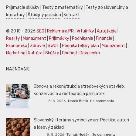
Prijímacie skúšky
|
Testy z matematiky
|
Testy zo slovenčiny a
literatúry
|
Študijný poradca
|
Kontakt
© 2010 - 2026
SEO
|
Reklama a PR
|
Vrtuľníky
|
Autoškola
|
Reality
|
Manažment
|
Prijímáčky
|
Podnikanie
|
Financie
|
Ekonomika
|
Zdravie
|
SWOT
|
Podnikateľský plán
|
Manažment
|
Marketing
|
Kultúra
|
Skúšky
|
Obchod
|
Dovolenka
NAJNOVŠIE
Obnova a rekonštrukcia stredovekých stavieb:
Konzervácia a reštaurácia pamiatok
8. 8. 2026
Marek Bielik
No comments
Slovenský literárny symbolizmus: Poetika, autori
a ideový základ
8. 8. 2026
Tomáš Hudák
No comments