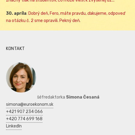
značný tlak na študentov, čo môže viesť k zvýšenej úz...
30. apríla
:
Dobrý deň, Fero, máte pravdu, ďakujeme, odpoveď
na otázku č. 2 sme opravili. Pekný deň.
KONTAKT
šéfredaktorka
Simona Česaná
simona@euroekonom.sk
+421 907 234 066
+420 774 699 168
LinkedIn