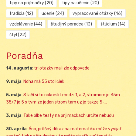
tipy na prijímačky
(20)
tipy na učenie
(20)
tradícia
(12)
učenie
(24)
vypracované otázky
(46)
vzdelávanie
(44)
študijný poradca
(13)
štúdium
(14)
štýl
(22)
Poradňa
14. augusta
:
tri otazky mali zle odpovede
9. mája
:
Noha má 55 stoličiek
5. mája
:
Stačí si to nakreslit medzi 1, a 2, stromom je 35m
35/7 je 5 s tym ze jeden strom tam uz je takze 5-...
3. mája
:
Take blbe testy na prijimackach urcite nebudu
30. apríla
:
Áno, prílišný dôraz na matematiku môže vyvíjať