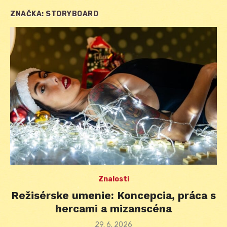
ZNAČKA:
STORYBOARD
Znalosti
Režisérske umenie: Koncepcia, práca s
hercami a mizanscéna
Posted
29. 6. 2026