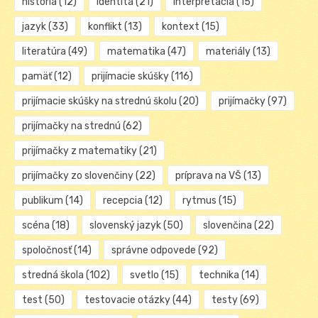
história
(12)
identita
(21)
interpretácia
(15)
jazyk
(33)
konflikt
(13)
kontext
(15)
literatúra
(49)
matematika
(47)
materiály
(13)
pamäť
(12)
prijímacie skúšky
(116)
prijímacie skúšky na strednú školu
(20)
prijímačky
(97)
prijímačky na strednú
(62)
prijímačky z matematiky
(21)
prijímačky zo slovenčiny
(22)
príprava na VŠ
(13)
publikum
(14)
recepcia
(12)
rytmus
(15)
scéna
(18)
slovenský jazyk
(50)
slovenčina
(22)
spoločnosť
(14)
správne odpovede
(92)
stredná škola
(102)
svetlo
(15)
technika
(14)
test
(50)
testovacie otázky
(44)
testy
(69)