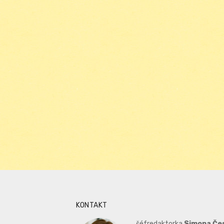
KONTAKT
šéfredaktorka
Simona Če