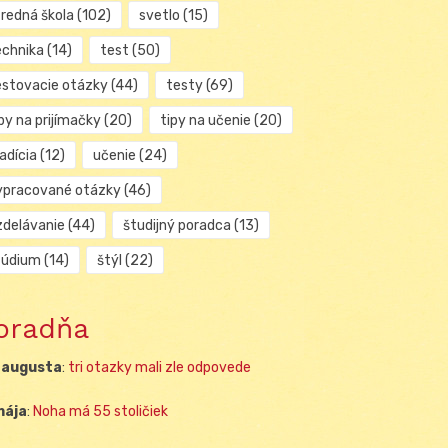
tredná škola
(102)
svetlo
(15)
echnika
(14)
test
(50)
estovacie otázky
(44)
testy
(69)
py na prijímačky
(20)
tipy na učenie
(20)
adícia
(12)
učenie
(24)
ypracované otázky
(46)
zdelávanie
(44)
študijný poradca
(13)
túdium
(14)
štýl
(22)
oradňa
 augusta
:
tri otazky mali zle odpovede
mája
:
Noha má 55 stoličiek