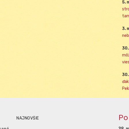
5. 
str
tam
3. 
neb
30.
môž
vies
30.
ďak
Pek
Po
NAJNOVŠIE
29. a
saná