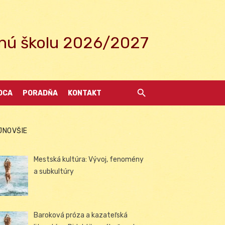
ednú školu 2026/2027
DCA
PORADŇA
KONTAKT
JNOVŠIE
Mestská kultúra: Vývoj, fenomény
a subkultúry
Baroková próza a kazateľská