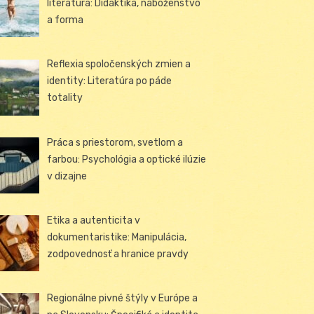
literatúra: Didaktika, náboženstvo
a forma
Reflexia spoločenských zmien a
identity: Literatúra po páde
totality
Práca s priestorom, svetlom a
farbou: Psychológia a optické ilúzie
v dizajne
Etika a autenticita v
dokumentaristike: Manipulácia,
zodpovednosť a hranice pravdy
Regionálne pivné štýly v Európe a