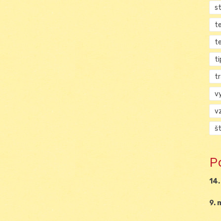
s
t
t
ti
tr
v
v
š
P
14.
9. 