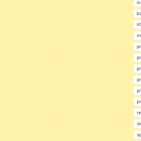
i
ko
li
m
pr
pr
p
p
p
p
r
s
s