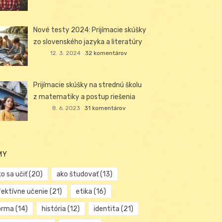
Nové testy 2024: Prijímacie skúšky
zo slovenského jazyka a literatúry
12. 3. 2024
32 komentárov
Prijímacie skúšky na strednú školu
z matematiky a postup riešenia
8. 6. 2023
31 komentárov
MY
o sa učiť
(20)
ako študovať
(13)
fektívne učenie
(21)
etika
(16)
orma
(14)
história
(12)
identita
(21)