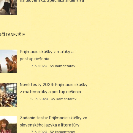
na Slovensku: Špecifiká a identita
JČÍTANEJŠIE
Prijímacie skúšky z matiky a
postup riešenia
7. 6. 2023
39 komentárov
Nové testy 2024: Prijímacie skúšky
z matematiky a postup riešenia
12. 3. 2024
39 komentárov
Zadanie testu: Prijímacie skúšky zo
slovenského jazyka a literatúry
7. 6. 2023
32 komentárov