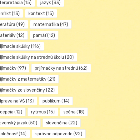
nterpretácia
(15)
jazyk
(33)
nflikt
(13)
kontext
(15)
teratúra
(49)
matematika
(47)
ateriály
(12)
pamäť
(12)
ijímacie skúšky
(116)
ijímacie skúšky na strednú školu
(20)
rijímačky
(97)
prijímačky na strednú
(62)
rijímačky z matematiky
(21)
rijímačky zo slovenčiny
(22)
ríprava na VŠ
(13)
publikum
(14)
ecepcia
(12)
rytmus
(15)
scéna
(18)
lovenský jazyk
(50)
slovenčina
(22)
poločnosť
(14)
správne odpovede
(92)