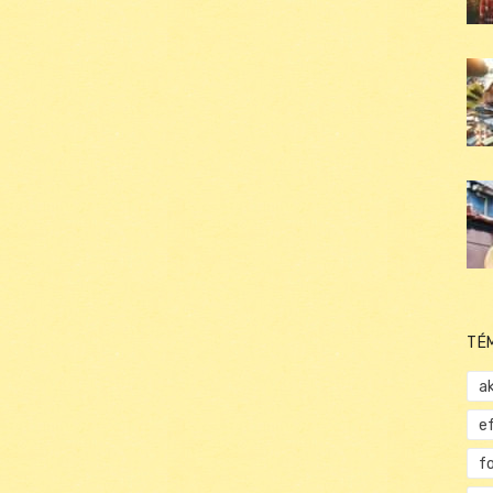
TÉ
ak
e
f