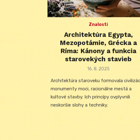
Znalosti
Architektúra Egypta,
Mezopotámie, Grécka a
Ríma: Kánony a funkcia
starovekých stavieb
Posted
16. 8. 2025
on
Architektúra staroveku formovala civilizác
monumenty moci, racionálne mestá a
kultové stavby. Ich princípy ovplyvnili
neskoršie slohy a techniky.