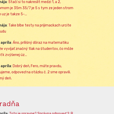
mája
:
Stačí si to nakreslit medzi 1, a 2,
omom je 35m 35/7 je 5 s tym ze jeden strom
 uz je takze 5-...
mája
:
Take blbe testy na prijimackach urcite
udu
 apríla
:
Áno, prílišný dôraz na matematiku
e vyvíjať značný tlak na študentov, čo môže
ť k zvýšenej úz...
 apríla
:
Dobrý deň, Fero, máte pravdu,
ujeme, odpoveď na otázku č. 2 sme opravili.
ný deň.
radňa
príla
:
Toto je spravne? Správna odpoveď 2: B.