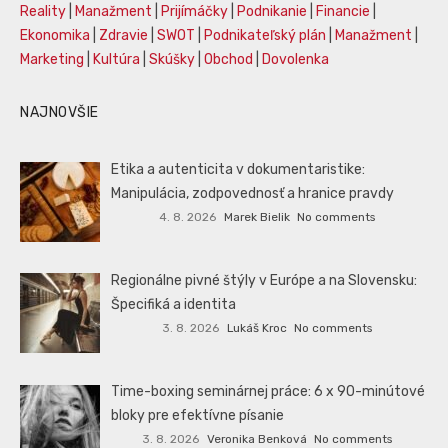
Reality
|
Manažment
|
Prijímáčky
|
Podnikanie
|
Financie
|
Ekonomika
|
Zdravie
|
SWOT
|
Podnikateľský plán
|
Manažment
|
Marketing
|
Kultúra
|
Skúšky
|
Obchod
|
Dovolenka
NAJNOVŠIE
Etika a autenticita v dokumentaristike:
Manipulácia, zodpovednosť a hranice pravdy
4. 8. 2026
Marek Bielik
No comments
Regionálne pivné štýly v Európe a na Slovensku:
Špecifiká a identita
3. 8. 2026
Lukáš Kroc
No comments
Time-boxing seminárnej práce: 6 x 90-minútové
bloky pre efektívne písanie
3. 8. 2026
Veronika Benková
No comments