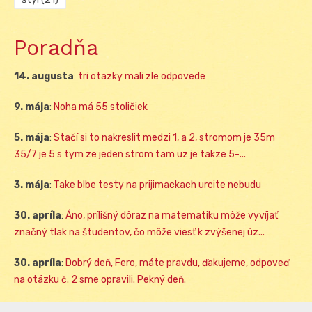
Poradňa
14. augusta
:
tri otazky mali zle odpovede
9. mája
:
Noha má 55 stoličiek
5. mája
:
Stačí si to nakreslit medzi 1, a 2, stromom je 35m
35/7 je 5 s tym ze jeden strom tam uz je takze 5-...
3. mája
:
Take blbe testy na prijimackach urcite nebudu
30. apríla
:
Áno, prílišný dôraz na matematiku môže vyvíjať
značný tlak na študentov, čo môže viesť k zvýšenej úz...
30. apríla
:
Dobrý deň, Fero, máte pravdu, ďakujeme, odpoveď
na otázku č. 2 sme opravili. Pekný deň.