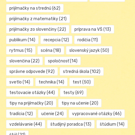
prijímačky na strednú
(62)
prijímačky z matematiky
(21)
prijímačky zo slovenčiny
(22)
príprava na VŠ
(13)
publikum
(14)
recepcia
(12)
rodičia
(11)
rytmus
(15)
scéna
(18)
slovenský jazyk
(50)
slovenčina
(22)
spoločnosť
(14)
správne odpovede
(92)
stredná škola
(102)
svetlo
(14)
technika
(14)
test
(50)
testovacie otázky
(44)
testy
(69)
tipy na prijímačky
(20)
tipy na učenie
(20)
tradícia
(12)
učenie
(24)
vypracované otázky
(46)
vzdelávanie
(44)
študijný poradca
(13)
štúdium
(14)
štýl
(21)