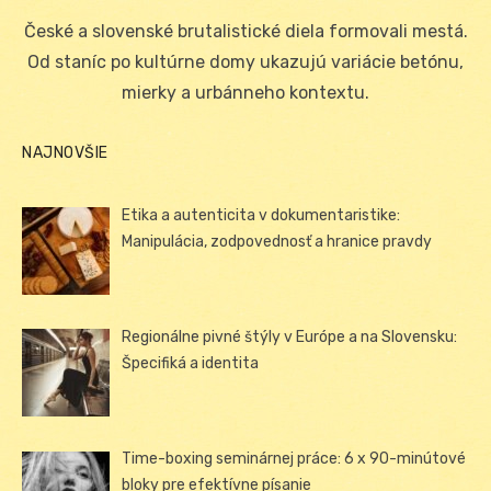
on
České a slovenské brutalistické diela formovali mestá.
Od staníc po kultúrne domy ukazujú variácie betónu,
mierky a urbánneho kontextu.
NAJNOVŠIE
Etika a autenticita v dokumentaristike:
Manipulácia, zodpovednosť a hranice pravdy
Regionálne pivné štýly v Európe a na Slovensku:
Špecifiká a identita
Time-boxing seminárnej práce: 6 x 90-minútové
bloky pre efektívne písanie