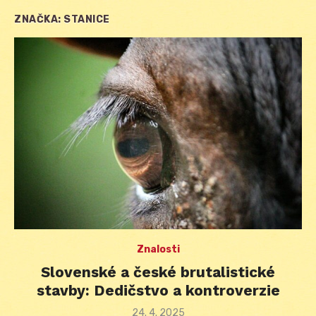
ZNAČKA:
STANICE
Znalosti
Slovenské a české brutalistické
stavby: Dedičstvo a kontroverzie
Posted
24. 4. 2025