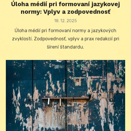
Úloha médií pri formovaní jazykovej
normy: Vplyv a zodpovednosť
Posted
18. 12. 2025
on
Úloha médií pri formovaní normy a jazykových
zvyklostí. Zodpovednosť, vplyv a prax redakcií pri
šírení štandardu.