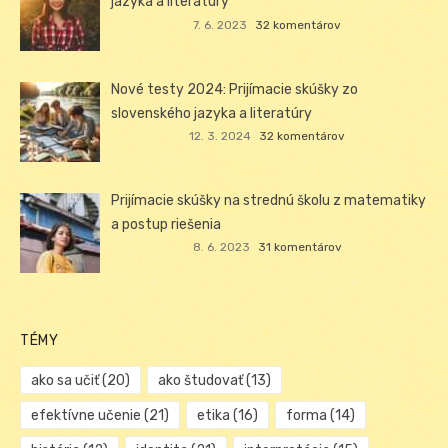
jazyka a literatúry
7. 6. 2023
32 komentárov
Nové testy 2024: Prijímacie skúšky zo
slovenského jazyka a literatúry
12. 3. 2024
32 komentárov
Prijímacie skúšky na strednú školu z matematiky
a postup riešenia
8. 6. 2023
31 komentárov
TÉMY
ako sa učiť
(20)
ako študovať
(13)
efektívne učenie
(21)
etika
(16)
forma
(14)