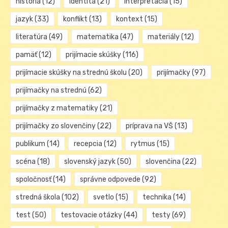
história
(12)
identita
(21)
interpretácia
(15)
jazyk
(33)
konflikt
(13)
kontext
(15)
literatúra
(49)
matematika
(47)
materiály
(12)
pamäť
(12)
prijímacie skúšky
(116)
prijímacie skúšky na strednú školu
(20)
prijímačky
(97)
prijímačky na strednú
(62)
prijímačky z matematiky
(21)
prijímačky zo slovenčiny
(22)
príprava na VŠ
(13)
publikum
(14)
recepcia
(12)
rytmus
(15)
scéna
(18)
slovenský jazyk
(50)
slovenčina
(22)
spoločnosť
(14)
správne odpovede
(92)
stredná škola
(102)
svetlo
(15)
technika
(14)
test
(50)
testovacie otázky
(44)
testy
(69)