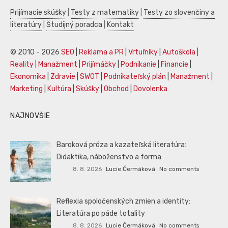
Prijímacie skúšky
|
Testy z matematiky
|
Testy zo slovenčiny a
literatúry
|
Študijný poradca
|
Kontakt
© 2010 - 2026
SEO
|
Reklama a PR
|
Vrtuľníky
|
Autoškola
|
Reality
|
Manažment
|
Prijímáčky
|
Podnikanie
|
Financie
|
Ekonomika
|
Zdravie
|
SWOT
|
Podnikateľský plán
|
Manažment
|
Marketing
|
Kultúra
|
Skúšky
|
Obchod
|
Dovolenka
NAJNOVŠIE
Baroková próza a kazateľská literatúra:
Didaktika, náboženstvo a forma
8. 8. 2026
Lucie Čermáková
No comments
Reflexia spoločenských zmien a identity:
Literatúra po páde totality
8. 8. 2026
Lucie Čermáková
No comments