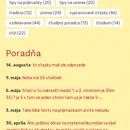
tipy na prijímačky
(20)
tipy na učenie
(20)
tradícia
(12)
učenie
(24)
vypracované otázky
(46)
vzdelávanie
(44)
študijný poradca
(13)
štúdium
(14)
štýl
(22)
Poradňa
14. augusta
:
tri otazky mali zle odpovede
9. mája
:
Noha má 55 stoličiek
5. mája
:
Stačí si to nakreslit medzi 1, a 2, stromom je 35m
35/7 je 5 s tym ze jeden strom tam uz je takze 5-...
3. mája
:
Take blbe testy na prijimackach urcite nebudu
30. apríla
:
Áno, prílišný dôraz na matematiku môže vyvíjať