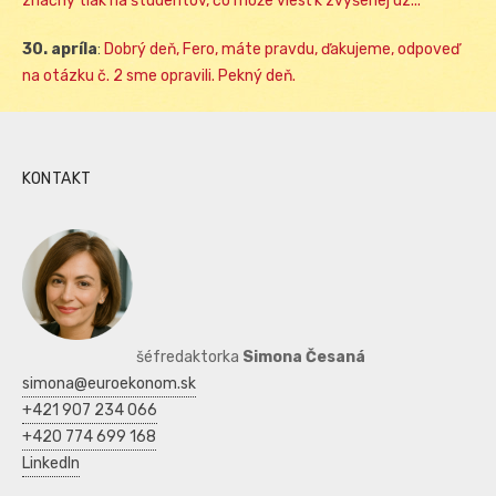
značný tlak na študentov, čo môže viesť k zvýšenej úz...
30. apríla
:
Dobrý deň, Fero, máte pravdu, ďakujeme, odpoveď
na otázku č. 2 sme opravili. Pekný deň.
KONTAKT
šéfredaktorka
Simona Česaná
simona@euroekonom.sk
+421 907 234 066
+420 774 699 168
LinkedIn