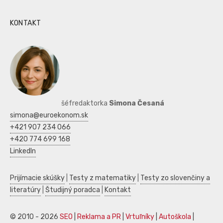
KONTAKT
šéfredaktorka
Simona Česaná
simona@euroekonom.sk
+421 907 234 066
+420 774 699 168
LinkedIn
Prijímacie skúšky
|
Testy z matematiky
|
Testy zo slovenčiny a
literatúry
|
Študijný poradca
|
Kontakt
© 2010 - 2026
SEO
|
Reklama a PR
|
Vrtuľníky
|
Autoškola
|