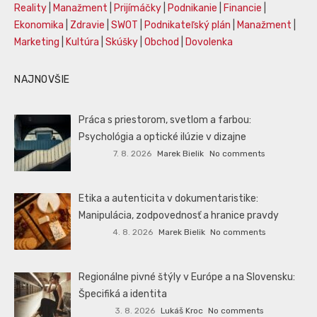
Reality
|
Manažment
|
Prijímáčky
|
Podnikanie
|
Financie
|
Ekonomika
|
Zdravie
|
SWOT
|
Podnikateľský plán
|
Manažment
|
Marketing
|
Kultúra
|
Skúšky
|
Obchod
|
Dovolenka
NAJNOVŠIE
Práca s priestorom, svetlom a farbou:
Psychológia a optické ilúzie v dizajne
7. 8. 2026
Marek Bielik
No comments
Etika a autenticita v dokumentaristike:
Manipulácia, zodpovednosť a hranice pravdy
4. 8. 2026
Marek Bielik
No comments
Regionálne pivné štýly v Európe a na Slovensku:
Špecifiká a identita
3. 8. 2026
Lukáš Kroc
No comments