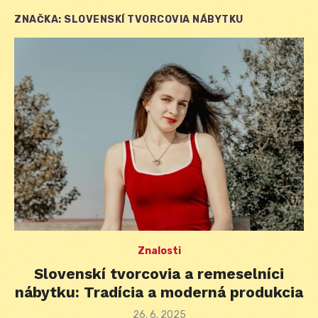
ZNAČKA:
SLOVENSKÍ TVORCOVIA NÁBYTKU
Znalosti
Slovenskí tvorcovia a remeselníci
nábytku: Tradícia a moderná produkcia
Posted
26. 6. 2025