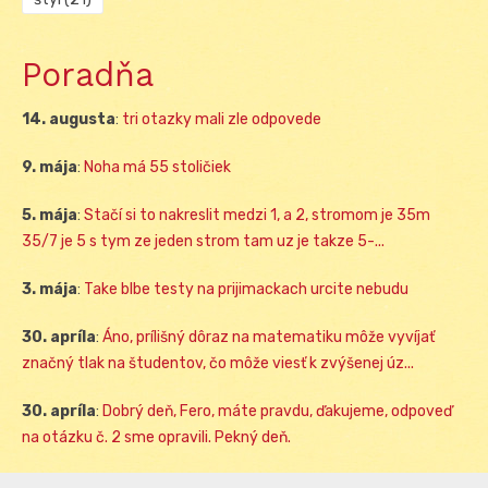
Poradňa
14. augusta
:
tri otazky mali zle odpovede
9. mája
:
Noha má 55 stoličiek
5. mája
:
Stačí si to nakreslit medzi 1, a 2, stromom je 35m
35/7 je 5 s tym ze jeden strom tam uz je takze 5-...
3. mája
:
Take blbe testy na prijimackach urcite nebudu
30. apríla
:
Áno, prílišný dôraz na matematiku môže vyvíjať
značný tlak na študentov, čo môže viesť k zvýšenej úz...
30. apríla
:
Dobrý deň, Fero, máte pravdu, ďakujeme, odpoveď
na otázku č. 2 sme opravili. Pekný deň.