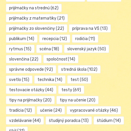
prijímačky na strednú
(62)
prijímačky z matematiky
(21)
prijímačky zo slovenčiny
(22)
príprava na VŠ
(13)
publikum
(14)
recepcia
(12)
rodičia
(11)
rytmus
(15)
scéna
(18)
slovenský jazyk
(50)
slovenčina
(22)
spoločnosť
(14)
správne odpovede
(92)
stredná škola
(102)
svetlo
(15)
technika
(14)
test
(50)
testovacie otázky
(44)
testy
(69)
tipy na prijímačky
(20)
tipy na učenie
(20)
tradícia
(12)
učenie
(24)
vypracované otázky
(46)
vzdelávanie
(44)
študijný poradca
(13)
štúdium
(14)
štýl
(21)