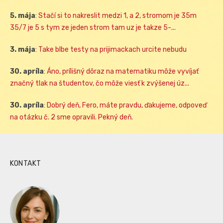
5. mája
:
Stačí si to nakreslit medzi 1, a 2, stromom je 35m
35/7 je 5 s tym ze jeden strom tam uz je takze 5-...
3. mája
:
Take blbe testy na prijimackach urcite nebudu
30. apríla
:
Áno, prílišný dôraz na matematiku môže vyvíjať
značný tlak na študentov, čo môže viesť k zvýšenej úz...
30. apríla
:
Dobrý deň, Fero, máte pravdu, ďakujeme, odpoveď
na otázku č. 2 sme opravili. Pekný deň.
KONTAKT