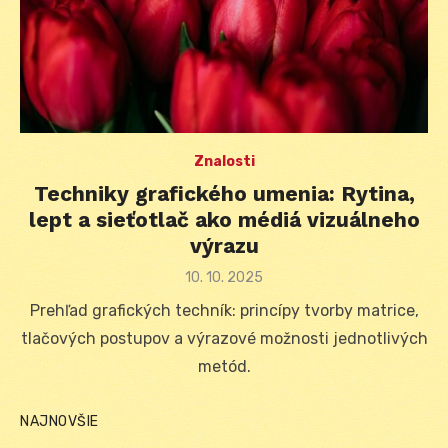
Znalosti
Techniky grafického umenia: Rytina,
lept a sieťotlač ako médiá vizuálneho
výrazu
Posted
10. 10. 2025
on
Prehľad grafických techník: princípy tvorby matrice,
tlačových postupov a výrazové možnosti jednotlivých
metód.
NAJNOVŠIE