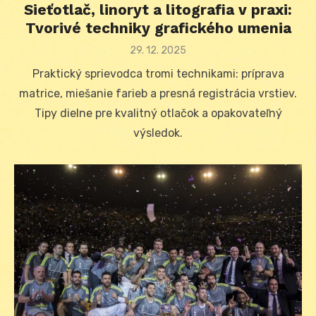
Sieťotlač, linoryt a litografia v praxi:
Tvorivé techniky grafického umenia
Posted
29. 12. 2025
on
Praktický sprievodca tromi technikami: príprava
matrice, miešanie farieb a presná registrácia vrstiev.
Tipy dielne pre kvalitný otlačok a opakovateľný
výsledok.