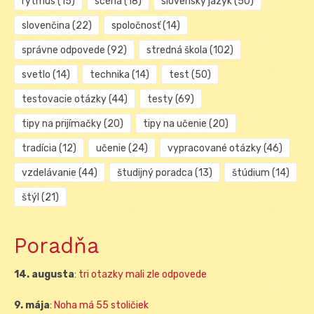
rytmus
(15)
scéna
(18)
slovenský jazyk
(50)
slovenčina
(22)
spoločnosť
(14)
správne odpovede
(92)
stredná škola
(102)
svetlo
(14)
technika
(14)
test
(50)
testovacie otázky
(44)
testy
(69)
tipy na prijímačky
(20)
tipy na učenie
(20)
tradícia
(12)
učenie
(24)
vypracované otázky
(46)
vzdelávanie
(44)
študijný poradca
(13)
štúdium
(14)
štýl
(21)
Poradňa
14. augusta
:
tri otazky mali zle odpovede
9. mája
:
Noha má 55 stoličiek