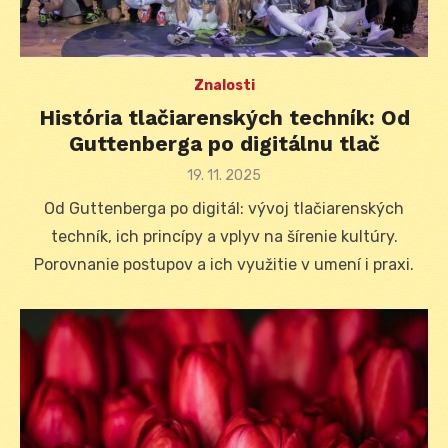
Znalosti
História tlačiarenských techník: Od
Guttenberga po digitálnu tlač
Posted
19. 11. 2025
on
Od Guttenberga po digitál: vývoj tlačiarenských
techník, ich princípy a vplyv na šírenie kultúry.
Porovnanie postupov a ich využitie v umení i praxi.