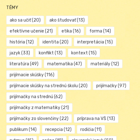
TÉMY
ako sa učiť
(20)
ako študovať
(13)
efektívne učenie
(21)
etika
(16)
forma
(14)
história
(12)
identita
(20)
interpretácia
(15)
jazyk
(33)
konflikt
(13)
kontext
(15)
literatúra
(49)
matematika
(47)
materiály
(12)
prijímacie skúšky
(116)
prijímacie skúšky na strednú školu
(20)
prijímačky
(97)
prijímačky na strednú
(62)
prijímačky z matematiky
(21)
prijímačky zo slovenčiny
(22)
príprava na VŠ
(13)
publikum
(14)
recepcia
(12)
rodičia
(11)