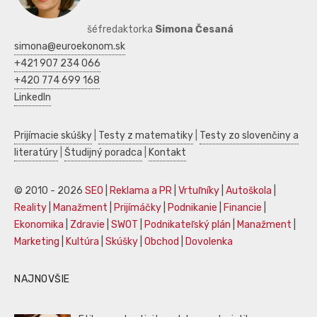
šéfredaktorka
Simona Česaná
simona@euroekonom.sk
+421 907 234 066
+420 774 699 168
LinkedIn
Prijímacie skúšky
|
Testy z matematiky
|
Testy zo slovenčiny a
literatúry
|
Študijný poradca
|
Kontakt
© 2010 - 2026
SEO
|
Reklama a PR
|
Vrtuľníky
|
Autoškola
|
Reality
|
Manažment
|
Prijímáčky
|
Podnikanie
|
Financie
|
Ekonomika
|
Zdravie
|
SWOT
|
Podnikateľský plán
|
Manažment
|
Marketing
|
Kultúra
|
Skúšky
|
Obchod
|
Dovolenka
NAJNOVŠIE