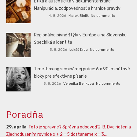
Etika a autenticita v dokumentaristike:
Manipulácia, zodpovednosť a hranice pravdy
4. 8. 2026
Marek Bielik
No comments
Regionálne pivné štýly v Európe a na Slovensku:
Špecifiká a identita
3. 8. 2026
Lukáš Kroc
No comments
Time-boxing seminárnej práce: 6 x 90-minútové
bloky pre efektívne písanie
3. 8. 2026
Veronika Benková
No comments
Poradňa
29. apríla
:
Toto je spravne? Správna odpoveď 2: B. Dve riešenia
Zjednodušením rovnice x + 2 = 5 dostaneme x = 3...