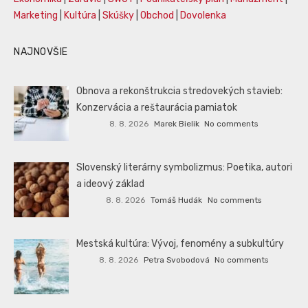
Marketing
|
Kultúra
|
Skúšky
|
Obchod
|
Dovolenka
NAJNOVŠIE
Obnova a rekonštrukcia stredovekých stavieb:
Konzervácia a reštaurácia pamiatok
8. 8. 2026
Marek Bielik
No comments
Slovenský literárny symbolizmus: Poetika, autori
a ideový základ
8. 8. 2026
Tomáš Hudák
No comments
Mestská kultúra: Vývoj, fenomény a subkultúry
8. 8. 2026
Petra Svobodová
No comments