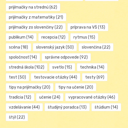
prijímačky na strednú
(62)
prijímačky z matematiky
(21)
prijímačky zo slovenčiny
(22)
príprava na VŠ
(13)
publikum
(14)
recepcia
(12)
rytmus
(15)
scéna
(18)
slovenský jazyk
(50)
slovenčina
(22)
spoločnosť
(14)
správne odpovede
(92)
stredná škola
(102)
svetlo
(15)
technika
(14)
test
(50)
testovacie otázky
(44)
testy
(69)
tipy na prijímačky
(20)
tipy na učenie
(20)
tradícia
(12)
učenie
(24)
vypracované otázky
(46)
vzdelávanie
(44)
študijný poradca
(13)
štúdium
(14)
štýl
(22)