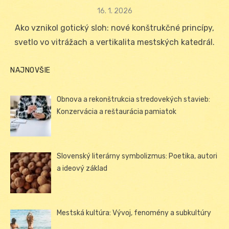
Posted
16. 1. 2026
on
Ako vznikol gotický sloh: nové konštrukčné princípy,
svetlo vo vitrážach a vertikalita mestských katedrál.
NAJNOVŠIE
Obnova a rekonštrukcia stredovekých stavieb:
Konzervácia a reštaurácia pamiatok
Slovenský literárny symbolizmus: Poetika, autori
a ideový základ
Mestská kultúra: Vývoj, fenomény a subkultúry