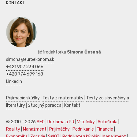
KONTAKT
šéfredaktorka
Simona Česaná
simona@euroekonom.sk
+421 907 234 066
+420 774 699 168
LinkedIn
Prijímacie skúšky
|
Testy z matematiky
|
Testy zo slovenčiny a
literatúry
|
Študijný poradca
|
Kontakt
© 2010 - 2026
SEO
|
Reklama a PR
|
Vrtuľníky
|
Autoškola
|
Reality
|
Manažment
|
Prijímáčky
|
Podnikanie
|
Financie
|
Ekonomika
|
Zdravie
|
SWOT
|
Podnikateľský plán
|
Manažment
|