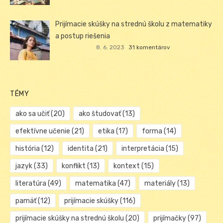
Prijímacie skúšky na strednú školu z matematiky
a postup riešenia
8. 6. 2023
31 komentárov
TÉMY
ako sa učiť
(20)
ako študovať
(13)
efektívne učenie
(21)
etika
(17)
forma
(14)
história
(12)
identita
(21)
interpretácia
(15)
jazyk
(33)
konflikt
(13)
kontext
(15)
literatúra
(49)
matematika
(47)
materiály
(13)
pamäť
(12)
prijímacie skúšky
(116)
prijímacie skúšky na strednú školu
(20)
prijímačky
(97)