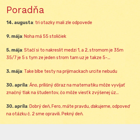
Poradňa
14. augusta
:
tri otazky mali zle odpovede
9. mája
:
Noha má 55 stoličiek
5. mája
:
Stačí si to nakreslit medzi 1, a 2, stromom je 35m
35/7 je 5 s tym ze jeden strom tam uz je takze 5-...
3. mája
:
Take blbe testy na prijimackach urcite nebudu
30. apríla
:
Áno, prílišný dôraz na matematiku môže vyvíjať
značný tlak na študentov, čo môže viesť k zvýšenej úz...
30. apríla
:
Dobrý deň, Fero, máte pravdu, ďakujeme, odpoveď
na otázku č. 2 sme opravili. Pekný deň.