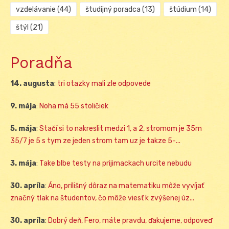
vzdelávanie
(44)
študijný poradca
(13)
štúdium
(14)
štýl
(21)
Poradňa
14. augusta
:
tri otazky mali zle odpovede
9. mája
:
Noha má 55 stoličiek
5. mája
:
Stačí si to nakreslit medzi 1, a 2, stromom je 35m
35/7 je 5 s tym ze jeden strom tam uz je takze 5-...
3. mája
:
Take blbe testy na prijimackach urcite nebudu
30. apríla
:
Áno, prílišný dôraz na matematiku môže vyvíjať
značný tlak na študentov, čo môže viesť k zvýšenej úz...
30. apríla
:
Dobrý deň, Fero, máte pravdu, ďakujeme, odpoveď