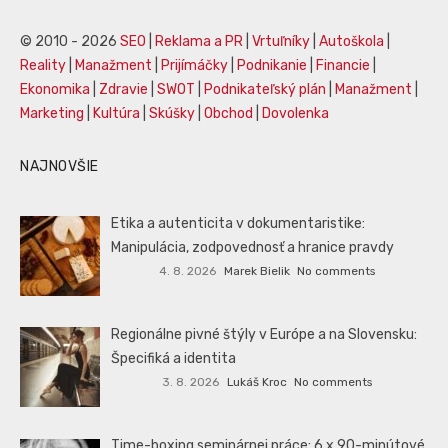
© 2010 - 2026
SEO
|
Reklama a PR
|
Vrtuľníky
|
Autoškola
|
Reality
|
Manažment
|
Prijímáčky
|
Podnikanie
|
Financie
|
Ekonomika
|
Zdravie
|
SWOT
|
Podnikateľský plán
|
Manažment
|
Marketing
|
Kultúra
|
Skúšky
|
Obchod
|
Dovolenka
NAJNOVŠIE
Etika a autenticita v dokumentaristike:
Manipulácia, zodpovednosť a hranice pravdy
4. 8. 2026
Marek Bielik
No comments
Regionálne pivné štýly v Európe a na Slovensku:
Špecifiká a identita
3. 8. 2026
Lukáš Kroc
No comments
Time-boxing seminárnej práce: 6 x 90-minútové