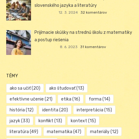
slovenského jazyka a literatúry
12. 3. 2024
32 komentárov
Prijímacie skúšky na strednú školu z matematiky
a postup riešenia
8. 6. 2023
31 komentárov
TÉMY
ako sa učiť
(20)
ako študovať
(13)
efektívne učenie
(21)
etika
(16)
forma
(14)
história
(12)
identita
(20)
interpretácia
(15)
jazyk
(33)
konflikt
(13)
kontext
(15)
literatúra
(49)
matematika
(47)
materiály
(12)