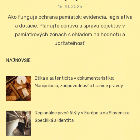
Posted
16. 10. 2025
on
Ako funguje ochrana pamiatok: evidencia, legislatíva
a dotácie. Plánujte obnovu a správu objektov v
pamiatkových zónach s ohľadom na hodnotu a
udržateľnosť.
NAJNOVŠIE
Etika a autenticita v dokumentaristike:
Manipulácia, zodpovednosť a hranice pravdy
Regionálne pivné štýly v Európe a na Slovensku:
Špecifiká a identita