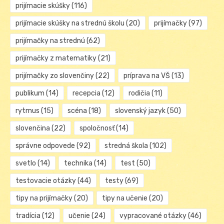
prijímacie skúšky
(116)
prijímacie skúšky na strednú školu
(20)
prijímačky
(97)
prijímačky na strednú
(62)
prijímačky z matematiky
(21)
prijímačky zo slovenčiny
(22)
príprava na VŠ
(13)
publikum
(14)
recepcia
(12)
rodičia
(11)
rytmus
(15)
scéna
(18)
slovenský jazyk
(50)
slovenčina
(22)
spoločnosť
(14)
správne odpovede
(92)
stredná škola
(102)
svetlo
(14)
technika
(14)
test
(50)
testovacie otázky
(44)
testy
(69)
tipy na prijímačky
(20)
tipy na učenie
(20)
tradícia
(12)
učenie
(24)
vypracované otázky
(46)