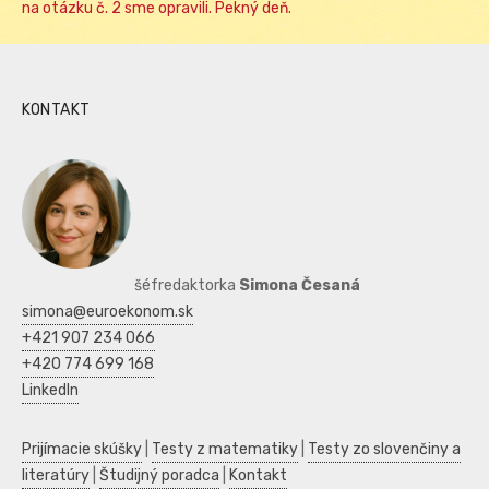
na otázku č. 2 sme opravili. Pekný deň.
KONTAKT
šéfredaktorka
Simona Česaná
simona@euroekonom.sk
+421 907 234 066
+420 774 699 168
LinkedIn
Prijímacie skúšky
|
Testy z matematiky
|
Testy zo slovenčiny a
literatúry
|
Študijný poradca
|
Kontakt