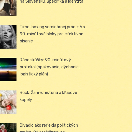
na Slovensku: Špecifiká a identita
Time-boxing seminárnej práce: 6 x
90-minútové bloky pre efektívne
písanie
Ráno skúšky: 90-minútový
protokol (opakovanie, dýchanie,
logistický plán)
Rock: Žánre, história a kľúčové
kapely
Divadlo ako reflexia politických