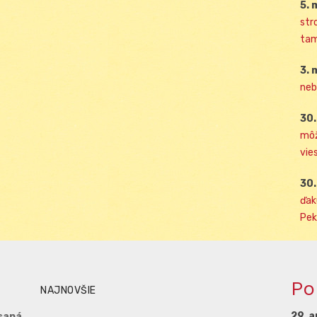
5. 
str
tam
3. 
neb
30.
môž
vies
30.
ďak
Pek
Po
NAJNOVŠIE
29. a
saná