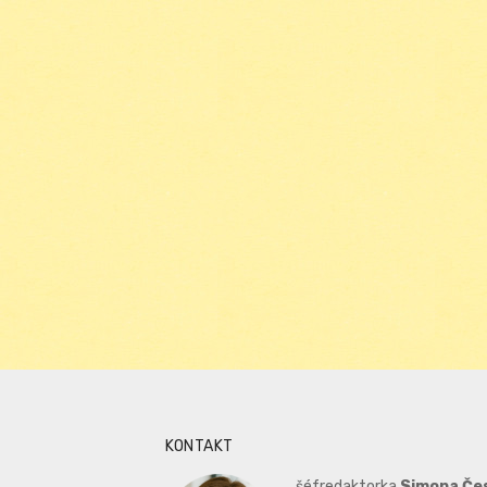
KONTAKT
šéfredaktorka
Simona Če