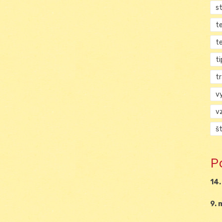
s
t
t
ti
tr
v
v
š
P
14.
9. 