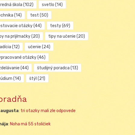
tredná škola
(102)
svetlo
(14)
echnika
(14)
test
(50)
estovacie otázky
(44)
testy
(69)
py na prijímačky
(20)
tipy na učenie
(20)
adícia
(12)
učenie
(24)
ypracované otázky
(46)
zdelávanie
(44)
študijný poradca
(13)
túdium
(14)
štýl
(21)
oradňa
 augusta
:
tri otazky mali zle odpovede
mája
:
Noha má 55 stoličiek