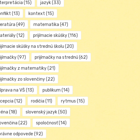
nterpretácia
(15)
jazyk
(33)
nflikt
(13)
kontext
(15)
teratúra
(49)
matematika
(47)
ateriály
(12)
prijímacie skúšky
(116)
ijímacie skúšky na strednú školu
(20)
rijímačky
(97)
prijímačky na strednú
(62)
rijímačky z matematiky
(21)
rijímačky zo slovenčiny
(22)
ríprava na VŠ
(13)
publikum
(14)
ecepcia
(12)
rodičia
(11)
rytmus
(15)
céna
(18)
slovenský jazyk
(50)
lovenčina
(22)
spoločnosť
(14)
právne odpovede
(92)