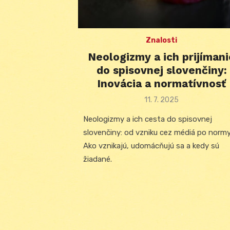
Znalosti
Neologizmy a ich prijímani
do spisovnej slovenčiny:
Inovácia a normatívnosť
Posted
11. 7. 2025
on
Neologizmy a ich cesta do spisovnej
slovenčiny: od vzniku cez médiá po normy
Ako vznikajú, udomácňujú sa a kedy sú
žiadané.