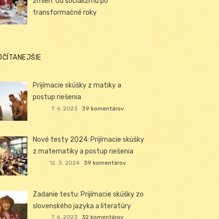
zmien: Od socializmu po
transformačné roky
JČÍTANEJŠIE
Prijímacie skúšky z matiky a
postup riešenia
7. 6. 2023
39 komentárov
Nové testy 2024: Prijímacie skúšky
z matematiky a postup riešenia
12. 3. 2024
39 komentárov
Zadanie testu: Prijímacie skúšky zo
slovenského jazyka a literatúry
7. 6. 2023
32 komentárov