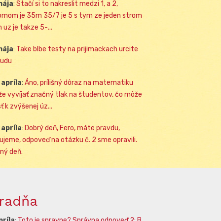
mája
:
Stačí si to nakreslit medzi 1, a 2,
omom je 35m 35/7 je 5 s tym ze jeden strom
 uz je takze 5-...
mája
:
Take blbe testy na prijimackach urcite
udu
 apríla
:
Áno, prílišný dôraz na matematiku
e vyvíjať značný tlak na študentov, čo môže
ť k zvýšenej úz...
 apríla
:
Dobrý deň, Fero, máte pravdu,
ujeme, odpoveď na otázku č. 2 sme opravili.
ný deň.
radňa
príla
:
Toto je spravne? Správna odpoveď 2: B.