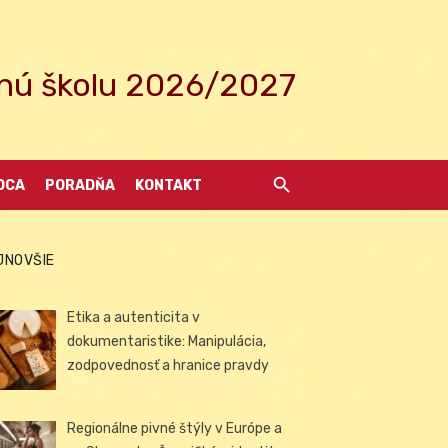
ednú školu 2026/2027
DCA
PORADŇA
KONTAKT
JNOVŠIE
Etika a autenticita v
dokumentaristike: Manipulácia,
zodpovednosť a hranice pravdy
Regionálne pivné štýly v Európe a