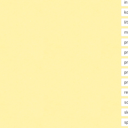
i
ko
li
m
pr
p
p
p
p
r
s
s
s