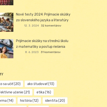
Nové testy 2024: Prijímacie skúšky
zo slovenského jazyka a literatúry
12. 3. 2024
32 komentárov
Prijímacie skúšky na strednú školu
z matematiky a postup riešenia
8. 6. 2023
31 komentárov
MY
o sa učiť
(20)
ako študovať
(13)
fektívne učenie
(21)
etika
(16)
orma
(14)
história
(12)
identita
(20)