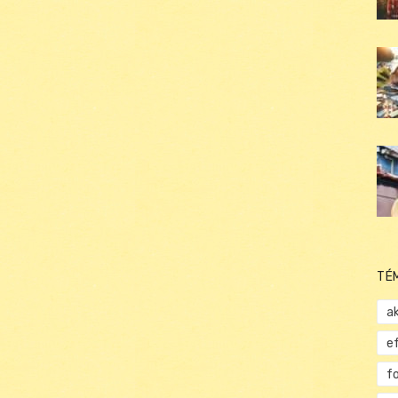
TÉ
ak
e
f