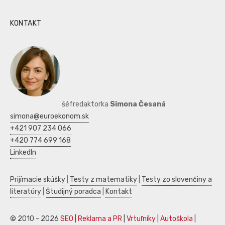
KONTAKT
šéfredaktorka
Simona Česaná
simona@euroekonom.sk
+421 907 234 066
+420 774 699 168
LinkedIn
Prijímacie skúšky
|
Testy z matematiky
|
Testy zo slovenčiny a
literatúry
|
Študijný poradca
|
Kontakt
© 2010 - 2026
SEO
|
Reklama a PR
|
Vrtuľníky
|
Autoškola
|