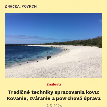
ZNAČKA:
POVRCH
Znalosti
Tradičné techniky spracovania kovu:
Kovanie, zváranie a povrchová úprava
Posted
17. 3. 2026