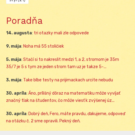
Poradňa
14. augusta
:
tri otazky mali zle odpovede
9. mája
:
Noha má 55 stoličiek
5. mája
:
Stačí si to nakreslit medzi 1, a 2, stromom je 35m
35/7 je 5 s tym ze jeden strom tam uz je takze 5-...
3. mája
:
Take blbe testy na prijimackach urcite nebudu
30. apríla
:
Áno, prílišný dôraz na matematiku môže vyvíjať
značný tlak na študentov, čo môže viesť k zvýšenej úz...
30. apríla
:
Dobrý deň, Fero, máte pravdu, ďakujeme, odpoveď
na otázku č. 2 sme opravili. Pekný deň.