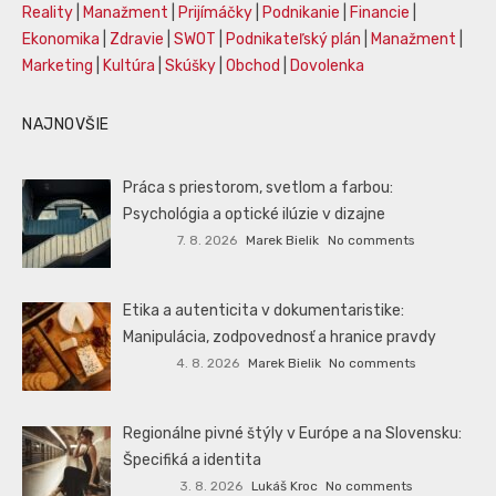
Reality
|
Manažment
|
Prijímáčky
|
Podnikanie
|
Financie
|
Ekonomika
|
Zdravie
|
SWOT
|
Podnikateľský plán
|
Manažment
|
Marketing
|
Kultúra
|
Skúšky
|
Obchod
|
Dovolenka
NAJNOVŠIE
Práca s priestorom, svetlom a farbou:
Psychológia a optické ilúzie v dizajne
7. 8. 2026
Marek Bielik
No comments
Etika a autenticita v dokumentaristike:
Manipulácia, zodpovednosť a hranice pravdy
4. 8. 2026
Marek Bielik
No comments
Regionálne pivné štýly v Európe a na Slovensku:
Špecifiká a identita
3. 8. 2026
Lukáš Kroc
No comments