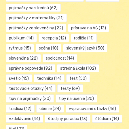
prijímačky na strednú
(62)
prijímačky z matematiky
(21)
prijímačky zo slovenčiny
(22)
príprava na VŠ
(13)
publikum
(14)
recepcia
(12)
rodičia
(11)
rytmus
(15)
scéna
(18)
slovenský jazyk
(50)
slovenčina
(22)
spoločnosť
(14)
správne odpovede
(92)
stredná škola
(102)
svetlo
(15)
technika
(14)
test
(50)
testovacie otázky
(44)
testy
(69)
tipy na prijímačky
(20)
tipy na učenie
(20)
tradícia
(12)
učenie
(24)
vypracované otázky
(46)
vzdelávanie
(44)
študijný poradca
(13)
štúdium
(14)
štýl
(21)