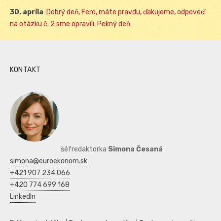
30. apríla
:
Dobrý deň, Fero, máte pravdu, ďakujeme, odpoveď
na otázku č. 2 sme opravili. Pekný deň.
KONTAKT
šéfredaktorka
Simona Česaná
simona@euroekonom.sk
+421 907 234 066
+420 774 699 168
LinkedIn