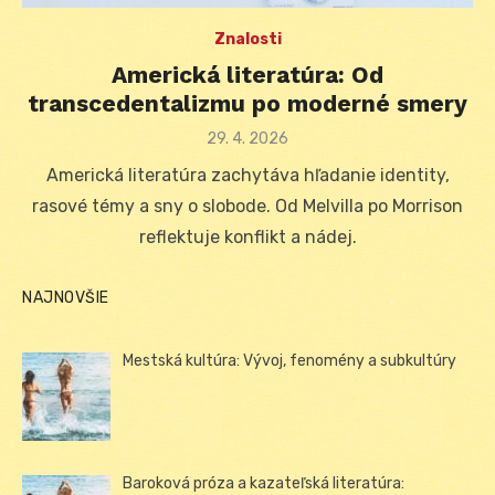
Znalosti
Americká literatúra: Od
transcedentalizmu po moderné smery
Posted
29. 4. 2026
on
Americká literatúra zachytáva hľadanie identity,
rasové témy a sny o slobode. Od Melvilla po Morrison
reflektuje konflikt a nádej.
NAJNOVŠIE
Mestská kultúra: Vývoj, fenomény a subkultúry
Baroková próza a kazateľská literatúra: