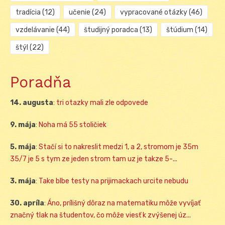
tradícia
(12)
učenie
(24)
vypracované otázky
(46)
vzdelávanie
(44)
študijný poradca
(13)
štúdium
(14)
štýl
(22)
Poradňa
14. augusta
:
tri otazky mali zle odpovede
9. mája
:
Noha má 55 stoličiek
5. mája
:
Stačí si to nakreslit medzi 1, a 2, stromom je 35m
35/7 je 5 s tym ze jeden strom tam uz je takze 5-...
3. mája
:
Take blbe testy na prijimackach urcite nebudu
30. apríla
:
Áno, prílišný dôraz na matematiku môže vyvíjať
značný tlak na študentov, čo môže viesť k zvýšenej úz...