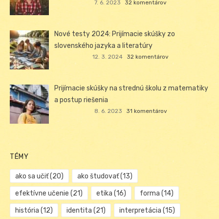
7. 6. 2023
32 komentárov
Nové testy 2024: Prijímacie skúšky zo
slovenského jazyka a literatúry
12. 3. 2024
32 komentárov
Prijímacie skúšky na strednú školu z matematiky
a postup riešenia
8. 6. 2023
31 komentárov
TÉMY
ako sa učiť
(20)
ako študovať
(13)
efektívne učenie
(21)
etika
(16)
forma
(14)
história
(12)
identita
(21)
interpretácia
(15)