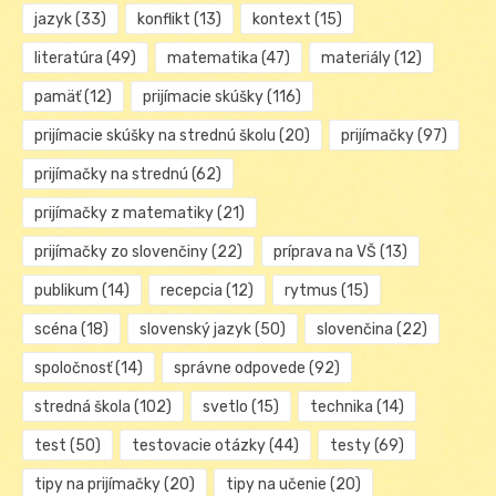
jazyk
(33)
konflikt
(13)
kontext
(15)
literatúra
(49)
matematika
(47)
materiály
(12)
pamäť
(12)
prijímacie skúšky
(116)
prijímacie skúšky na strednú školu
(20)
prijímačky
(97)
prijímačky na strednú
(62)
prijímačky z matematiky
(21)
prijímačky zo slovenčiny
(22)
príprava na VŠ
(13)
publikum
(14)
recepcia
(12)
rytmus
(15)
scéna
(18)
slovenský jazyk
(50)
slovenčina
(22)
spoločnosť
(14)
správne odpovede
(92)
stredná škola
(102)
svetlo
(15)
technika
(14)
test
(50)
testovacie otázky
(44)
testy
(69)
tipy na prijímačky
(20)
tipy na učenie
(20)