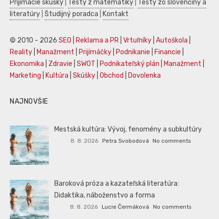
Prijímacie skúšky
|
Testy z matematiky
|
Testy zo slovenčiny a
literatúry
|
Študijný poradca
|
Kontakt
© 2010 - 2026
SEO
|
Reklama a PR
|
Vrtuľníky
|
Autoškola
|
Reality
|
Manažment
|
Prijímáčky
|
Podnikanie
|
Financie
|
Ekonomika
|
Zdravie
|
SWOT
|
Podnikateľský plán
|
Manažment
|
Marketing
|
Kultúra
|
Skúšky
|
Obchod
|
Dovolenka
NAJNOVŠIE
Mestská kultúra: Vývoj, fenomény a subkultúry
8. 8. 2026
Petra Svobodová
No comments
Baroková próza a kazateľská literatúra:
Didaktika, náboženstvo a forma
8. 8. 2026
Lucie Čermáková
No comments