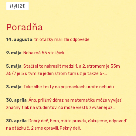
štýl
(21)
Poradňa
14. augusta
:
tri otazky mali zle odpovede
9. mája
:
Noha má 55 stoličiek
5. mája
:
Stačí si to nakreslit medzi 1, a 2, stromom je 35m
35/7 je 5 s tym ze jeden strom tam uz je takze 5-...
3. mája
:
Take blbe testy na prijimackach urcite nebudu
30. apríla
:
Áno, prílišný dôraz na matematiku môže vyvíjať
značný tlak na študentov, čo môže viesť k zvýšenej úz...
30. apríla
:
Dobrý deň, Fero, máte pravdu, ďakujeme, odpoveď
na otázku č. 2 sme opravili. Pekný deň.