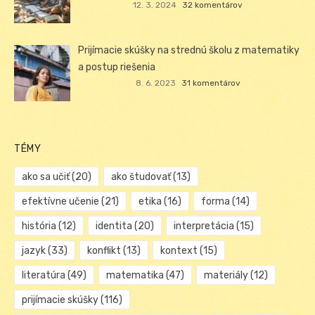
12. 3. 2024
32 komentárov
Prijímacie skúšky na strednú školu z matematiky
a postup riešenia
8. 6. 2023
31 komentárov
TÉMY
ako sa učiť
(20)
ako študovať
(13)
efektívne učenie
(21)
etika
(16)
forma
(14)
história
(12)
identita
(20)
interpretácia
(15)
jazyk
(33)
konflikt
(13)
kontext
(15)
literatúra
(49)
matematika
(47)
materiály
(12)
prijímacie skúšky
(116)