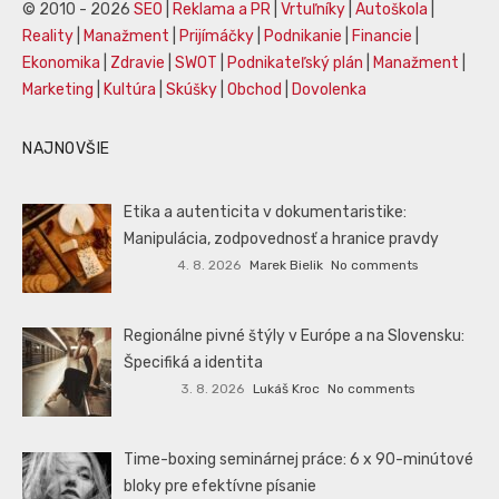
© 2010 - 2026
SEO
|
Reklama a PR
|
Vrtuľníky
|
Autoškola
|
Reality
|
Manažment
|
Prijímáčky
|
Podnikanie
|
Financie
|
Ekonomika
|
Zdravie
|
SWOT
|
Podnikateľský plán
|
Manažment
|
Marketing
|
Kultúra
|
Skúšky
|
Obchod
|
Dovolenka
NAJNOVŠIE
Etika a autenticita v dokumentaristike:
Manipulácia, zodpovednosť a hranice pravdy
4. 8. 2026
Marek Bielik
No comments
Regionálne pivné štýly v Európe a na Slovensku:
Špecifiká a identita
3. 8. 2026
Lukáš Kroc
No comments
Time-boxing seminárnej práce: 6 x 90-minútové
bloky pre efektívne písanie