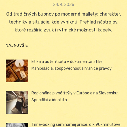
Posted
24. 4. 2026
on
Od tradičných bubnov po moderné mallety: charakter,
techniky a situácie, kde vyniknú. Prehľad nástrojov,
ktoré rozšíria zvuk i rytmické možnosti kapely.
NAJNOVŠIE
Etika a autenticita v dokumentaristike:
Manipulácia, zodpovednosť a hranice pravdy
Regionálne pivné štýly v Európe a na Slovensku:
Špecifiká a identita
Time-boxing seminárnej práce: 6 x 90-minútové