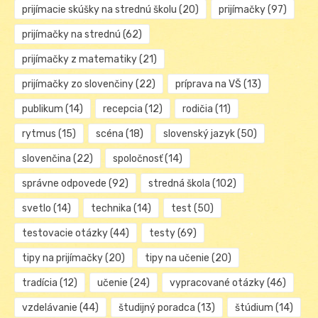
prijímacie skúšky na strednú školu
(20)
prijímačky
(97)
prijímačky na strednú
(62)
prijímačky z matematiky
(21)
prijímačky zo slovenčiny
(22)
príprava na VŠ
(13)
publikum
(14)
recepcia
(12)
rodičia
(11)
rytmus
(15)
scéna
(18)
slovenský jazyk
(50)
slovenčina
(22)
spoločnosť
(14)
správne odpovede
(92)
stredná škola
(102)
svetlo
(14)
technika
(14)
test
(50)
testovacie otázky
(44)
testy
(69)
tipy na prijímačky
(20)
tipy na učenie
(20)
tradícia
(12)
učenie
(24)
vypracované otázky
(46)
vzdelávanie
(44)
študijný poradca
(13)
štúdium
(14)