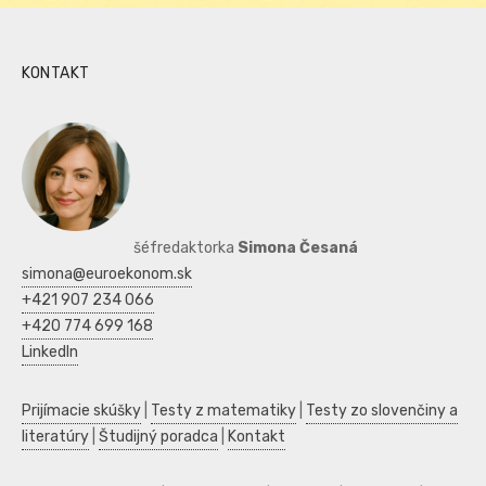
KONTAKT
šéfredaktorka
Simona Česaná
simona@euroekonom.sk
+421 907 234 066
+420 774 699 168
LinkedIn
Prijímacie skúšky
|
Testy z matematiky
|
Testy zo slovenčiny a
literatúry
|
Študijný poradca
|
Kontakt