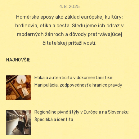
Posted
4. 8. 2025
on
Homérske eposy ako základ európskej kultúry:
hrdinovia, etika a cesta. Sledujeme ich odraz v
moderných žánroch a dôvody pretrvávajúcej
čitateľskej príťažlivosti.
NAJNOVŠIE
Etika a autenticita v dokumentaristike:
Manipulácia, zodpovednosť a hranice pravdy
Regionálne pivné štýly v Európe a na Slovensku:
Špecifiká a identita