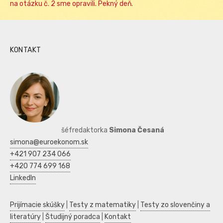
na otázku č. 2 sme opravili. Pekný deň.
KONTAKT
šéfredaktorka
Simona Česaná
simona@euroekonom.sk
+421 907 234 066
+420 774 699 168
LinkedIn
Prijímacie skúšky
|
Testy z matematiky
|
Testy zo slovenčiny a
literatúry
|
Študijný poradca
|
Kontakt