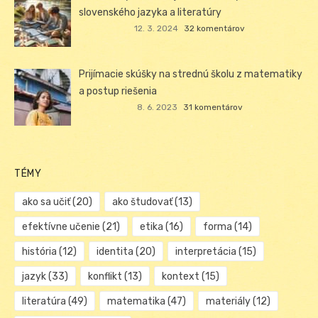
slovenského jazyka a literatúry
12. 3. 2024
32 komentárov
Prijímacie skúšky na strednú školu z matematiky
a postup riešenia
8. 6. 2023
31 komentárov
TÉMY
ako sa učiť
(20)
ako študovať
(13)
efektívne učenie
(21)
etika
(16)
forma
(14)
história
(12)
identita
(20)
interpretácia
(15)
jazyk
(33)
konflikt
(13)
kontext
(15)
literatúra
(49)
matematika
(47)
materiály
(12)