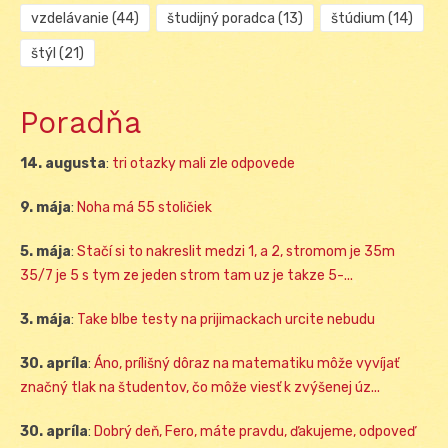
vzdelávanie
(44)
študijný poradca
(13)
štúdium
(14)
štýl
(21)
Poradňa
14. augusta
:
tri otazky mali zle odpovede
9. mája
:
Noha má 55 stoličiek
5. mája
:
Stačí si to nakreslit medzi 1, a 2, stromom je 35m
35/7 je 5 s tym ze jeden strom tam uz je takze 5-...
3. mája
:
Take blbe testy na prijimackach urcite nebudu
30. apríla
:
Áno, prílišný dôraz na matematiku môže vyvíjať
značný tlak na študentov, čo môže viesť k zvýšenej úz...
30. apríla
:
Dobrý deň, Fero, máte pravdu, ďakujeme, odpoveď