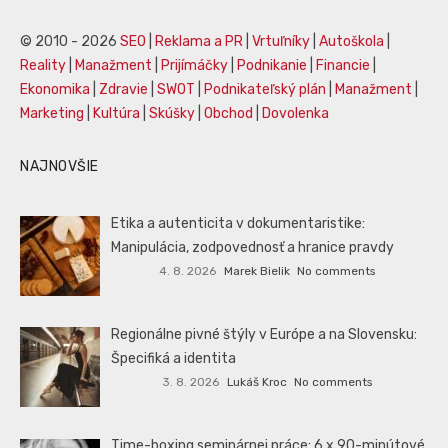
© 2010 - 2026
SEO
|
Reklama a PR
|
Vrtuľníky
|
Autoškola
|
Reality
|
Manažment
|
Prijímáčky
|
Podnikanie
|
Financie
|
Ekonomika
|
Zdravie
|
SWOT
|
Podnikateľský plán
|
Manažment
|
Marketing
|
Kultúra
|
Skúšky
|
Obchod
|
Dovolenka
NAJNOVŠIE
Etika a autenticita v dokumentaristike:
Manipulácia, zodpovednosť a hranice pravdy
4. 8. 2026
Marek Bielik
No comments
Regionálne pivné štýly v Európe a na Slovensku:
Špecifiká a identita
3. 8. 2026
Lukáš Kroc
No comments
Time-boxing seminárnej práce: 6 x 90-minútové