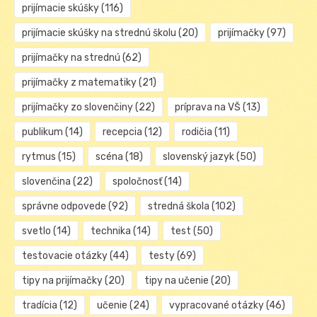
prijímacie skúšky
(116)
prijímacie skúšky na strednú školu
(20)
prijímačky
(97)
prijímačky na strednú
(62)
prijímačky z matematiky
(21)
prijímačky zo slovenčiny
(22)
príprava na VŠ
(13)
publikum
(14)
recepcia
(12)
rodičia
(11)
rytmus
(15)
scéna
(18)
slovenský jazyk
(50)
slovenčina
(22)
spoločnosť
(14)
správne odpovede
(92)
stredná škola
(102)
svetlo
(14)
technika
(14)
test
(50)
testovacie otázky
(44)
testy
(69)
tipy na prijímačky
(20)
tipy na učenie
(20)
tradícia
(12)
učenie
(24)
vypracované otázky
(46)