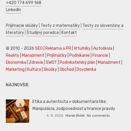
+420 774 699 168
LinkedIn
Prijímacie skúšky
|
Testy z matematiky
|
Testy zo slovenčiny a
literatúry
|
Študijný poradca
|
Kontakt
© 2010 - 2026
SEO
|
Reklama a PR
|
Vrtuľníky
|
Autoškola
|
Reality
|
Manažment
|
Prijímáčky
|
Podnikanie
|
Financie
|
Ekonomika
|
Zdravie
|
SWOT
|
Podnikateľský plán
|
Manažment
|
Marketing
|
Kultúra
|
Skúšky
|
Obchod
|
Dovolenka
NAJNOVŠIE
Etika a autenticita v dokumentaristike:
Manipulácia, zodpovednosť a hranice pravdy
4. 8. 2026
Marek Bielik
No comments