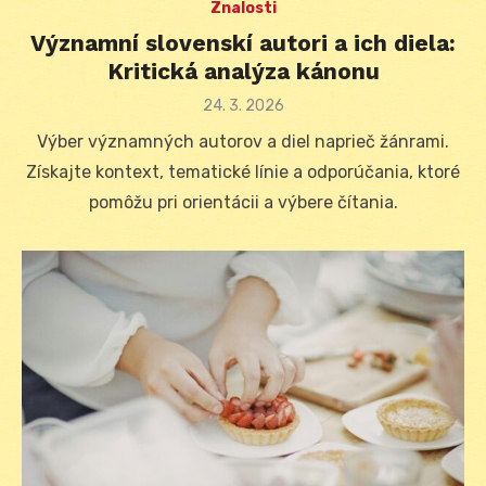
Znalosti
Významní slovenskí autori a ich diela:
Kritická analýza kánonu
Posted
24. 3. 2026
on
Výber významných autorov a diel naprieč žánrami.
Získajte kontext, tematické línie a odporúčania, ktoré
pomôžu pri orientácii a výbere čítania.