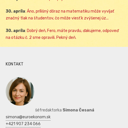
30. apríla
:
Áno, prílišný dôraz na matematiku môže vyvíjať
značný tlak na študentov, čo môže viesť k zvýšenej úz...
30. apríla
:
Dobrý deň, Fero, máte pravdu, ďakujeme, odpoveď
na otázku č. 2 sme opravili. Pekný deň.
KONTAKT
šéfredaktorka
Simona Česaná
simona@euroekonom.sk
+421 907 234 066