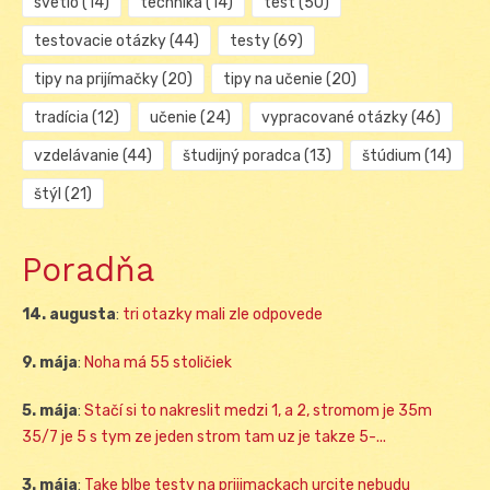
svetlo
(14)
technika
(14)
test
(50)
testovacie otázky
(44)
testy
(69)
tipy na prijímačky
(20)
tipy na učenie
(20)
tradícia
(12)
učenie
(24)
vypracované otázky
(46)
vzdelávanie
(44)
študijný poradca
(13)
štúdium
(14)
štýl
(21)
Poradňa
14. augusta
:
tri otazky mali zle odpovede
9. mája
:
Noha má 55 stoličiek
5. mája
:
Stačí si to nakreslit medzi 1, a 2, stromom je 35m
35/7 je 5 s tym ze jeden strom tam uz je takze 5-...
3. mája
:
Take blbe testy na prijimackach urcite nebudu