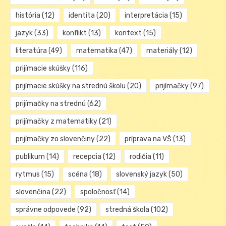
história
(12)
identita
(20)
interpretácia
(15)
jazyk
(33)
konflikt
(13)
kontext
(15)
literatúra
(49)
matematika
(47)
materiály
(12)
prijímacie skúšky
(116)
prijímacie skúšky na strednú školu
(20)
prijímačky
(97)
prijímačky na strednú
(62)
prijímačky z matematiky
(21)
prijímačky zo slovenčiny
(22)
príprava na VŠ
(13)
publikum
(14)
recepcia
(12)
rodičia
(11)
rytmus
(15)
scéna
(18)
slovenský jazyk
(50)
slovenčina
(22)
spoločnosť
(14)
správne odpovede
(92)
stredná škola
(102)