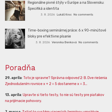
Regionálne pivné štýly v Európe a na Slovensku:
Špecifiká a identita
3. 8. 2026
Lukáš Kroc
No comments
Time-boxing seminárnej práce: 6 x 90-minútové
bloky pre efektívne písanie
3. 8. 2026
Veronika Benková
No comments
Poradňa
29. apríla
:
Toto je spravne? Správna odpoveď 2: B. Dve riešenia
Zjednodušením rovnice x + 2 = 5 dostaneme x = 3...
13. apríla
:
Upravte si tieto testy, to nie sú testy pre piatakov
na prijímacie pohovory.
7. marca
:
Zatiaľ čo systém viacerých termínov umožňuje