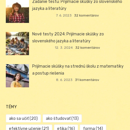
Zadanie testu: Prijímacie skúšky zo slovenského
jazyka a literatúry
7. 6. 2023
32 komentárov
Nové testy 2024: Prijímacie skúšky zo
slovenského jazyka a literatúry
12. 3. 2024
32 komentárov
Prijímacie skúšky na strednú školu z matematiky
a postup riešenia
8. 6. 2023
31 komentárov
TÉMY
ako sa učiť
(20)
ako študovať
(13)
efektívne učenie
(21)
etika
(16)
forma
(14)