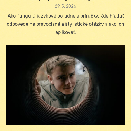
Posted
29. 5. 2026
on
Ako fungujú jazykové poradne a príručky. Kde hľadať
odpovede na pravopisné a štylistické otázky a ako ich
aplikovať.